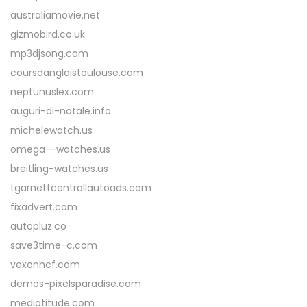
australiamovie.net
gizmobird.co.uk
mp3djsong.com
coursdanglaistoulouse.com
neptunuslex.com
auguri-di-natale.info
michelewatch.us
omega--watches.us
breitling-watches.us
tgarnettcentrallautoads.com
fixadvert.com
autopluz.co
save3time-c.com
vexonhcf.com
demos-pixelsparadise.com
mediatitude.com