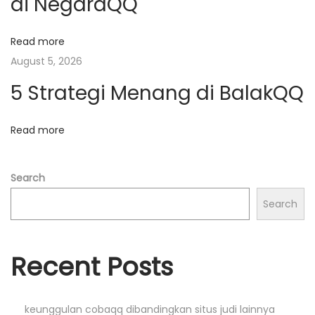
di NegaraQQ
u
a
a
Read more
A
t
August 5, 2026
r
5 Strategi Menang di BalakQQ
a
i
h
Read more
o
y
a
n
n
Search
g
Search
S
e
r
Recent Posts
u
N
M
keunggulan cobaqq dibandingkan situs judi lainnya
e
u