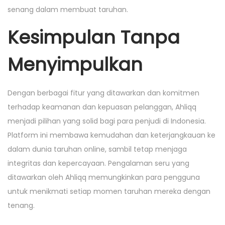
senang dalam membuat taruhan.
Kesimpulan Tanpa
Menyimpulkan
Dengan berbagai fitur yang ditawarkan dan komitmen
terhadap keamanan dan kepuasan pelanggan, Ahliqq
menjadi pilihan yang solid bagi para penjudi di Indonesia.
Platform ini membawa kemudahan dan keterjangkauan ke
dalam dunia taruhan online, sambil tetap menjaga
integritas dan kepercayaan. Pengalaman seru yang
ditawarkan oleh Ahliqq memungkinkan para pengguna
untuk menikmati setiap momen taruhan mereka dengan
tenang.
P
A