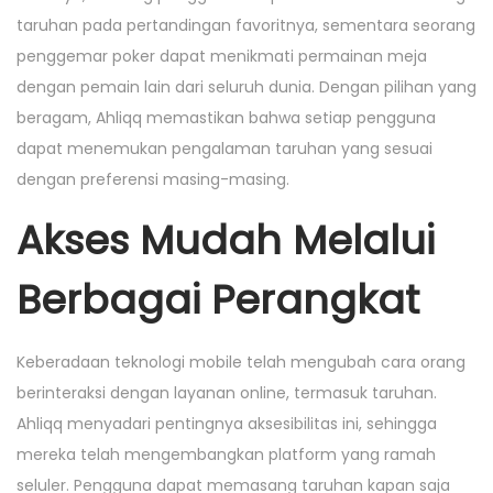
taruhan pada pertandingan favoritnya, sementara seorang
penggemar poker dapat menikmati permainan meja
dengan pemain lain dari seluruh dunia. Dengan pilihan yang
beragam, Ahliqq memastikan bahwa setiap pengguna
dapat menemukan pengalaman taruhan yang sesuai
dengan preferensi masing-masing.
Akses Mudah Melalui
Berbagai Perangkat
Keberadaan teknologi mobile telah mengubah cara orang
berinteraksi dengan layanan online, termasuk taruhan.
Ahliqq menyadari pentingnya aksesibilitas ini, sehingga
mereka telah mengembangkan platform yang ramah
seluler. Pengguna dapat memasang taruhan kapan saja