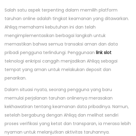
Salah satu aspek terpenting dalam memilih platform
taruhan online adalah tingkat keamanan yang ditawarkan.
Ahliqq memahami kebutuhan ini dan telah
mengimplementasikan berbagai langkah untuk
memastikan bahwa semua transaksi aman dan data
pribadi pengguna terlindungi. Penggunaan
link slot
teknologi enkripsi canggih menjadikan Ahliqq sebagai
tempat yang aman untuk melakukan deposit dan
penarikan.
Dalam situasi nyata, seorang pengguna yang baru
memulai perjalanan taruhan onlinenya merasakan
kekhawatiran tentang keamanan data pribadinya. Namun,
setelah bergabung dengan Ahliqq dan melihat sendiri
proses verifikasi yang ketat dan transparan, ia merasa lebih
nyaman untuk melanjutkan aktivitas taruhannya.