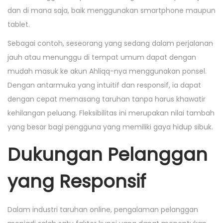
dan di mana saja, baik menggunakan smartphone maupun
tablet.
Sebagai contoh, seseorang yang sedang dalam perjalanan
jauh atau menunggu di tempat umum dapat dengan
mudah masuk ke akun Ahliqq-nya menggunakan ponsel.
Dengan antarmuka yang intuitif dan responsif, ia dapat
dengan cepat memasang taruhan tanpa harus khawatir
kehilangan peluang. Fleksibilitas ini merupakan nilai tambah
yang besar bagi pengguna yang memiliki gaya hidup sibuk.
Dukungan Pelanggan
yang Responsif
Dalam industri taruhan online, pengalaman pelanggan