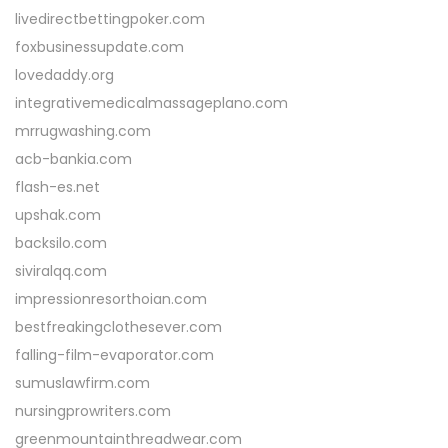
livedirectbettingpoker.com
foxbusinessupdate.com
lovedaddy.org
integrativemedicalmassageplano.com
mrrugwashing.com
acb-bankia.com
flash-es.net
upshak.com
backsilo.com
siviralqq.com
impressionresorthoian.com
bestfreakingclothesever.com
falling-film-evaporator.com
sumuslawfirm.com
nursingprowriters.com
greenmountainthreadwear.com