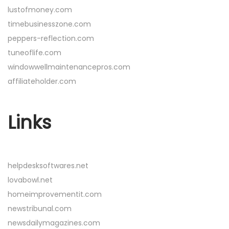
lustofmoney.com
timebusinesszone.com
peppers-reflection.com
tuneoflife.com
windowwellmaintenancepros.com
affiliateholder.com
Links
helpdesksoftwares.net
lovabowl.net
homeimprovementit.com
newstribunal.com
newsdailymagazines.com