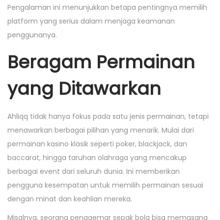
Pengalaman ini menunjukkan betapa pentingnya memilih
platform yang serius dalam menjaga keamanan
penggunanya.
Beragam Permainan
yang Ditawarkan
Ahliqq tidak hanya fokus pada satu jenis permainan, tetapi
menawarkan berbagai pilihan yang menarik. Mulai dari
permainan kasino klasik seperti poker, blackjack, dan
baccarat, hingga taruhan olahraga yang mencakup
berbagai event dari seluruh dunia. Ini memberikan
pengguna kesempatan untuk memilih permainan sesuai
dengan minat dan keahlian mereka.
Misalnya, seorang penggemar sepak bola bisa memasang