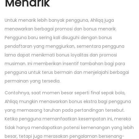
Menarik
Untuk menarik lebih banyak pengguna, Ahliqq juga
menawarkan berbagai promosi dan bonus menarik.
Pengguna baru sering kali disuguhi dengan bonus
pendaftaran yang menggiurkan, sementara pengguna
lama dapat menikmati bonus loyalitas dan promosi
musiman. Ini memberikan insentif tambahan bagi para
pengguna untuk terus bermain dan menjelajahi berbagai
permainan yang tersedia.
Contohnya, saat momen besar seperti final sepak bola,
Ahliqq mungkin menawarkan bonus ekstra bagi pengguna
yang memasang taruhan pada pertandingan tersebut.
Ketika pengguna memanfaatkan kesempatan ini, mereka
tidak hanya mendapatkan potensi kemenangan yang lebih
besar, tetapi juga merasakan pengalaman bersenang-