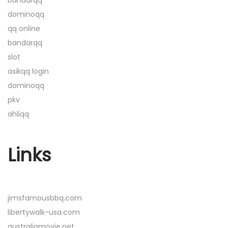
bandarqq
t
dominoqq
u
qq online
M
bandarqq
e
slot
n
asikqq login
a
dominoqq
n
pkv
g
ahliqq
d
i
P
Links
e
r
m
jimsfamousbbq.com
a
libertywalk-usa.com
i
australiamovie.net