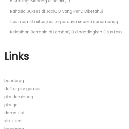
e
5 Strategi Menang di BalakQQ
t
Rahasia Sukses di JadiQQ yang Perlu Diketahui
a
tips memilih situs judi terpercaya seperti danamonqq
h
Kelebihan Bermain di LombaQQ dibandingkan Situs Lain
u
i
N
S
Links
e
t
x
r
t
a
p
bandarqq
t
o
daftar pkv games
e
s
pkv dominoqq
g
t
pkv qq
i
:
demo slot
J
situs slot
i