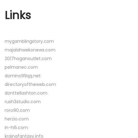
Links
mygamblingstory.com
majalahwekonews.com
2017hoganoutlet.com
pelmanec.com
domino99qq.net
directoryoftheweb.com
donttellashton.com
rush3studio.com
roro90.com
herzio.com
in-hi5.com
krainafantasy.info