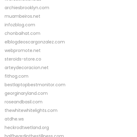
archiesbrooklyn.com
muambeiros.net
infozblog.com
chonbaihat.com
elblogdeoscargonzalez.com
webpromote.net
steroids-store.co
arteydecoracion.net
fithog.com
bestlaptopbestmonitor.com
georginaryland.com
roseandbasil.com
thewhitewhitelights.com
atdhe.ws
heckrodtwetland.org
halfheardinthestillness.com