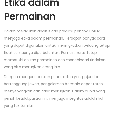
Etika dalam
Permainan
Dalam melakukan analisis dan prediksi, penting untuk
menjaga etika dalam permainan. Terdapat banyak cara
yang dapat digunakan untuk meningkatkan peluang tetapi
tidak semuanya diperbolehkan. Pemain harus tetap
mematuhi aturan permainan dan menghindari tindakan
yang bisa merugikan orang lain.
Dengan mengedepankan pendekatan yang jujur dan
bertanggung jawab, pengalaman bermain dapat tetap
menyenangkan dan tidak merugikan. Dalam dunia yang
penuh ketidakpastian ini, menjaga integritas adalah hal
yang tak ternilai.