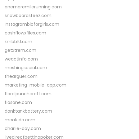
onemoremilerunning.com
snowboardsteez.com
instagrambioforgirls.com
cashflowxfiles.com
kmbb10.com
getxtrem.com
weactinfo.com
meshingsocial.com
thearguer.com
marketing-mobile-app.com
floralpunchcraft.com
fiasone.com
danktankbattery.com
mealudo.com
charlie-day.com
livedirectbettingpoker.com