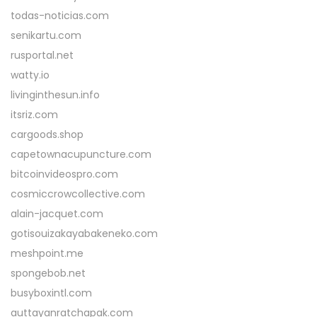
todas-noticias.com
senikartu.com
rusportal.net
watty.io
livinginthesun.info
itsriz.com
cargoods.shop
capetownacupuncture.com
bitcoinvideospro.com
cosmiccrowcollective.com
alain-jacquet.com
gotisouizakayabakeneko.com
meshpoint.me
spongebob.net
busyboxintl.com
auttayanratchapak.com