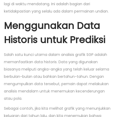
lagi di waktu mendatang. Ini adalah bagian dari
ketidakpastian yang selalu ada dalam permainan undian.
Menggunakan Data
Historis untuk Prediksi
Salah satu kunci utama dalam analisis grafik SGP adalah
memanfaatkan data historis. Data yang digunakan
biasanya meliputi angka-angka yang telah keluar selama
berbulan-bulan atau bahkan bertahun-tahun. Dengan
mengumpulkan data tersebut, pemain dapat melakukan
analisis mendalam untuk menemukan kecenderungan
atau pola.
Sebagai contoh, jika kita melihat grafik yang menunjukkan
keluaran dari tahun lalu, dan kita menemukan bahwa