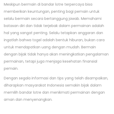
Meskipun bermain di bandar lotre terpercaya bisa
memberikan keuntungan, penting bagi pemain untuk
selalu bermain secara bertanggung jawab. Memahami
batasan diri dan tidak terjebak dalam permainan adalah
hal yang sangat penting. Selalu tetapkan anggaran dan
ingatlah bahwa togel adalah bentuk hiburan, bukan cara
untuk mendapatkan uang dengan mudah. Bermain
dengan bijak tidak hanya akan meningkatkan pengalaman
permainan, tetapi juga menjaga kesehatan finansial
pemain.
Dengan segala informasi dan tips yang telah disampaikan,
diharapkan masyarakat Indonesia semakin bijak dalam
memilih bandar lotre dan menikmati permainan dengan
aman dan menyenangkan.
P
P
C