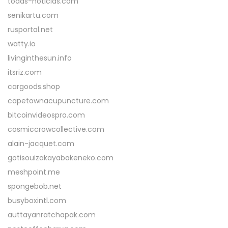
todas-noticias.com
senikartu.com
rusportal.net
watty.io
livinginthesun.info
itsriz.com
cargoods.shop
capetownacupuncture.com
bitcoinvideospro.com
cosmiccrowcollective.com
alain-jacquet.com
gotisouizakayabakeneko.com
meshpoint.me
spongebob.net
busyboxintl.com
auttayanratchapak.com