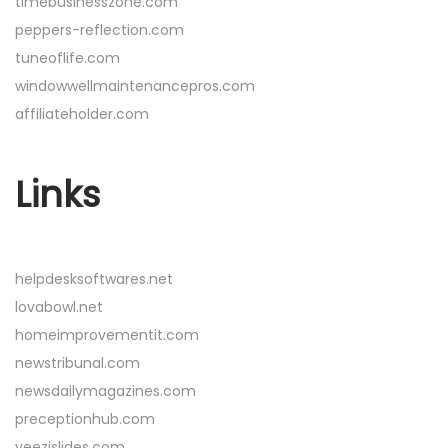
timebusinesszone.com
peppers-reflection.com
tuneoflife.com
windowwellmaintenancepros.com
affiliateholder.com
Links
helpdesksoftwares.net
lovabowl.net
homeimprovementit.com
newstribunal.com
newsdailymagazines.com
preceptionhub.com
yeezislides.com