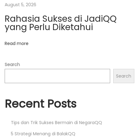
m
a
August 5, 2026
S
Rahasia Sukses di JadiQQ
G
t
yang Perlu Diketahui
P
d
i
Read more
e
o
n
g
Search
n
a
Search
n
M
u
Recent Posts
d
a
Tips dan Trik Sukses Bermain di NegaraQQ
h
N
M
5 Strategi Menang di BalakQQ