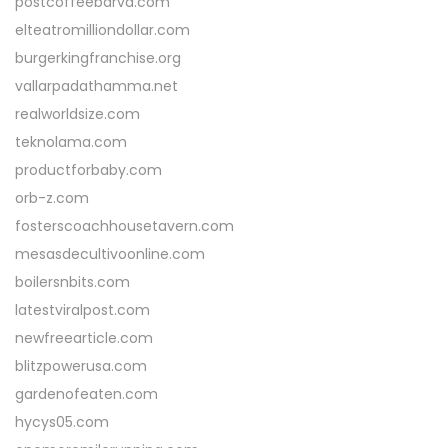
postcoffeebarva.com
elteatromilliondollar.com
burgerkingfranchise.org
vallarpadathamma.net
realworldsize.com
teknolama.com
productforbaby.com
orb-z.com
fosterscoachhousetavern.com
mesasdecultivoonline.com
boilersnbits.com
latestviralpost.com
newfreearticle.com
blitzpowerusa.com
gardenofeaten.com
hycys05.com