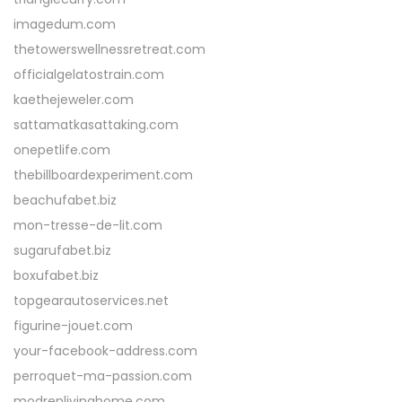
imagedum.com
thetowerswellnessretreat.com
officialgelatostrain.com
kaethejeweler.com
sattamatkasattaking.com
onepetlife.com
thebillboardexperiment.com
beachufabet.biz
mon-tresse-de-lit.com
sugarufabet.biz
boxufabet.biz
topgearautoservices.net
figurine-jouet.com
your-facebook-address.com
perroquet-ma-passion.com
modrenlivinghome.com