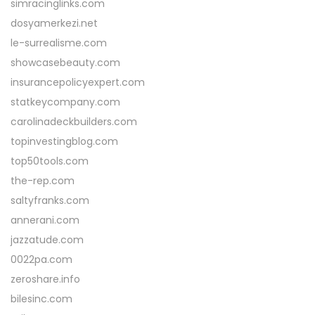
simracinglinks.com
dosyamerkezi.net
le-surrealisme.com
showcasebeauty.com
insurancepolicyexpert.com
statkeycompany.com
carolinadeckbuilders.com
topinvestingblog.com
top50tools.com
the-rep.com
saltyfranks.com
annerani.com
jazzatude.com
0022pa.com
zeroshare.info
bilesinc.com