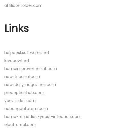
affiliateholder.com
Links
helpdesksoftwares.net
lovabowl.net
homeimprovementit.com
newstribunal.com
newsdailymagazines.com
preceptionhub.com
yeezislides.com
aobongdatotem.com
home-remedies-yeast-infection.com
electroreal.com