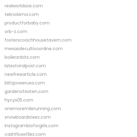
realworldsize.com
teknolama.com
productforbaby.com
orb-z.com
fosterscoachhousetavern.com
mesasdecultivoonline.com
boilersnbits.com
latestviralpost.com
newfreearticle.com
blitzpowerusa.com
gardenofeaten.com
hycys05.com
onemoremilerunning.com
snowboardsteez.com
instagrambioforgirls.com
cashflowxfiles.com