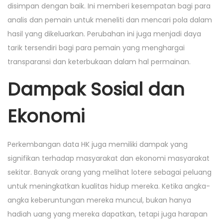
disimpan dengan baik. Ini memberi kesempatan bagi para
analis dan pemain untuk meneliti dan mencari pola dalam
hasil yang dikeluarkan. Perubahan ini juga menjadi daya
tarik tersendiri bagi para pemain yang menghargai
transparansi dan keterbukaan dalam hal permainan.
Dampak Sosial dan
Ekonomi
Perkembangan data HK juga memiliki dampak yang
signifikan terhadap masyarakat dan ekonomi masyarakat
sekitar. Banyak orang yang melihat lotere sebagai peluang
untuk meningkatkan kualitas hidup mereka. Ketika angka-
angka keberuntungan mereka muncul, bukan hanya
hadiah uang yang mereka dapatkan, tetapi juga harapan