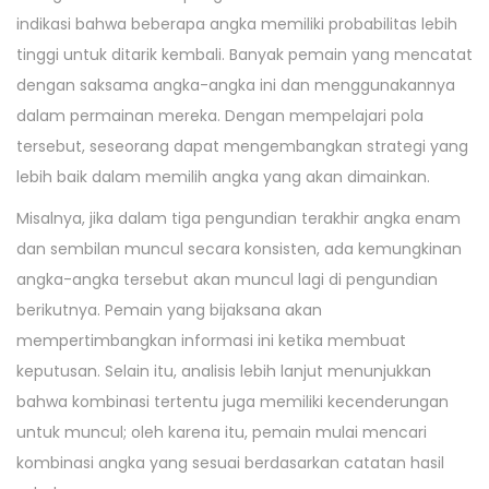
indikasi bahwa beberapa angka memiliki probabilitas lebih
tinggi untuk ditarik kembali. Banyak pemain yang mencatat
dengan saksama angka-angka ini dan menggunakannya
dalam permainan mereka. Dengan mempelajari pola
tersebut, seseorang dapat mengembangkan strategi yang
lebih baik dalam memilih angka yang akan dimainkan.
Misalnya, jika dalam tiga pengundian terakhir angka enam
dan sembilan muncul secara konsisten, ada kemungkinan
angka-angka tersebut akan muncul lagi di pengundian
berikutnya. Pemain yang bijaksana akan
mempertimbangkan informasi ini ketika membuat
keputusan. Selain itu, analisis lebih lanjut menunjukkan
bahwa kombinasi tertentu juga memiliki kecenderungan
untuk muncul; oleh karena itu, pemain mulai mencari
kombinasi angka yang sesuai berdasarkan catatan hasil