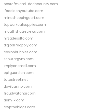
bestofmiami-dadecounty.com
ifoodieonyoutube.com
mineshoppingcart.com
topworkoutsupplies.com
mouthshutreviews.com
hirzadesalta.com
digitallifeopoly.com
casinobubbles.com
seputargym.com
impiyanamall.com
optguardian.com
totostreet.net
davilcasino.com
fraudwatchai.com
aem-x.com
cryptooblogs.com