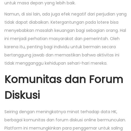
untuk masa depan yang lebih baik.
Namun, di sisi lain, ada juga efek negatif dari perjudian yang
tidak dapat diabaikan. Ketergantungan pada lotere bisa
menyebabkan masalah keuangan bagi sebagian orang. Hal
ini menjadi perhatian masyarakat dan pemerintah. Oleh
karena itu, penting bagi individu untuk bermain secara
bertanggung jawab dan memastikan bahwa aktivitas ini
tidak mengganggu kehidupan sehari-hari mereka.
Komunitas dan Forum
Diskusi
Seiring dengan meningkatnya minat terhadap data HK,
berbagai komunitas dan forum diskusi online bermunculan.
Platform ini memungkinkan para penggemar untuk saling