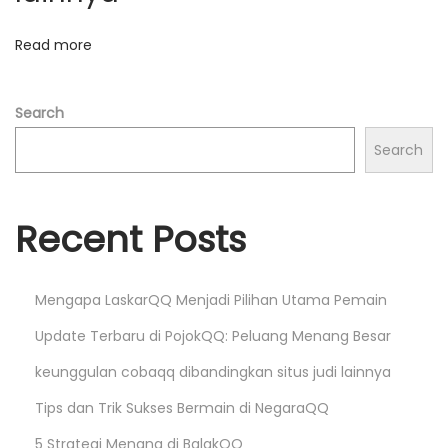
H
o
K
Read more
4
n
D
N
L
Search
e
o
Search
x
g
t
i
p
n
Recent Posts
o
T
s
o
Mengapa LaskarQQ Menjadi Pilihan Utama Pemain
t
g
:
e
Update Terbaru di PojokQQ: Peluang Menang Besar
l
keunggulan cobaqq dibandingkan situs judi lainnya
y
Tips dan Trik Sukses Bermain di NegaraQQ
a
5 Strategi Menang di BalakQQ