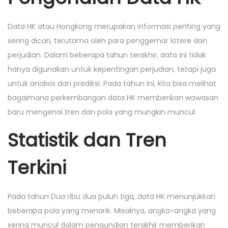
i
o
i
o
n
n
Data HK atau Hongkong merupakan informasi penting yang
n
sering dicari, terutama oleh para penggemar lotere dan
perjudian. Dalam beberapa tahun terakhir, data ini tidak
hanya digunakan untuk kepentingan perjudian, tetapi juga
untuk analisis dan prediksi. Pada tahun ini, kita bisa melihat
bagaimana perkembangan data HK memberikan wawasan
baru mengenai tren dan pola yang mungkin muncul.
Statistik dan Tren
Terkini
Pada tahun Dua ribu dua puluh tiga, data HK menunjukkan
beberapa pola yang menarik. Misalnya, angka-angka yang
sering muncul dalam pengundian terakhir memberikan