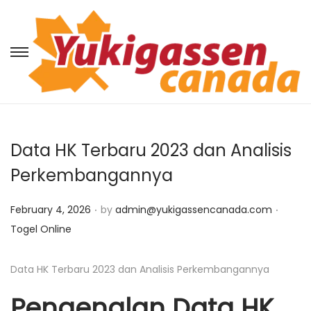
S
S
k
k
i
i
p
p
t
t
Data HK Terbaru 2023 dan Analisis
o
o
Perkembangannya
n
c
a
o
.
.
P
P
February 4, 2026
by
admin@yukigassencanada.com
v
n
o
o
Togel Online
i
t
s
s
g
e
t
t
Data HK Terbaru 2023 dan Analisis Perkembangannya
a
n
e
e
t
t
Pengenalan Data HK
d
d