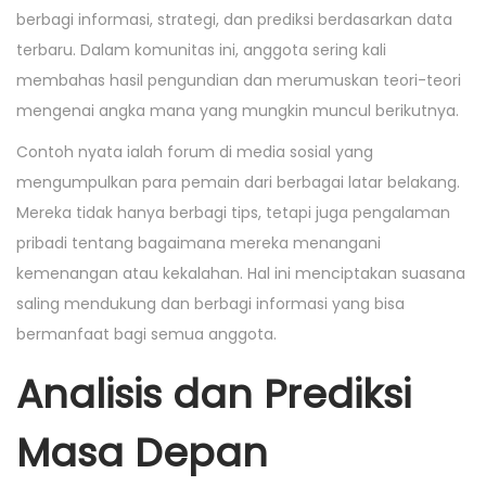
berbagi informasi, strategi, dan prediksi berdasarkan data
terbaru. Dalam komunitas ini, anggota sering kali
membahas hasil pengundian dan merumuskan teori-teori
mengenai angka mana yang mungkin muncul berikutnya.
Contoh nyata ialah forum di media sosial yang
mengumpulkan para pemain dari berbagai latar belakang.
Mereka tidak hanya berbagi tips, tetapi juga pengalaman
pribadi tentang bagaimana mereka menangani
kemenangan atau kekalahan. Hal ini menciptakan suasana
saling mendukung dan berbagi informasi yang bisa
bermanfaat bagi semua anggota.
Analisis dan Prediksi
Masa Depan