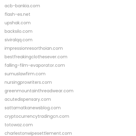
acb-bankia.com
flash-es.net
upshak.com
backsilo.com
siviralqq.com
impressionresorthoian.com
bestfreakingclothesever.com
falling-film-evaporator.com
sumuslawfirm.com
nursingprowriters.com
greenmountainthreadwear.com
acutedispensary.com
sattamatkanewsblog.com
cryptocurrencytradingcn.com
totowaz.com
charlestonwipesettlement.com