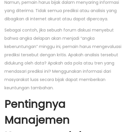
Namun, pemain harus bijak dalam menyaring informasi
yang diterima. Tidak semua prediksi atau analisis yang
dibagikan di internet akurat atau dapat dipercaya.
Sebagai contoh, jika sebuah forum diskusi menyebut
bahwa angka delapan akan menjadi “angka
keberuntungan” minggu ini, pemain harus mengevaluasi
prediksi tersebut dengan kritis. Apakah analisis tersebut
didukung oleh data? Apakah ada pola atau tren yang
mendasari prediksi ini? Menggunakan informasi dari
masyarakat luas secara bijak dapat memberikan
keuntungan tambahan.
Pentingnya
Manajemen