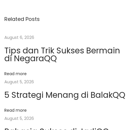
v
u
s
i
a
Related Posts
o
r
t
u
a
s
n
August 6, 2026
n
p
T
Tips dan Trik Sukses Bermain
o
o
a
di NegaraQQ
s
g
t
e
v
Read more
:
l
August 5, 2026
T
i
e
5 Strategi Menang di BalakQQ
r
g
b
Read more
a
a
August 5, 2026
r