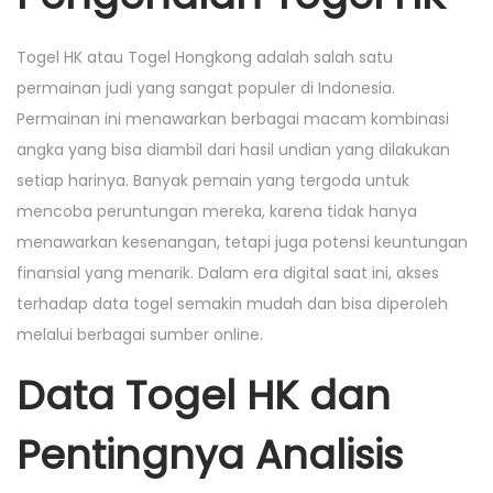
i
o
i
o
n
n
Togel HK atau Togel Hongkong adalah salah satu
n
permainan judi yang sangat populer di Indonesia.
Permainan ini menawarkan berbagai macam kombinasi
angka yang bisa diambil dari hasil undian yang dilakukan
setiap harinya. Banyak pemain yang tergoda untuk
mencoba peruntungan mereka, karena tidak hanya
menawarkan kesenangan, tetapi juga potensi keuntungan
finansial yang menarik. Dalam era digital saat ini, akses
terhadap data togel semakin mudah dan bisa diperoleh
melalui berbagai sumber online.
Data Togel HK dan
Pentingnya Analisis