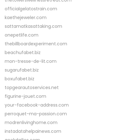
thetowerswellnessretreat.com
officialgelatostrain.com
kaethejeweler.com
sattamatkasattaking.com
onepetlife.com
thebillboardexperiment.com
beachufabet.biz
mon-tresse-de-lit.com
sugarufabet.biz
boxufabet.biz
topgearautoservices.net
figurine-jouet.com
your-facebook-address.com
perroquet-ma-passion.com
modrenlivinghome.com
instadatahelpainews.com