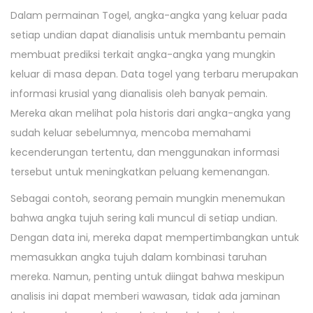
Dalam permainan Togel, angka-angka yang keluar pada
setiap undian dapat dianalisis untuk membantu pemain
membuat prediksi terkait angka-angka yang mungkin
keluar di masa depan. Data togel yang terbaru merupakan
informasi krusial yang dianalisis oleh banyak pemain.
Mereka akan melihat pola historis dari angka-angka yang
sudah keluar sebelumnya, mencoba memahami
kecenderungan tertentu, dan menggunakan informasi
tersebut untuk meningkatkan peluang kemenangan.
Sebagai contoh, seorang pemain mungkin menemukan
bahwa angka tujuh sering kali muncul di setiap undian.
Dengan data ini, mereka dapat mempertimbangkan untuk
memasukkan angka tujuh dalam kombinasi taruhan
mereka. Namun, penting untuk diingat bahwa meskipun
analisis ini dapat memberi wawasan, tidak ada jaminan