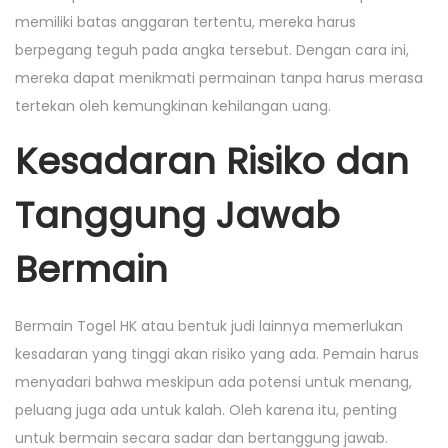
memiliki batas anggaran tertentu, mereka harus
berpegang teguh pada angka tersebut. Dengan cara ini,
mereka dapat menikmati permainan tanpa harus merasa
tertekan oleh kemungkinan kehilangan uang.
Kesadaran Risiko dan
Tanggung Jawab
Bermain
Bermain Togel HK atau bentuk judi lainnya memerlukan
kesadaran yang tinggi akan risiko yang ada. Pemain harus
menyadari bahwa meskipun ada potensi untuk menang,
peluang juga ada untuk kalah. Oleh karena itu, penting
untuk bermain secara sadar dan bertanggung jawab.