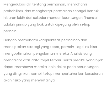
Mengedukasi diri tentang permainan, memahami
probabilitas, dan menghargai permainan sebagai bentuk
hiburan lebih dari sekedar mencari keuntungan finansial
adalah prinsip yang baik untuk dipegang oleh setiap
pemain.
Dengan memahami kompleksitas permainan dan
menciptakan strategi yang tepat, pemain Togel HK bisa
mengoptimalkan pengalaman mereka. Analisis yang
mendalam atas data togel terbaru serta prediksi yang bijak
dapat membawa mereka lebih dekat pada peruntungan
yang diinginkan, sambil tetap mempertahankan kesadaran
akan risiko yang menyertainya.
P
P
K
r
e
o
e
l