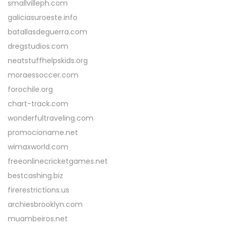
smallvilleph.com
galiciasuroeste.info
batallasdeguerra.com
dregstudios.com
neatstuffhelpskids.org
moraessoccer.com
forochile.org
chart-track.com
wonderfultraveling.com
promocioname.net
wimaxworld.com
freeonlinecricketgames.net
bestcashing.biz
firerestrictions.us
archiesbrooklyn.com
muambeiros.net