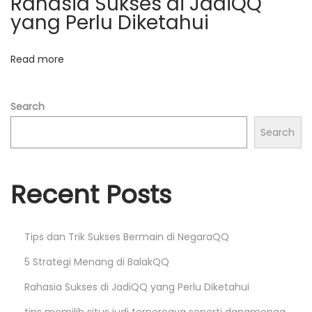
Rahasia Sukses di JadiQQ
u
t
yang Perlu Diketahui
H
a
i
Read more
r
o
i
I
Search
n
n
Search
i
N
l
e
i
Recent Posts
x
v
t
e
Tips dan Trik Sukses Bermain di NegaraQQ
p
d
o
r
5 Strategi Menang di BalakQQ
s
a
Rahasia Sukses di JadiQQ yang Perlu Diketahui
t
w