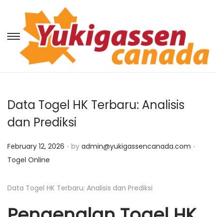
S
S
k
k
i
i
p
p
t
t
Data Togel HK Terbaru: Analisis
o
o
dan Prediksi
n
c
a
o
.
.
P
P
February 12, 2026
by
admin@yukigassencanada.com
v
n
o
o
Togel Online
i
t
s
s
g
e
t
t
Data Togel HK Terbaru: Analisis dan Prediksi
a
n
e
e
t
t
Pengenalan Togel HK
d
d