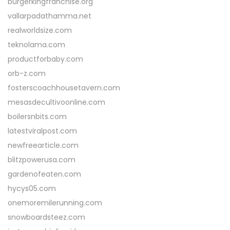
burgerkingfranchise.org
vallarpadathamma.net
realworldsize.com
teknolama.com
productforbaby.com
orb-z.com
fosterscoachhousetavern.com
mesasdecultivoonline.com
boilersnbits.com
latestviralpost.com
newfreearticle.com
blitzpowerusa.com
gardenofeaten.com
hycys05.com
onemoremilerunning.com
snowboardsteez.com