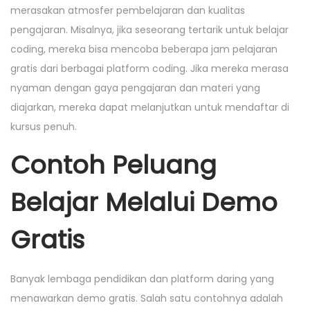
merasakan atmosfer pembelajaran dan kualitas
pengajaran. Misalnya, jika seseorang tertarik untuk belajar
coding, mereka bisa mencoba beberapa jam pelajaran
gratis dari berbagai platform coding. Jika mereka merasa
nyaman dengan gaya pengajaran dan materi yang
diajarkan, mereka dapat melanjutkan untuk mendaftar di
kursus penuh.
Contoh Peluang
Belajar Melalui Demo
Gratis
Banyak lembaga pendidikan dan platform daring yang
menawarkan demo gratis. Salah satu contohnya adalah