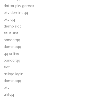
daftar pkv games
j
pkv dominoqq
u
pkv qq
d
demo slot
i
situs slot
a
bandarqq
n
dominoqq
N
D
qq online
e
e
bandarqq
x
m
slot
t
o
asikqq login
p
H
dominoqq
o
a
pkv
s
r
ahliqq
t
i
:
I
n