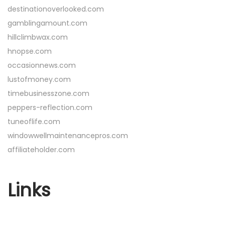
destinationoverlooked.com
gamblingamount.com
hillclimbwax.com
hnopse.com
occasionnews.com
lustofmoney.com
timebusinesszone.com
peppers-reflection.com
tuneoflife.com
windowwellmaintenancepros.com
affiliateholder.com
Links