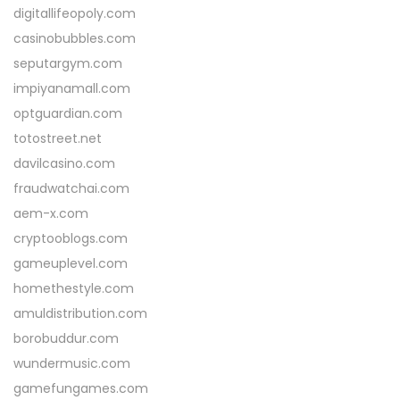
digitallifeopoly.com
casinobubbles.com
seputargym.com
impiyanamall.com
optguardian.com
totostreet.net
davilcasino.com
fraudwatchai.com
aem-x.com
cryptooblogs.com
gameuplevel.com
homethestyle.com
amuldistribution.com
borobuddur.com
wundermusic.com
gamefungames.com