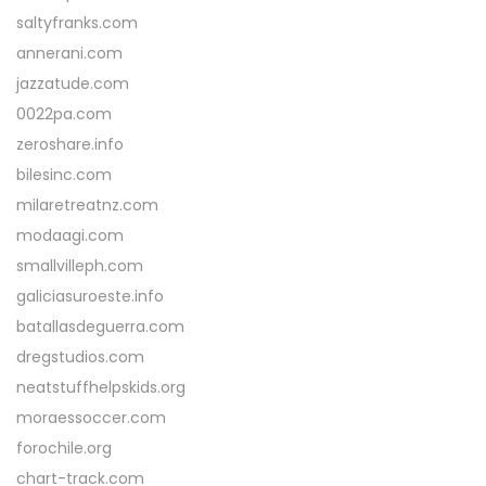
saltyfranks.com
annerani.com
jazzatude.com
0022pa.com
zeroshare.info
bilesinc.com
milaretreatnz.com
modaagi.com
smallvilleph.com
galiciasuroeste.info
batallasdeguerra.com
dregstudios.com
neatstuffhelpskids.org
moraessoccer.com
forochile.org
chart-track.com