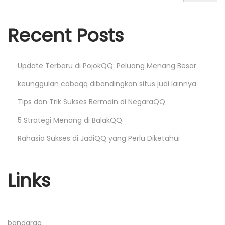
e
a
Recent Posts
j
a
Update Terbaru di PojokQQ: Peluang Menang Besar
i
b
keunggulan cobaqq dibandingkan situs judi lainnya
a
Tips dan Trik Sukses Bermain di NegaraQQ
n
5 Strategi Menang di BalakQQ
D
Rahasia Sukses di JadiQQ yang Perlu Diketahui
u
n
i
Links
a
P
e
bandarqq
r