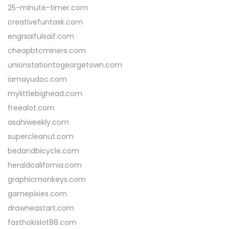
25-minute-timer.com
creativefuntask.com
engrsaifulsaif.com
cheapbtcminers.com
unionstationtogeorgetown.com
iamayudoc.com
mylittlebighead.com
freealot.com
asahiweekly.com
supercleanut.com
bedandbicycle.com
heraldcalifornia.com
graphicmonkeys.com
gamepixies.com
drawneastart.com
fasthokislot88.com