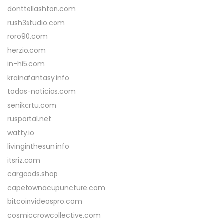
donttellashton.com
rush3studio.com
roro90.com
herzio.com
in-hi5.com
krainafantasy.info
todas-noticias.com
senikartu.com
rusportal.net
watty.io
livinginthesun.info
itsriz.com
cargoods.shop
capetownacupuncture.com
bitcoinvideospro.com
cosmiccrowcollective.com