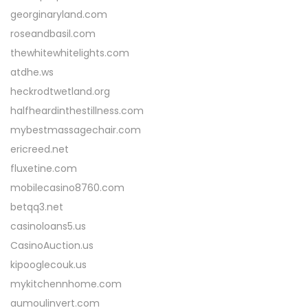
georginaryland.com
roseandbasil.com
thewhitewhitelights.com
atdhe.ws
heckrodtwetland.org
halfheardinthestillness.com
mybestmassagechair.com
ericreed.net
fluxetine.com
mobilecasino8760.com
betqq3.net
casinoloans5.us
CasinoAuction.us
kipooglecouk.us
mykitchennhome.com
aumoulinvert.com