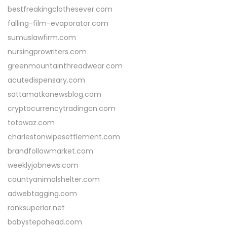
bestfreakingclothesever.com
falling-film-evaporator.com
sumuslawfirm.com
nursingprowriters.com
greenmountainthreadwear.com
acutedispensary.com
sattamatkanewsblog.com
cryptocurrencytradingcn.com
totowaz.com
charlestonwipesettlement.com
brandfollowmarket.com
weeklyjobnews.com
countyanimalshelter.com
adwebtagging.com
ranksuperior.net
babystepahead.com