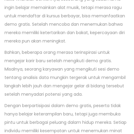
ingin belajar memainkan alat musik, tetapi merasa ragu
untuk mendaftar di kursus berbayar, bisa memanfaatkan
demo gratis. Setelah mencoba dan menemukan bahwa
mereka memiliki ketertarikan dan bakat, kepercayaan diri
mereka pun akan meningkat.
Bahkan, beberapa orang merasa terinspirasi untuk
mengejar karir baru setelah mengikuti demo gratis.
Misalnya, seorang karyawan yang mengikuti sesi demo
tentang analisis data mungkin tergerak untuk mengambil
langkah lebih jauh dan mengejar gelar di bidang tersebut
setelah menyadari potensi yang ada.
Dengan berpartisipasi dalam demo gratis, peserta tidak
hanya belajar keterampilan baru, tetapi juga membuka
pintu untuk berbagai peluang dalam hidup mereka. Setiap
individu memiliki kesempatan untuk menemukan minat