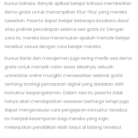
kursus bahasa. Banyak aplikasi belajar bahasa memberikan
demo gratis untuk menampilkan fitur-fitur yang mereka
tawarkan. Peserta dapat belajar beberapa kosakata dasar
atau praktek percakapan selama sesi gratis ini. Dengan
cara ini, mereka bisa menentukan apakah metode belajar
tersebut sesuai dengan cara belajar mereka.
Kursus bisnis dan manajemen juga sering merilis sesi demo
gratis untuk menarik calon siswa. Misalnya, sebuah
universitas online mungkin menawarkan webinar gratis
tentang strategi pemasaran digital yang diadakan oleh
instruktur berpengalaman. Dalam sesi ini, peserta tidak
hanya akan mendapatkan wawasan berharga tetapi juga
dapat mengevaluasi cara pengajaran instruktur tersebut.
Ini menjadi kesempatan bagi mereka yang ingin
melanjutkan pendidikan lebih lanjut di bidang tersebut.