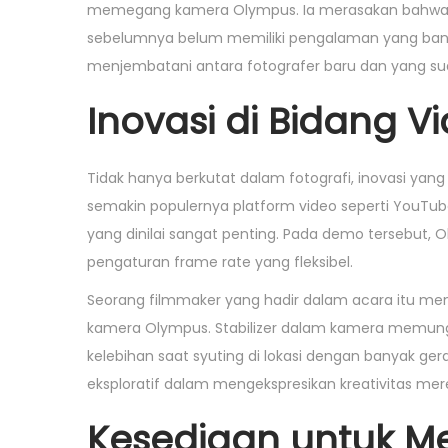
memegang kamera Olympus. Ia merasakan bahwa t
sebelumnya belum memiliki pengalaman yang banya
menjembatani antara fotografer baru dan yang s
Inovasi di Bidang V
Tidak hanya berkutat dalam fotografi, inovasi ya
semakin populernya platform video seperti YouTub
yang dinilai sangat penting. Pada demo tersebut,
pengaturan frame rate yang fleksibel.
Seorang filmmaker yang hadir dalam acara itu men
kamera Olympus. Stabilizer dalam kamera memung
kelebihan saat syuting di lokasi dengan banyak ge
eksploratif dalam mengekspresikan kreativitas mer
Kesediaan untuk M