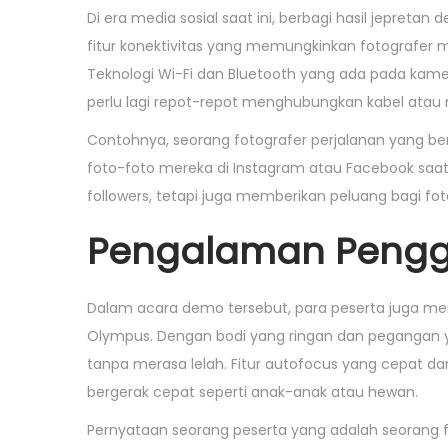
Di era media sosial saat ini, berbagi hasil jepre
fitur konektivitas yang memungkinkan fotografer 
Teknologi Wi-Fi dan Bluetooth yang ada pada kame
perlu lagi repot-repot menghubungkan kabel ata
Contohnya, seorang fotografer perjalanan yang 
foto-foto mereka di Instagram atau Facebook saat 
followers, tetapi juga memberikan peluang bagi f
Pengalaman Penggu
Dalam acara demo tersebut, para peserta juga me
Olympus. Dengan bodi yang ringan dan pegangan
tanpa merasa lelah. Fitur autofocus yang cepat 
bergerak cepat seperti anak-anak atau hewan.
Pernyataan seorang peserta yang adalah seorang 