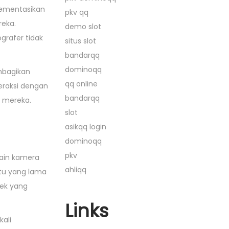
plementasikan
pkv qq
reka.
demo slot
grafer tidak
situs slot
bandarqq
dominoqq
mbagikan
qq online
eraksi dengan
bandarqq
a mereka.
slot
asikqq login
dominoqq
pkv
sain kamera
ahliqq
tu yang lama
jek yang
Links
ali