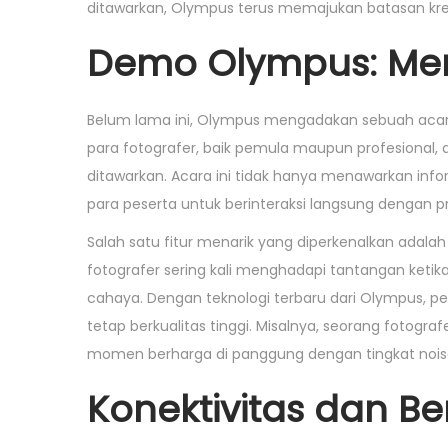
ditawarkan, Olympus terus memajukan batasan kreat
o
Demo Olympus: Men
n
Belum lama ini, Olympus mengadakan sebuah acar
para fotografer, baik pemula maupun profesional,
ditawarkan. Acara ini tidak hanya menawarkan info
para peserta untuk berinteraksi langsung dengan p
Salah satu fitur menarik yang diperkenalkan ada
fotografer sering kali menghadapi tantangan ket
cahaya. Dengan teknologi terbaru dari Olympus, p
tetap berkualitas tinggi. Misalnya, seorang foto
momen berharga di panggung dengan tingkat noise 
Konektivitas dan B