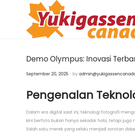
S
S
k
k
i
i
p
p
t
t
Demo Olympus: Inovasi Terbar
o
o
.
P
n
c
September 20, 2025
by
admin@yukigassencanad
o
a
o
s
Pengenalan Teknolo
v
n
t
i
t
e
g
e
Dalam era digital saat ini, teknologi fotografi m
d
a
n
kini berfoto bukan hanya sekadar hobi, tetapi ju
o
t
t
Salah satu merek yang selalu menjadi sorotan dal
n
i