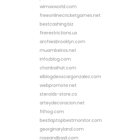
wimaxworld.com
freeonlinecricketgames.net
bestcashing.biz
firerestrictions.us
archiesbrooklyn.com
muambeiros.net
infozblog.com
chonbaihat.com
elblogdeoscargonzalez.com
webpromote.net
steroids-store.co
arteydecoracion.net
fithog.com
bestlaptopbestmonitor.com
georginaryland.com
roseandbasil.com