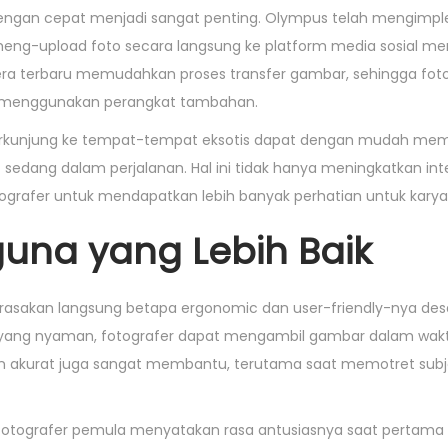
tan dengan cepat menjadi sangat penting. Olympus telah mengim
meng-upload foto secara langsung ke platform media sosial me
ra terbaru memudahkan proses transfer gambar, sehingga foto
u menggunakan perangkat tambahan.
berkunjung ke tempat-tempat eksotis dapat dengan mudah me
sedang dalam perjalanan. Hal ini tidak hanya meningkatkan int
otografer untuk mendapatkan lebih banyak perhatian untuk kary
na yang Lebih Baik
rasakan langsung betapa ergonomic dan user-friendly-nya de
 yang nyaman, fotografer dapat mengambil gambar dalam wak
dan akurat juga sangat membantu, terutama saat memotret sub
fotografer pemula menyatakan rasa antusiasnya saat pertama k