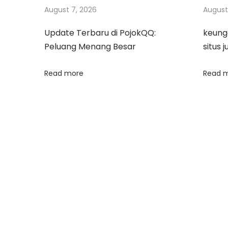
s
j
August 7, 2026
August
n
p
o
Update Terbaru di PojokQQ:
keung
o
n
a
Peluang Menang Besar
situs j
s
g
t
:
v
Read more
Read 
:
M
e
i
n
g
g
u
n
a
g
k
t
a
p
i
C