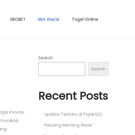
SBOBET
Slot Gacor
Togel Online
Search
Search
Recent Posts
gai inovasi,
Update Terbaru di PojokQQ:
munikasi.
Peluang Menang Besar
ang