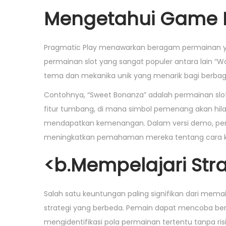
Mengetahui Game Po
Pragmatic Play menawarkan beragam permainan yan
permainan slot yang sangat populer antara lain “Wo
tema dan mekanika unik yang menarik bagi berbaga
Contohnya, “Sweet Bonanza” adalah permainan sl
fitur tumbang, di mana simbol pemenang akan hila
mendapatkan kemenangan. Dalam versi demo, pema
meningkatkan pemahaman mereka tentang cara kerj
<b.Mempelajari Str
Salah satu keuntungan paling signifikan dari m
strategi yang berbeda. Pemain dapat mencoba be
mengidentifikasi pola permainan tertentu tanpa risi