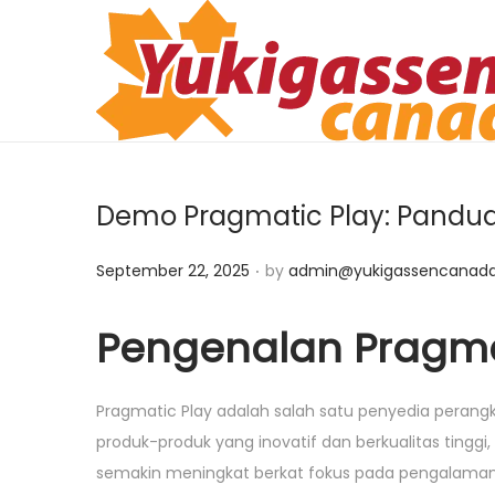
S
S
k
k
i
i
p
p
t
t
Demo Pragmatic Play: Pandu
o
o
.
P
n
c
September 22, 2025
by
admin@yukigassencanad
o
a
o
s
Pengenalan Pragma
v
n
t
i
t
e
g
e
Pragmatic Play adalah salah satu penyedia perangk
d
a
n
produk-produk yang inovatif dan berkualitas tinggi
o
t
t
semakin meningkat berkat fokus pada pengalama
n
i