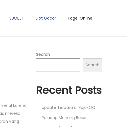
SBOBET
Slot Gacor
Togel Online
Search
Search
Recent Posts
dikenal karena
Update Terbaru di PojokQQ:
itas mereka
Peluang Menang Besar
aran yang