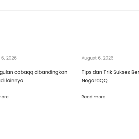
 6, 2026
August 6, 2026
gulan cobaqq dibandingkan
Tips dan Trik Sukses Be
udi lainnya
NegaraQQ
more
Read more