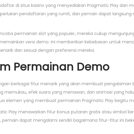
ftar di situs kasino yang menyediakan Pragmatic Play dan m
iperlukan pendaftaran yang rumit, dan pemain dapat langsung 
encoba permainan slot yang populer, mereka cukup mengunjungi 
g memainkan versi demo. Ini memberikan kebebasan untuk men
narik dan sesuai dengan preferensi mereka.
lam Permainan Demo
dengan berbagai fitur menarik yang akan membuat pengalaman
 yang memukau, efek suara yang menawan, dan animasi yang halu
a elemen yang membuat permainan Pragmatic Play begitu me
tic Play menawarkan fitur bonus putaran gratis atau simbol lia
pemain dapat mengalami sendiri bagaimana fitur-fitur ini bek