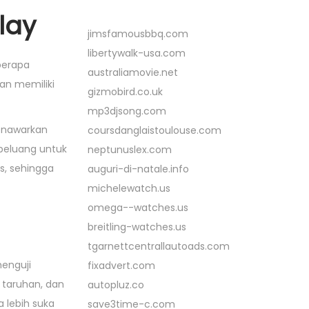
lay
jimsfamousbbq.com
libertywalk-usa.com
berapa
australiamovie.net
an memiliki
gizmobird.co.uk
mp3djsong.com
enawarkan
coursdanglaistoulouse.com
 peluang untuk
neptunuslex.com
s, sehingga
auguri-di-natale.info
michelewatch.us
omega--watches.us
breitling-watches.us
tgarnettcentrallautoads.com
enguji
fixadvert.com
taruhan, dan
autopluz.co
a lebih suka
save3time-c.com