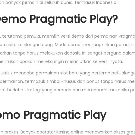
n banyak pemain di seluruh dunia, termasuk Indonesia.
emo Pragmatic Play?
terutama pemula, memilih versi demo dari permainan Pragmat
pa risiko kehilangan uang. Mode demo memungkinkan pemain 
arkan tanpa harus melakukan deposit. Ini sangat berguna da
tukan apakah mereka ingin melanjutkan ke versi nyata.
k untuk mencoba permainan slot baru yang bertema petualang
r permainan, termasuk simbol khusus dan bonus tanpa harus me
 dapat berlatih strategi yang berbeda dan memahami mekanika 
mo Pragmatic Play
raktis. Banyak operator kasino online menawarkan akses grat