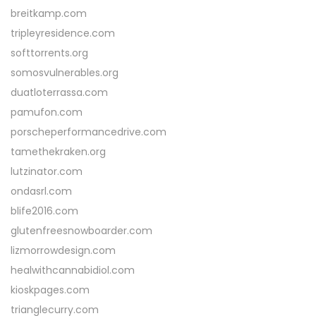
breitkamp.com
tripleyresidence.com
softtorrents.org
somosvulnerables.org
duatloterrassa.com
pamufon.com
porscheperformancedrive.com
tamethekraken.org
lutzinator.com
ondasrl.com
blife2016.com
glutenfreesnowboarder.com
lizmorrowdesign.com
healwithcannabidiol.com
kioskpages.com
trianglecurry.com