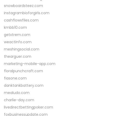
snowboardsteez.com
instagrambioforgirls.com
cashflowxfiles.com
kmbb10.com
getxtrem.com
weactinfo.com
meshingsocial.com
thearguer.com
marketing-mobile-app.com
floralpunchcraft.com
fiasone.com
danktankbattery.com
mealudo.com
charlie-day.com
livedirectbettingpoker.com
foxbusinessupdate.com