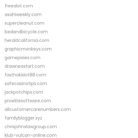
freealot.com
asahiweekly.com
supercleanut.com
bedandbicycle.com
heraldcalifornia.com
graphicmonkeys.com
gamepixies.com
drawneastart.com
fasthokislot88.com
safecasinotips.com
jackpotchips.com
proelitesoftware.com
allcustomercarenumbers.com
familyblogger.xyz
chrisjohnslawgroup.com
klub-vulcan-online.com