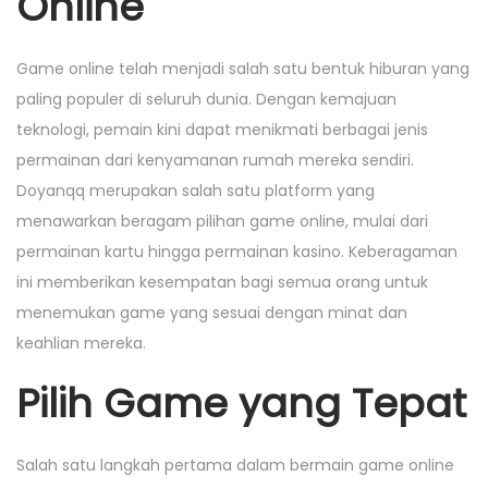
Online
i
o
i
o
n
n
n
Game online telah menjadi salah satu bentuk hiburan yang
paling populer di seluruh dunia. Dengan kemajuan
teknologi, pemain kini dapat menikmati berbagai jenis
permainan dari kenyamanan rumah mereka sendiri.
Doyanqq merupakan salah satu platform yang
menawarkan beragam pilihan game online, mulai dari
permainan kartu hingga permainan kasino. Keberagaman
ini memberikan kesempatan bagi semua orang untuk
menemukan game yang sesuai dengan minat dan
keahlian mereka.
Pilih Game yang Tepat
Salah satu langkah pertama dalam bermain game online