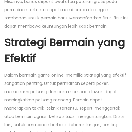
Misalnya, bonus deposit awal atau putaran gratis pada
permainan tertentu dapat memberikan dorongan
tambahan untuk pemain baru. Memanfaatkan fitur-fitur ini
dapat membawa keuntungan lebih saat bermain.
Strategi Bermain yang
Efektif
Dalam bermain game online, memiliki strategi yang efektif
sangatlah penting. Untuk permainan seperti poker,
memahami peluang dan cara membaca lawan dapat
meningkatkan peluang menang. Pemain dapat
menerapkan teknik-teknik tertentu, seperti menggertak
atau bermain agresif ketika situasi menguntungkan. Di sisi
lain, untuk permainan berbasis keberuntungan, penting