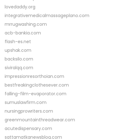
lovedaddy.org
integrativemedicalmassageplano.com
mrrugwashing.com
acb-bankia.com
flash-es.net
upshak.com
backsilo.com
siviralqq.com
impressionresorthoian.com
bestfreakingclothesever.com
falling-film-evaporator.com
sumuslawfirm.com
nursingprowriters.com
greenmountainthreadwear.com
acutedispensary.com
sattamatkanewsblog.com