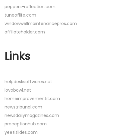
peppers-reflection.com
tuneoflife.com
windowwellmaintenancepros.com
affiliateholder.com
Links
helpdesksoftwares.net
lovabowl.net
homeimprovementit.com
newstribunal.com
newsdailymagazines.com
preceptionhub.com
yeezislides.com