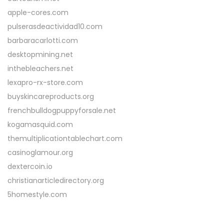
apple-cores.com
pulserasdeactividad10.com
barbaracarlotti.com
desktopmining.net
inthebleachers.net
lexapro-rx-store.com
buyskincareproducts.org
frenchbulldogpuppyforsale.net
kogamasquid.com
themultiplicationtablechart.com
casinoglamour.org
dextercoin.io
christianarticledirectory.org
5homestyle.com