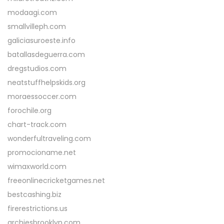
modaagi.com
smallvilleph.com
galiciasuroeste.info
batallasdeguerra.com
dregstudios.com
neatstuffhelpskids.org
moraessoccer.com
forochile.org
chart-track.com
wonderfultraveling.com
promocioname.net
wimaxworld.com
freeonlinecricketgames.net
bestcashing.biz
firerestrictions.us
archiesbrooklyn.com