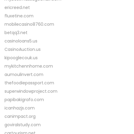
ericreed.net
fluxetine.com
mobilecasino8760.com
betqq3.net
casinoloans5.us
CasinoAuction.us
kipooglecouk.us
mykitchennhome.com
aumoulinvert.com
thefoodiepassport.com
superwindowproject.com
papibakigrafo.com
icanhazjs.com
canimpact.org
goviralstudy.com
cartourism.net