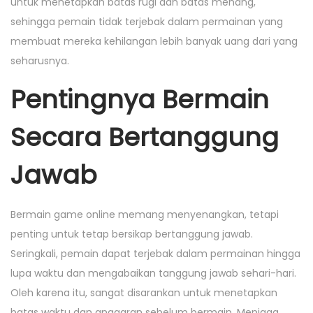
untuk menetapkan batas rugi dan batas menang,
sehingga pemain tidak terjebak dalam permainan yang
membuat mereka kehilangan lebih banyak uang dari yang
seharusnya.
Pentingnya Bermain
Secara Bertanggung
Jawab
Bermain game online memang menyenangkan, tetapi
penting untuk tetap bersikap bertanggung jawab.
Seringkali, pemain dapat terjebak dalam permainan hingga
lupa waktu dan mengabaikan tanggung jawab sehari-hari.
Oleh karena itu, sangat disarankan untuk menetapkan
batas waktu dan anggaran sebelum bermain. Menjaga