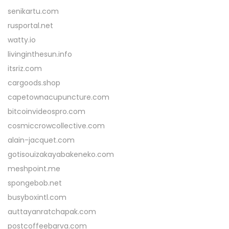
senikartu.com
rusportal.net
watty.io
livinginthesun.info
itsriz.com
cargoods.shop
capetownacupuncture.com
bitcoinvideospro.com
cosmiccrowcollective.com
alain-jacquet.com
gotisouizakayabakeneko.com
meshpoint.me
spongebob.net
busyboxintl.com
auttayanratchapak.com
postcoffeebarva.com