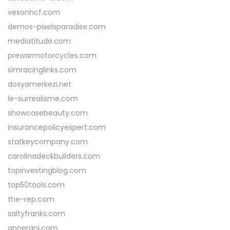
vexonhcf.com
demos-pixelsparadise.com
mediatitude.com
prewarmotorcycles.com
simracinglinks.com
dosyamerkezi.net
le-surrealisme.com
showcasebeauty.com
insurancepolicyexpert.com
statkeycompany.com
carolinadeckbuilders.com
topinvestingblog.com
top50tools.com
the-rep.com
saltyfranks.com
annerani.com