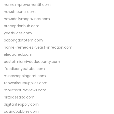
homeimprovementit.com
newstribunal.com
newsdailymagazines.com
preceptionhub.com
yeezislides.com
aobongdatotem.com
home-remedies-yeast-infection.com
electroreal.com
bestofmiami-dadecounty.com
ifoodieonyoutube.com
mineshoppingcart.com
topworkoutsupplies.com
mouthshutreviews.com
hirzadesalta.com
digitallifeopoly.com
casinobubbles.com