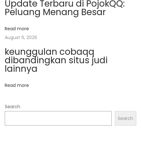
g
Update Terbaru di PojokQQ:
Peluang Menang Besar
t
g
e
r
Read more
a
b
August 6, 2026
a
t
keunggulan cobaqq
i
dibandingkan situs judi
k
i
lainnya
u
o
n
Read more
t
n
u
k
Search
h
Search
a
r