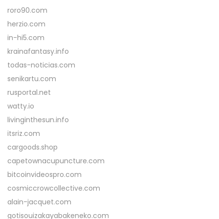
roro90.com
herzio.com
in-hi5.com
krainafantasy.info
todas-noticias.com
senikartu.com
rusportal.net
watty.io
livinginthesun.info
itsriz.com
cargoods.shop
capetownacupuncture.com
bitcoinvideospro.com
cosmiccrowcollective.com
alain-jacquet.com
gotisouizakayabakeneko.com