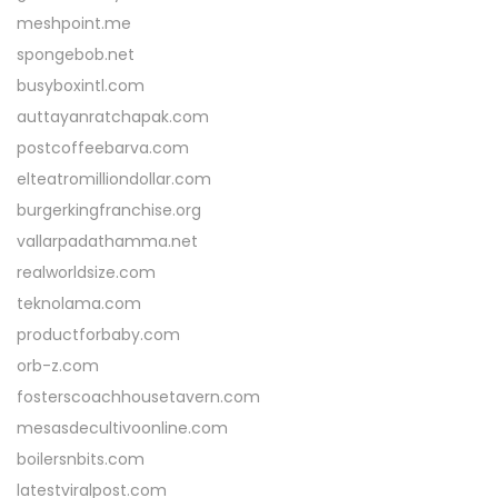
meshpoint.me
spongebob.net
busyboxintl.com
auttayanratchapak.com
postcoffeebarva.com
elteatromilliondollar.com
burgerkingfranchise.org
vallarpadathamma.net
realworldsize.com
teknolama.com
productforbaby.com
orb-z.com
fosterscoachhousetavern.com
mesasdecultivoonline.com
boilersnbits.com
latestviralpost.com