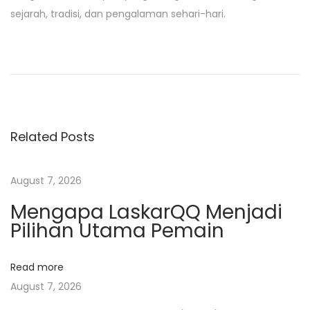
sejarah, tradisi, dan pengalaman sehari-hari.
P
P
p
r
r
o
e
e
v
d
s
i
i
Related Posts
o
k
t
u
s
s
i
August 7, 2026
n
p
h
Mengapa LaskarQQ Menjadi
o
k
a
Pilihan Utama Pemain
s
s
t
i
v
Read more
:
a
August 7, 2026
n
i