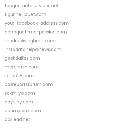
topgearautoservices.net
figurine-jouet.com
your-facebook-address.com
perroquet-ma-passion.com
modrenlivinghome.com
instadatahelpainews.com
geekdailies.com
merchrain.com
kmbb28.com
callreportsforum.com
sokmilya.com
abyluny.com
boomjavtrk.com
apklead.net