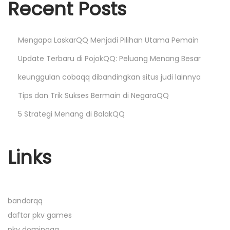
i
Recent Posts
i
n
Mengapa LaskarQQ Menjadi Pilihan Utama Pemain
i
N
H
Update Terbaru di PojokQQ: Peluang Menang Besar
e
u
keunggulan cobaqq dibandingkan situs judi lainnya
x
k
Tips dan Trik Sukses Bermain di NegaraQQ
t
u
5 Strategi Menang di BalakQQ
p
m
o
T
s
o
Links
t
t
:
o
d
bandarqq
a
daftar pkv games
n
pkv dominoqq