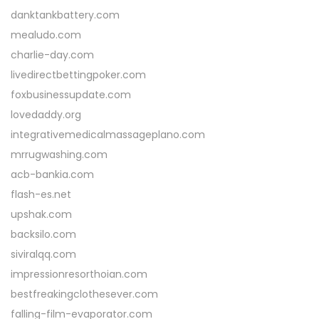
danktankbattery.com
mealudo.com
charlie-day.com
livedirectbettingpoker.com
foxbusinessupdate.com
lovedaddy.org
integrativemedicalmassageplano.com
mrrugwashing.com
acb-bankia.com
flash-es.net
upshak.com
backsilo.com
siviralqq.com
impressionresorthoian.com
bestfreakingclothesever.com
falling-film-evaporator.com