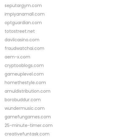
seputargym.com
impiyanamall.com
optguardian.com
totostreet.net
davilcasino.com
fraudwatchai.com
aem-x.com
cryptooblogs.com
gameuplevel.com
homethestyle.com
amuldistribution.com
borobuddur.com
wundermusic.com
gamefungames.com
25-minute-timer.com
creativefuntask.com