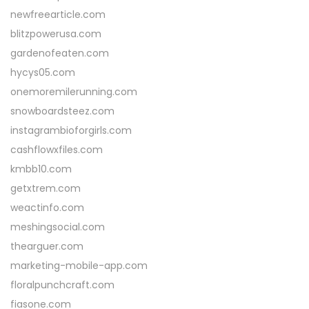
newfreearticle.com
blitzpowerusa.com
gardenofeaten.com
hycys05.com
onemoremilerunning.com
snowboardsteez.com
instagrambioforgirls.com
cashflowxfiles.com
kmbb10.com
getxtrem.com
weactinfo.com
meshingsocial.com
thearguer.com
marketing-mobile-app.com
floralpunchcraft.com
fiasone.com