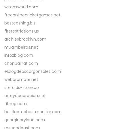
wimaxworld.com
freeonlinecricketgames.net
bestcashing.biz
firerestrictions.us
archiesbrooklyn.com
muambeiros.net
infozblog.com
chonbaihat.com
elblogdeoscargonzalez.com
webpromote.net
steroids-store.co
arteydecoracion.net
fithog.com
bestlaptopbestmonitor.com
georginaryland.com
roseandbasil.com