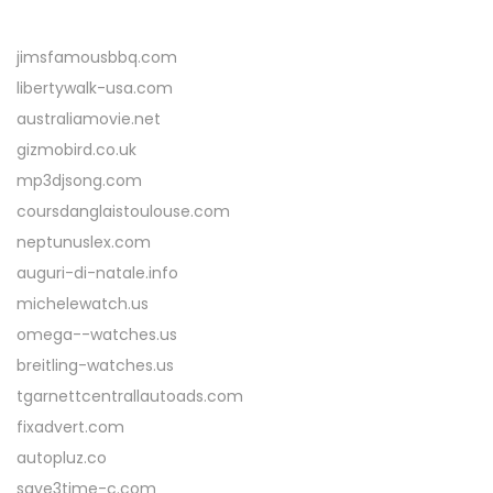
jimsfamousbbq.com
libertywalk-usa.com
australiamovie.net
gizmobird.co.uk
mp3djsong.com
coursdanglaistoulouse.com
neptunuslex.com
auguri-di-natale.info
michelewatch.us
omega--watches.us
breitling-watches.us
tgarnettcentrallautoads.com
fixadvert.com
autopluz.co
save3time-c.com