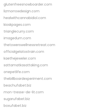
glutenfreesnowboarder.com
lizmorrowdesign.com
healwithcannabidiol.com
kioskpages.com
trianglecurry.com
imagedum.com
thetowerswellnessretreat.com
officialgelatostrain.com
kaethejeweler.com
sattamatkasattaking.com
onepetlife.com
thebillboardexperiment.com
beachufabet.biz
mon-tresse-de-lit.com
sugarufabet.biz
boxufabet.biz