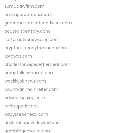
sumuslawfirm.com
nursingprowriters.com
greenmountainthreadwear.com
acutedispensary.com
sattamatkanewsblog.com
cryptocurrencytradingcn.com
totowaz.com
charlestonwipesettlement.com
brandfollowmarket.com
weeklyjobnews.com
countyanimalshelter.com
adwebtagging.com
ranksuperior.net
babystepahead.com
destinationoverlooked.com
gamblingamount.com