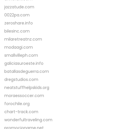
jazzatude.com
0022pa.com
zeroshare.info
bilesinc.com
milaretreatnz.com
modaagi.com
smallvilleph.com
galiciasuroeste.info
batallasdeguerra.com
dregstudios.com
neatstuffhelpskids.org
moraessoccer.com
forochile.org
chart-track.com
wonderfultraveling.com
promocioname.net