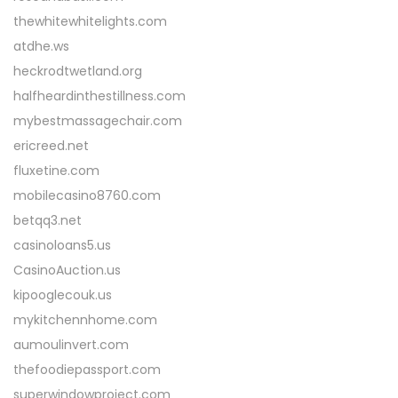
thewhitewhitelights.com
atdhe.ws
heckrodtwetland.org
halfheardinthestillness.com
mybestmassagechair.com
ericreed.net
fluxetine.com
mobilecasino8760.com
betqq3.net
casinoloans5.us
CasinoAuction.us
kipooglecouk.us
mykitchennhome.com
aumoulinvert.com
thefoodiepassport.com
superwindowproject.com