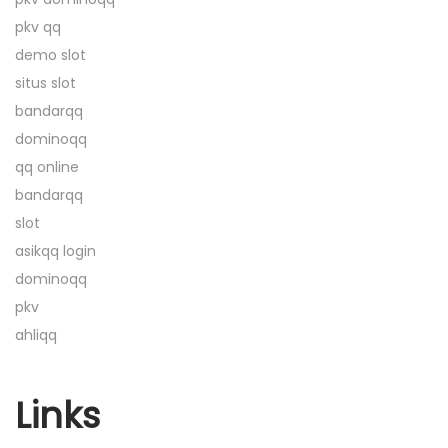
P
pkv qq
r
demo slot
i
situs slot
n
bandarqq
s
dominoqq
i
qq online
p
bandarqq
K
slot
e
asikqq login
a
dominoqq
d
pkv
i
ahliqq
l
a
n
Links