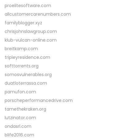
proelitesoftware.com
allcustomercarenumbers.com
familyblogger.xyz
chrisjohnslawgroup.com
klub-vulcan-online.com
breitkamp.com
tripleyresidence.com
softtorrents.org
somosvulnerables.org
duatloterrassa.com
pamufon.com
porscheperformancedrive.com
tamethekraken.org
lutzinator.com
ondasrl.com
blife2016.com