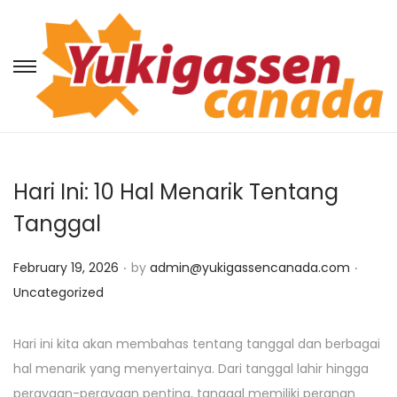
S
S
k
k
i
i
p
p
t
t
Hari Ini: 10 Hal Menarik Tentang
o
o
Tanggal
n
c
a
o
.
.
P
P
February 19, 2026
by
admin@yukigassencanada.com
v
n
o
o
Uncategorized
i
t
s
s
g
e
t
t
Hari ini kita akan membahas tentang tanggal dan berbagai
a
n
e
e
hal menarik yang menyertainya. Dari tanggal lahir hingga
t
t
d
d
perayaan-perayaan penting, tanggal memiliki peranan