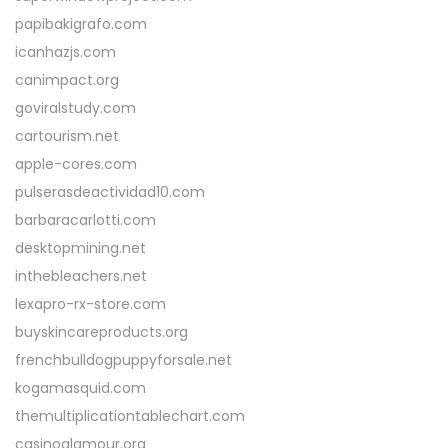
papibakigrafo.com
icanhazjs.com
canimpact.org
goviralstudy.com
cartourism.net
apple-cores.com
pulserasdeactividad10.com
barbaracarlotti.com
desktopmining.net
inthebleachers.net
lexapro-rx-store.com
buyskincareproducts.org
frenchbulldogpuppyforsale.net
kogamasquid.com
themultiplicationtablechart.com
casinoglamour.org