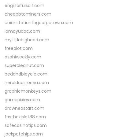
engrsaifulsaif.com
cheapbtcminers.com
unionstationtogeorgetown.com
iamayudoc.com
mylittlebighead.com
freealot.com
asahiweekly.com
supercleanut.com
bedandbicycle.com
heraldcalifornia.com
graphicmonkeys.com
gamepixies.com
drawneastart.com
fasthokislot88.com
safecasinotips.com
jackpotchips.com