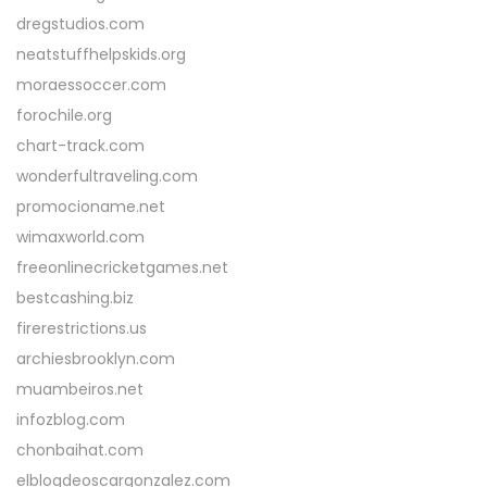
dregstudios.com
neatstuffhelpskids.org
moraessoccer.com
forochile.org
chart-track.com
wonderfultraveling.com
promocioname.net
wimaxworld.com
freeonlinecricketgames.net
bestcashing.biz
firerestrictions.us
archiesbrooklyn.com
muambeiros.net
infozblog.com
chonbaihat.com
elblogdeoscargonzalez.com