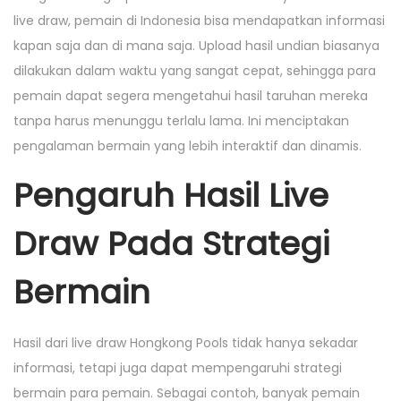
live draw, pemain di Indonesia bisa mendapatkan informasi
kapan saja dan di mana saja. Upload hasil undian biasanya
dilakukan dalam waktu yang sangat cepat, sehingga para
pemain dapat segera mengetahui hasil taruhan mereka
tanpa harus menunggu terlalu lama. Ini menciptakan
pengalaman bermain yang lebih interaktif dan dinamis.
Pengaruh Hasil Live
Draw Pada Strategi
Bermain
Hasil dari live draw Hongkong Pools tidak hanya sekadar
informasi, tetapi juga dapat mempengaruhi strategi
bermain para pemain. Sebagai contoh, banyak pemain