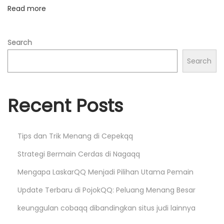
Read more
o
T
o
n
g
Search
e
Search
l
N
l
e
i
Recent Posts
x
v
t
e
Tips dan Trik Menang di Cepekqq
p
d
o
r
Strategi Bermain Cerdas di Nagaqq
s
a
Mengapa LaskarQQ Menjadi Pilihan Utama Pemain
t
w
Update Terbaru di PojokQQ: Peluang Menang Besar
:
s
keunggulan cobaqq dibandingkan situs judi lainnya
d
y