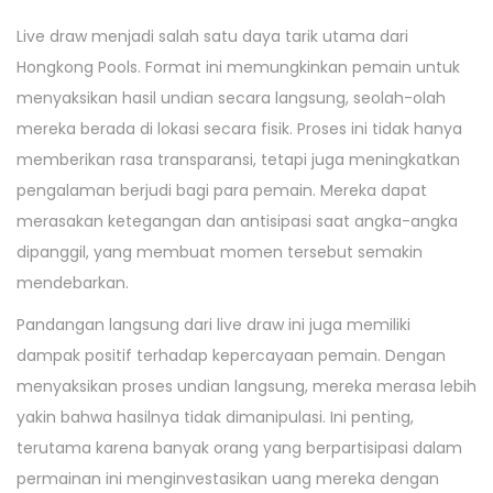
Live draw menjadi salah satu daya tarik utama dari
Hongkong Pools. Format ini memungkinkan pemain untuk
menyaksikan hasil undian secara langsung, seolah-olah
mereka berada di lokasi secara fisik. Proses ini tidak hanya
memberikan rasa transparansi, tetapi juga meningkatkan
pengalaman berjudi bagi para pemain. Mereka dapat
merasakan ketegangan dan antisipasi saat angka-angka
dipanggil, yang membuat momen tersebut semakin
mendebarkan.
Pandangan langsung dari live draw ini juga memiliki
dampak positif terhadap kepercayaan pemain. Dengan
menyaksikan proses undian langsung, mereka merasa lebih
yakin bahwa hasilnya tidak dimanipulasi. Ini penting,
terutama karena banyak orang yang berpartisipasi dalam
permainan ini menginvestasikan uang mereka dengan