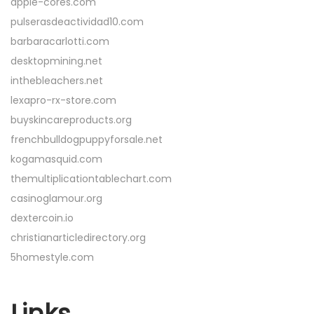
apple-cores.com
pulserasdeactividad10.com
barbaracarlotti.com
desktopmining.net
inthebleachers.net
lexapro-rx-store.com
buyskincareproducts.org
frenchbulldogpuppyforsale.net
kogamasquid.com
themultiplicationtablechart.com
casinoglamour.org
dextercoin.io
christianarticledirectory.org
5homestyle.com
Links