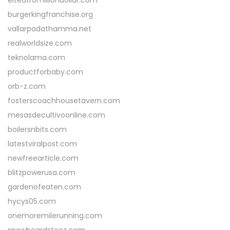
elteatromilliondollar.com
burgerkingfranchise.org
vallarpadathamma.net
realworldsize.com
teknolama.com
productforbaby.com
orb-z.com
fosterscoachhousetavern.com
mesasdecultivoonline.com
boilersnbits.com
latestviralpost.com
newfreearticle.com
blitzpowerusa.com
gardenofeaten.com
hycys05.com
onemoremilerunning.com