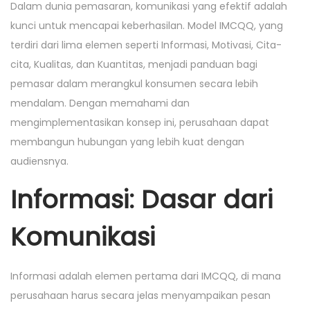
i
Dalam dunia pemasaran, komunikasi yang efektif adalah
o
i
o
kunci untuk mencapai keberhasilan. Model IMCQQ, yang
n
n
n
terdiri dari lima elemen seperti Informasi, Motivasi, Cita-
cita, Kualitas, dan Kuantitas, menjadi panduan bagi
pemasar dalam merangkul konsumen secara lebih
mendalam. Dengan memahami dan
mengimplementasikan konsep ini, perusahaan dapat
membangun hubungan yang lebih kuat dengan
audiensnya.
Informasi: Dasar dari
Komunikasi
Informasi adalah elemen pertama dari IMCQQ, di mana
perusahaan harus secara jelas menyampaikan pesan