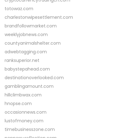
cryptocurrencytradingcn.com
totowaz.com
charlestonwipesettlement.com
brandfollowmarket.com
weeklyjobnews.com
countyanimalshelter.com
adwebtagging.com
ranksuperior.net
babystepahead.com
destinationoverlooked.com
gamblingamount.com
hillclimbwax.com
hnopse.com
occasionnews.com
lustofmoney.com
timebusinesszone.com