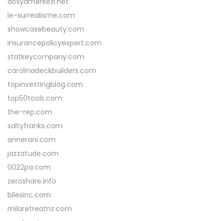
dosyamerkezi.net
le-surrealisme.com
showcasebeauty.com
insurancepolicyexpert.com
statkeycompany.com
carolinadeckbuilders.com
topinvestingblog.com
top50tools.com
the-rep.com
saltyfranks.com
annerani.com
jazzatude.com
0022pa.com
zeroshare.info
bilesinc.com
milaretreatnz.com