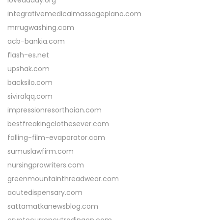
lovedaddy.org
integrativemedicalmassageplano.com
mrrugwashing.com
acb-bankia.com
flash-es.net
upshak.com
backsilo.com
siviralqq.com
impressionresorthoian.com
bestfreakingclothesever.com
falling-film-evaporator.com
sumuslawfirm.com
nursingprowriters.com
greenmountainthreadwear.com
acutedispensary.com
sattamatkanewsblog.com