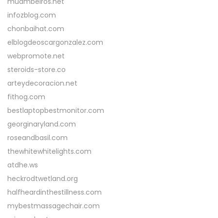
muambeiros.net
infozblog.com
chonbaihat.com
elblogdeoscargonzalez.com
webpromote.net
steroids-store.co
arteydecoracion.net
fithog.com
bestlaptopbestmonitor.com
georginaryland.com
roseandbasil.com
thewhitewhitelights.com
atdhe.ws
heckrodtwetland.org
halfheardinthestillness.com
mybestmassagechair.com