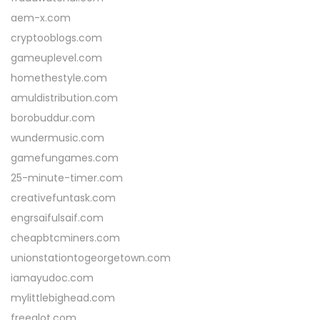
aem-x.com
cryptooblogs.com
gameuplevel.com
homethestyle.com
amuldistribution.com
borobuddur.com
wundermusic.com
gamefungames.com
25-minute-timer.com
creativefuntask.com
engrsaifulsaif.com
cheapbtcminers.com
unionstationtogeorgetown.com
iamayudoc.com
mylittlebighead.com
freealot.com