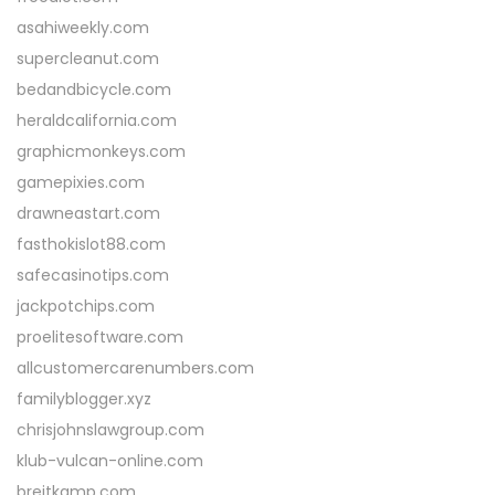
asahiweekly.com
supercleanut.com
bedandbicycle.com
heraldcalifornia.com
graphicmonkeys.com
gamepixies.com
drawneastart.com
fasthokislot88.com
safecasinotips.com
jackpotchips.com
proelitesoftware.com
allcustomercarenumbers.com
familyblogger.xyz
chrisjohnslawgroup.com
klub-vulcan-online.com
breitkamp.com