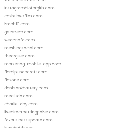
snowboardsteez.com
instagrambioforgirls.com
cashflowxfiles.com
kmbb10.com
getxtrem.com
weactinfo.com
meshingsocial.com
thearguer.com
marketing-mobile-app.com
floralpunchcraft.com
fiasone.com
danktankbattery.com
mealudo.com
charlie-day.com
livedirectbettingpoker.com
foxbusinessupdate.com