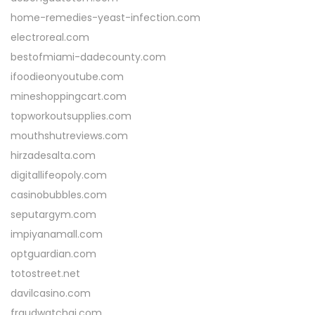
home-remedies-yeast-infection.com
electroreal.com
bestofmiami-dadecounty.com
ifoodieonyoutube.com
mineshoppingcart.com
topworkoutsupplies.com
mouthshutreviews.com
hirzadesalta.com
digitallifeopoly.com
casinobubbles.com
seputargym.com
impiyanamall.com
optguardian.com
totostreet.net
davilcasino.com
fraudwatchai.com