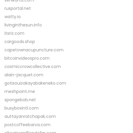
senikartu.com
rusportal.net
watty.io
livinginthesun.info
itsriz.com
cargoods.shop
capetownacupuncture.com
bitcoinvideospro.com
cosmiccrowcollective.com
alain-jacquet.com
gotisouizakayabakeneko.com
meshpoint.me
spongebob.net
busyboxintl.com
auttayanratchapak.com
postcoffeebarva.com