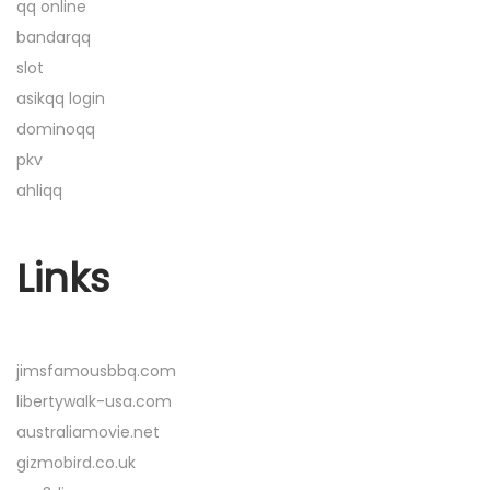
qq online
i
bandarqq
n
slot
d
asikqq login
i
dominoqq
G
pkv
a
ahliqq
r
u
d
Links
a
Q
Q
jimsfamousbbq.com
u
libertywalk-usa.com
n
australiamovie.net
t
gizmobird.co.uk
u