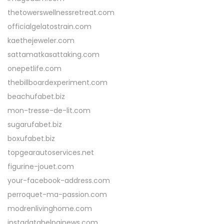
thetowerswellnessretreat.com
officialgelatostrain.com
kaethejeweler.com
sattamatkasattaking.com
onepetlife.com
thebillboardexperiment.com
beachufabet.biz
mon-tresse-de-lit.com
sugarufabet.biz
boxufabet.biz
topgearautoservices.net
figurine-jouet.com
your-facebook-address.com
perroquet-ma-passion.com
modrenlivinghome.com
instadatahelpainews.com