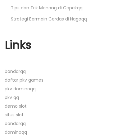
Q
Tips dan Trik Menang di Cepekqq
N
K
Strategi Bermain Cerdas di Nagaqq
e
e
x
u
t
n
Links
p
t
o
u
s
n
bandarqq
t
g
daftar pkv games
:
a
pkv dominoqq
n
pkv qq
B
demo slot
e
situs slot
r
bandarqq
m
dominoqq
a