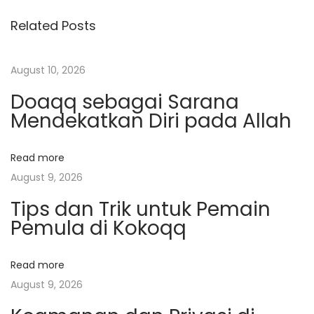
s
i
M
Related Posts
o
e
t
u
n
s
i
August 10, 2026
n
p
n
Doaqq sebagai Sarana
o
g
a
Mendekatkan Diri pada Allah
s
k
t
a
v
Read more
:
t
August 9, 2026
k
i
a
Tips dan Trik untuk Pemain
Pemula di Kokoqq
n
g
K
e
Read more
a
t
August 9, 2026
e