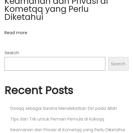
t
Keamanan dan Privasi di
r
Kometqq yang Perlu
a
i
Diketahui
m
o
p
Read more
i
n
l
a
Search
n
Search
d
i
G
Recent Posts
e
m
Doaqq sebagai Sarana Mendekatkan Diri pada Allah
a
r
Tips dan Trik untuk Pemain Pemula di Kokoqq
Q
Keamanan dan Privasi di Kometqq yang Perlu Diketahui