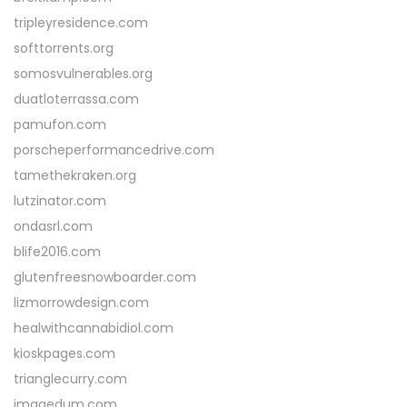
tripleyresidence.com
softtorrents.org
somosvulnerables.org
duatloterrassa.com
pamufon.com
porscheperformancedrive.com
tamethekraken.org
lutzinator.com
ondasrl.com
blife2016.com
glutenfreesnowboarder.com
lizmorrowdesign.com
healwithcannabidiol.com
kioskpages.com
trianglecurry.com
imagedum.com