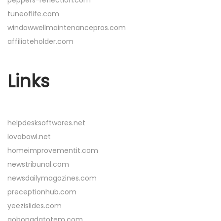
peppers-reflection.com
tuneoflife.com
windowwellmaintenancepros.com
affiliateholder.com
Links
helpdesksoftwares.net
lovabowl.net
homeimprovementit.com
newstribunal.com
newsdailymagazines.com
preceptionhub.com
yeezislides.com
aobongdatotem.com