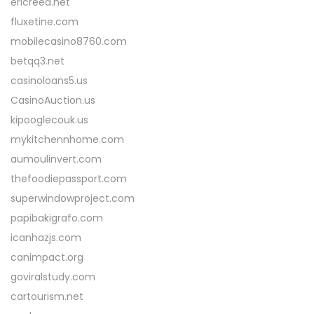
ericreed.net
fluxetine.com
mobilecasino8760.com
betqq3.net
casinoloans5.us
CasinoAuction.us
kipooglecouk.us
mykitchennhome.com
aumoulinvert.com
thefoodiepassport.com
superwindowproject.com
papibakigrafo.com
icanhazjs.com
canimpact.org
goviralstudy.com
cartourism.net