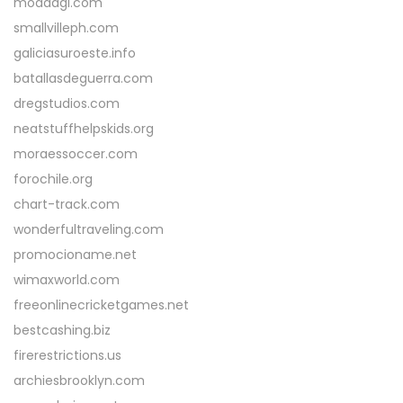
modaagi.com
smallvilleph.com
galiciasuroeste.info
batallasdeguerra.com
dregstudios.com
neatstuffhelpskids.org
moraessoccer.com
forochile.org
chart-track.com
wonderfultraveling.com
promocioname.net
wimaxworld.com
freeonlinecricketgames.net
bestcashing.biz
firerestrictions.us
archiesbrooklyn.com