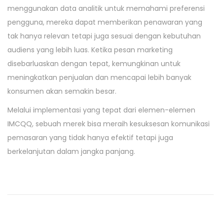
menggunakan data analitik untuk memahami preferensi
pengguna, mereka dapat memberikan penawaran yang
tak hanya relevan tetapi juga sesuai dengan kebutuhan
audiens yang lebih luas. Ketika pesan marketing
disebarluaskan dengan tepat, kemungkinan untuk
meningkatkan penjualan dan mencapai lebih banyak
konsumen akan semakin besar.
Melalui implementasi yang tepat dari elemen-elemen
IMCQQ, sebuah merek bisa meraih kesuksesan komunikasi
pemasaran yang tidak hanya efektif tetapi juga
berkelanjutan dalam jangka panjang.
P
P
T
r
i
o
e
p
v
s