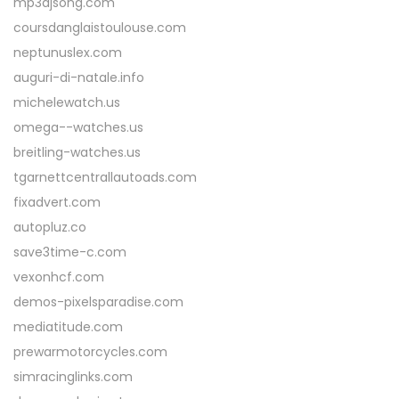
mp3djsong.com
k
coursdanglaistoulouse.com
P
neptunuslex.com
e
auguri-di-natale.info
m
michelewatch.us
u
omega--watches.us
l
breitling-watches.us
a
tgarnettcentrallautoads.com
fixadvert.com
autopluz.co
save3time-c.com
vexonhcf.com
demos-pixelsparadise.com
mediatitude.com
prewarmotorcycles.com
simracinglinks.com