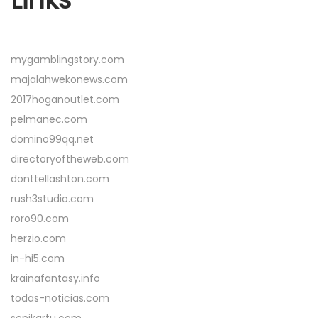
mygamblingstory.com
majalahwekonews.com
2017hoganoutlet.com
pelmanec.com
domino99qq.net
directoryoftheweb.com
donttellashton.com
rush3studio.com
roro90.com
herzio.com
in-hi5.com
krainafantasy.info
todas-noticias.com