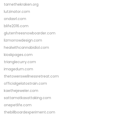
tamethekraken.org
lutzinator.com
ondasrl.com
blife2016.com
glutenfreesnowboarder.com
lizmorrowdesign.com
healwithcannabidiol.com
kioskpages.com
trianglecurry.com
imagedum.com
thetowerswellnessretreat.com
officialgelatostrain.com
kaethejeweler.com
sattamatkasattaking.com
onepetlife.com
thebillboardexperiment.com