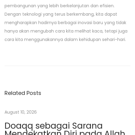
pembangunan yang lebih berkelanjutan dan efisien.
Dengan teknologi yang terus berkembang, kita dapat
mengharapkan hadirnya berbagai inovasi baru yang tidak
hanya akan mengubah cara kita melihat kaca, tetapi juga
cara kita menggunakannya dalam kehidupan sehari-hari.
P
P
M
r
e
o
e
n
v
g
s
i
e
Related Posts
o
n
t
u
a
s
l
August 10, 2026
n
p
K
Doaqq sebagai Sarana
o
o
Mendekatkan Diri pada Allah