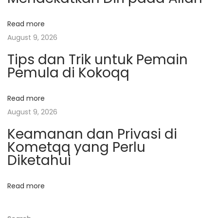
a
s
t
t
a
v
Read more
:
k
August 9, 2026
Q
i
Q
Tips dan Trik untuk Pemain
Pemula di Kokoqq
:
g
P
e
Read more
a
r
August 9, 2026
m
t
Keamanan dan Privasi di
a
Kometqq yang Perlu
i
i
Diketahui
n
o
a
Read more
n
n
K