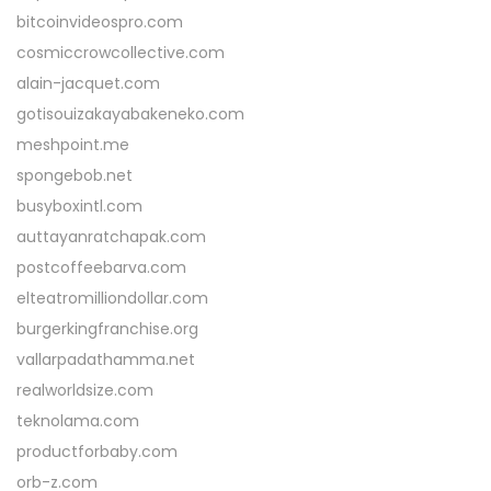
bitcoinvideospro.com
cosmiccrowcollective.com
alain-jacquet.com
gotisouizakayabakeneko.com
meshpoint.me
spongebob.net
busyboxintl.com
auttayanratchapak.com
postcoffeebarva.com
elteatromilliondollar.com
burgerkingfranchise.org
vallarpadathamma.net
realworldsize.com
teknolama.com
productforbaby.com
orb-z.com