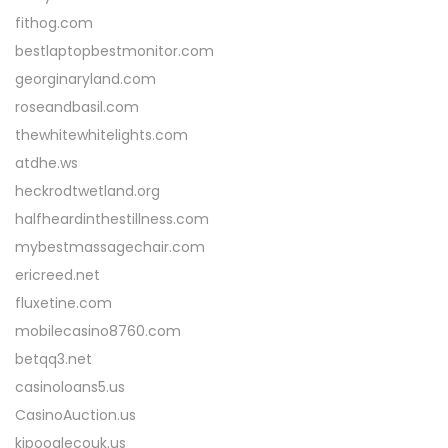
fithog.com
bestlaptopbestmonitor.com
georginaryland.com
roseandbasil.com
thewhitewhitelights.com
atdhe.ws
heckrodtwetland.org
halfheardinthestillness.com
mybestmassagechair.com
ericreed.net
fluxetine.com
mobilecasino8760.com
betqq3.net
casinoloans5.us
CasinoAuction.us
kipooglecouk.us