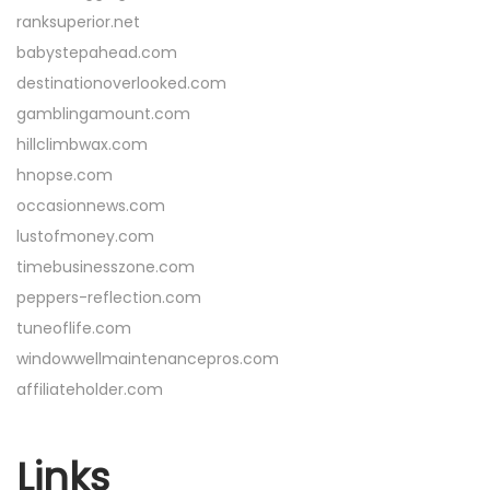
ranksuperior.net
babystepahead.com
destinationoverlooked.com
gamblingamount.com
hillclimbwax.com
hnopse.com
occasionnews.com
lustofmoney.com
timebusinesszone.com
peppers-reflection.com
tuneoflife.com
windowwellmaintenancepros.com
affiliateholder.com
Links