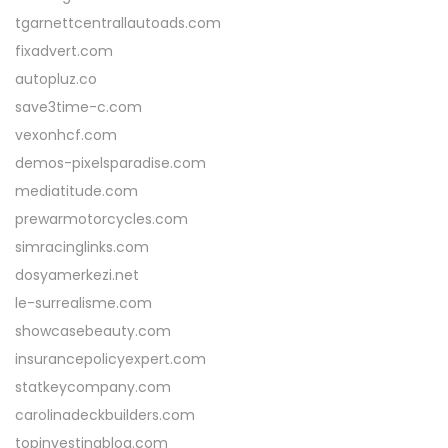
l
tgarnettcentrallautoads.com
i
fixadvert.com
n
autopluz.co
e
save3time-c.com
T
vexonhcf.com
e
demos-pixelsparadise.com
r
mediatitude.com
p
prewarmotorcycles.com
e
simracinglinks.com
r
dosyamerkezi.net
c
le-surrealisme.com
a
showcasebeauty.com
y
insurancepolicyexpert.com
a
statkeycompany.com
carolinadeckbuilders.com
topinvestingblog.com