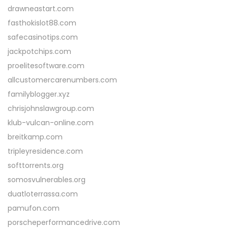
drawneastart.com
fasthokislot88.com
safecasinotips.com
jackpotchips.com
proelitesoftware.com
allcustomercarenumbers.com
familyblogger.xyz
chrisjohnslawgroup.com
klub-vulcan-online.com
breitkamp.com
tripleyresidence.com
softtorrents.org
somosvulnerables.org
duatloterrassa.com
pamufon.com
porscheperformancedrive.com