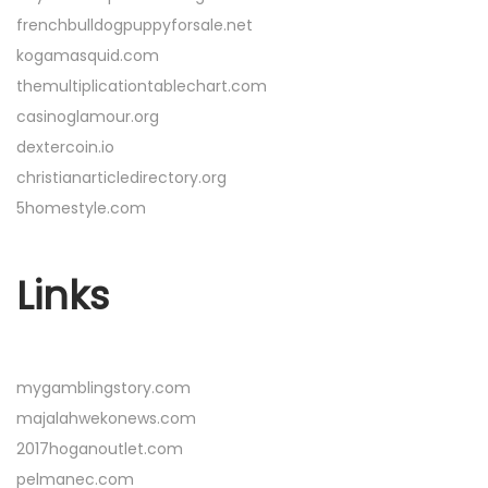
frenchbulldogpuppyforsale.net
kogamasquid.com
themultiplicationtablechart.com
casinoglamour.org
dextercoin.io
christianarticledirectory.org
5homestyle.com
Links
mygamblingstory.com
majalahwekonews.com
2017hoganoutlet.com
pelmanec.com