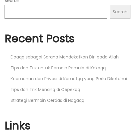
a
Search
r
Search
t
u
y
Recent Posts
a
n
Doaqq sebagai Sarana Mendekatkan Diri pada Allah
g
M
Tips dan Trik untuk Pemain Pemula di Kokoqq
e
Keamanan dan Privasi di Kometqq yang Perlu Diketahui
n
Tips dan Trik Menang di Cepekqq
a
Strategi Bermain Cerdas di Nagaqq
r
i
k
Links
N
M