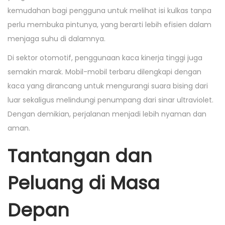
kemudahan bagi pengguna untuk melihat isi kulkas tanpa
perlu membuka pintunya, yang berarti lebih efisien dalam
menjaga suhu di dalamnya.
Di sektor otomotif, penggunaan kaca kinerja tinggi juga
semakin marak. Mobil-mobil terbaru dilengkapi dengan
kaca yang dirancang untuk mengurangi suara bising dari
luar sekaligus melindungi penumpang dari sinar ultraviolet.
Dengan demikian, perjalanan menjadi lebih nyaman dan
aman.
Tantangan dan
Peluang di Masa
Depan