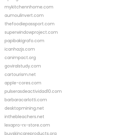
mykitchennhome.com
aumoulinvert.com
thefoodiepassport.com
superwindowproject.com
papibakigrafo.com
icanhazjs.com
canimpact.org
goviralstudy.com
cartourism.net
apple-cores.com
pulserasdeactividad10.com
barbaracarlotti.com
desktopmining.net
inthebleachers.net
lexapro-rx-store.com
buyskincareproducts.org