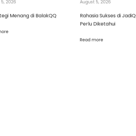
 5, 2026
August 5, 2026
ategi Menang di BalakQQ
Rahasia Sukses di Jadi
Perlu Diketahui
more
Read more