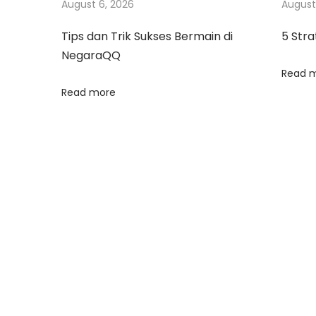
August 6, 2026
August
n
p
r
Tips dan Trik Sukses Bermain di
5 Str
o
a
a
NegaraQQ
s
n
Read 
t
T
v
Read more
:
o
g
i
e
l
g
H
K
a
H
a
t
r
i
i
I
n