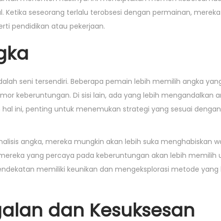
ul. Ketika seseorang terlalu terobsesi dengan permainan, mereka
erti pendidikan atau pekerjaan.
ngka
alah seni tersendiri. Beberapa pemain lebih memilih angka yan
mor keberuntungan. Di sisi lain, ada yang lebih mengandalkan an
m hal ini, penting untuk menemukan strategi yang sesuai denga
nalisis angka, mereka mungkin akan lebih suka menghabiskan w
n, mereka yang percaya pada keberuntungan akan lebih memilih
 pendekatan memiliki keunikan dan mengeksplorasi metode yang
alan dan Kesuksesan