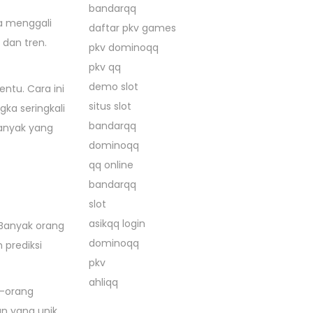
bandarqq
a menggali
daftar pkv games
dan tren.
pkv dominoqq
pkv qq
demo slot
ntu. Cara ini
situs slot
a seringkali
bandarqq
anyak yang
dominoqq
qq online
bandarqq
slot
asikqq login
 Banyak orang
dominoqq
 prediksi
pkv
ahliqq
g-orang
n yang unik.