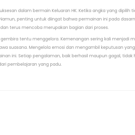
sesan dalam bermain Keluaran HK. Ketika angka yang dipilih tid
amun, penting untuk diingat bahwa permainan ini pada dasarn
n dan terus mencoba merupakan bagian dari proses.
n gembira tentu menggelora. Kemenangan sering kali menjadi mo
erbawa suasana. Mengelola emosi dan mengambil keputusan yang 
nan ini. Setiap pengalaman, baik berhasil maupun gagal, tidak
dari pembelajaran yang padu.