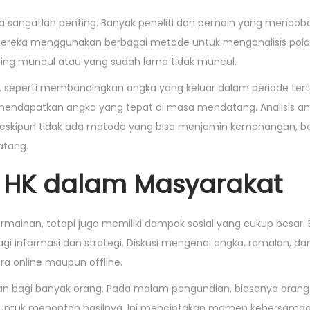
gka sangatlah penting. Banyak peneliti dan pemain yang mencob
Mereka menggunakan berbagai metode untuk menganalisis pola 
ing muncul atau yang sudah lama tidak muncul.
 seperti membandingkan angka yang keluar dalam periode terte
dapatkan angka yang tepat di masa mendatang. Analisis angk
meskipun tidak ada metode yang bisa menjamin kemenangan, b
atang.
 HK dalam Masyarakat
ermainan, tetapi juga memiliki dampak sosial yang cukup besar.
gi informasi dan strategi. Diskusi mengenai angka, ramalan, dan
ara online maupun offline.
emuan bagi banyak orang. Pada malam pengundian, biasanya oran
 untuk menonton hasilnya. Ini menciptakan momen kebersamaa