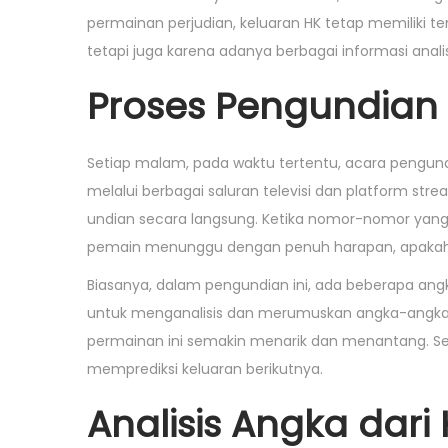
o
permainan perjudian, keluaran HK tetap memiliki te
n
tetapi juga karena adanya berbagai informasi ana
Proses Pengundian
Setiap malam, pada waktu tertentu, acara pengundi
melalui berbagai saluran televisi dan platform s
undian secara langsung. Ketika nomor-nomor yang
pemain menunggu dengan penuh harapan, apakah 
Biasanya, dalam pengundian ini, ada beberapa angk
untuk menganalisis dan merumuskan angka-angka 
permainan ini semakin menarik dan menantang. Se
memprediksi keluaran berikutnya.
Analisis Angka dari