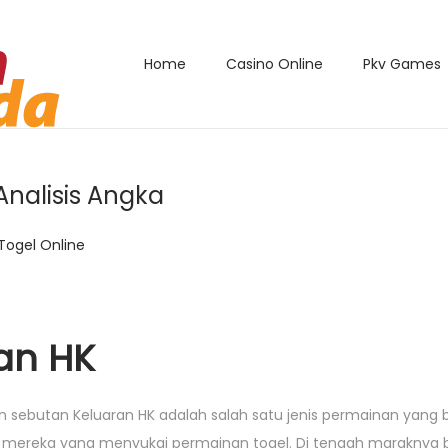
Home
Casino Online
Pkv Games
nalisis Angka
P
Togel Online
o
s
t
an HK
e
d
n sebutan Keluaran HK adalah salah satu jenis permainan yang
n
i mereka yang menyukai permainan togel. Di tengah maraknya b