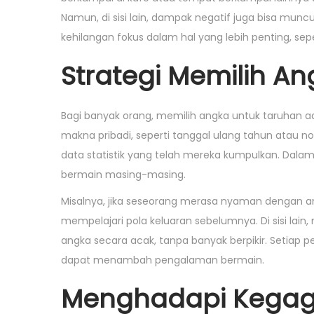
Namun, di sisi lain, dampak negatif juga bisa munc
kehilangan fokus dalam hal yang lebih penting, sep
Strategi Memilih A
Bagi banyak orang, memilih angka untuk taruhan ad
makna pribadi, seperti tanggal ulang tahun atau no
data statistik yang telah mereka kumpulkan. Dala
bermain masing-masing.
Misalnya, jika seseorang merasa nyaman dengan a
mempelajari pola keluaran sebelumnya. Di sisi lai
angka secara acak, tanpa banyak berpikir. Setiap
dapat menambah pengalaman bermain.
Menghadapi Kegag