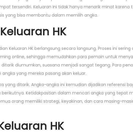
mpat tersendiri. Keluaran ini tidak hanya menarik minat karena
lisis yang bisa membantu dalam memilih angka.
 Keluaran HK
an Keluaran HK berlangsung secara langsung. Proses ini sering
treaming online, sehingga memudahkan para pemain untuk menyak
 ditarik diumumkan, suasana menjadi sangat tegang. Para pen
angka yang mereka pasang akan keluar.
a yang ditarik. Angka-angka ini kemudian dijadikan referensi b
berikutnya. Ketidakpastian dalam mencari angka yang tepat
mua orang memiliki strategi, keyakinan, dan cara masing-mas
 Keluaran HK