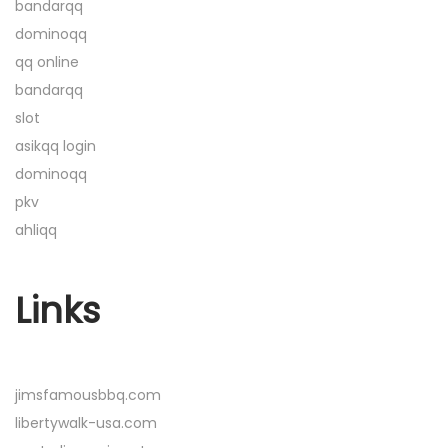
bandarqq
a
dominoqq
n
qq online
P
bandarqq
r
slot
e
asikqq login
d
dominoqq
i
pkv
k
ahliqq
s
i
H
Links
a
s
i
jimsfamousbbq.com
l
libertywalk-usa.com