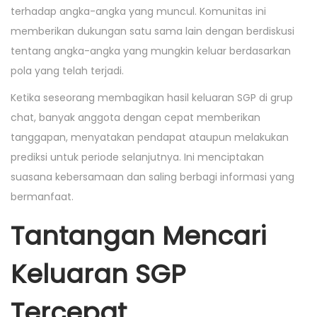
terhadap angka-angka yang muncul. Komunitas ini
memberikan dukungan satu sama lain dengan berdiskusi
tentang angka-angka yang mungkin keluar berdasarkan
pola yang telah terjadi.
Ketika seseorang membagikan hasil keluaran SGP di grup
chat, banyak anggota dengan cepat memberikan
tanggapan, menyatakan pendapat ataupun melakukan
prediksi untuk periode selanjutnya. Ini menciptakan
suasana kebersamaan dan saling berbagi informasi yang
bermanfaat.
Tantangan Mencari
Keluaran SGP
Tercepat