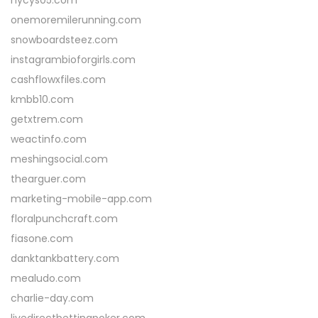
hycys05.com
onemoremilerunning.com
snowboardsteez.com
instagrambioforgirls.com
cashflowxfiles.com
kmbb10.com
getxtrem.com
weactinfo.com
meshingsocial.com
thearguer.com
marketing-mobile-app.com
floralpunchcraft.com
fiasone.com
danktankbattery.com
mealudo.com
charlie-day.com