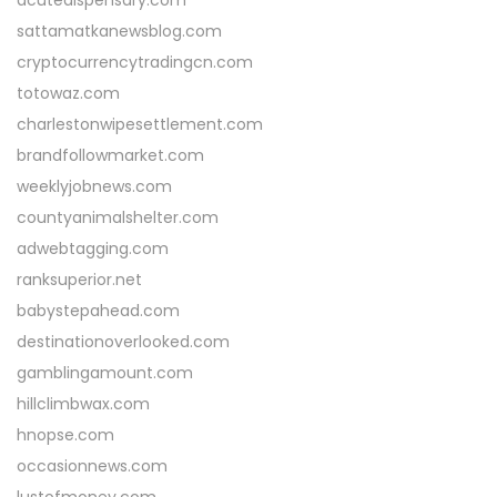
acutedispensary.com
sattamatkanewsblog.com
cryptocurrencytradingcn.com
totowaz.com
charlestonwipesettlement.com
brandfollowmarket.com
weeklyjobnews.com
countyanimalshelter.com
adwebtagging.com
ranksuperior.net
babystepahead.com
destinationoverlooked.com
gamblingamount.com
hillclimbwax.com
hnopse.com
occasionnews.com