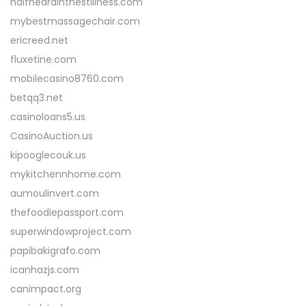
halfheardinthestillness.com
mybestmassagechair.com
ericreed.net
fluxetine.com
mobilecasino8760.com
betqq3.net
casinoloans5.us
CasinoAuction.us
kipooglecouk.us
mykitchennhome.com
aumoulinvert.com
thefoodiepassport.com
superwindowproject.com
papibakigrafo.com
icanhazjs.com
canimpact.org