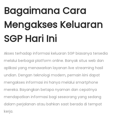
Bagaimana Cara
Mengakses Keluaran
SGP Hari Ini
Akses terhadap informasi keluaran SGP biasanya tersedia
melalui berbagai platform online. Banyak situs web dan
aplikasi yang menawarkan layanan live streaming hasil
undian. Dengan teknologi modern, pemain kini dapat
mengakses informasi ini hanya melalui smartphone
mereka. Bayangkan betapa nyaman dan cepatnya
mendapatkan informasi bagi seseorang yang sedang
dalam perjalanan atau bahkan saat berada di tempat
kerja.