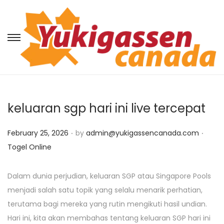
S
S
k
k
i
i
p
p
t
t
keluaran sgp hari ini live tercepat
o
o
n
c
.
.
P
P
February 25, 2026
by
admin@yukigassencanada.com
a
o
o
o
Togel Online
v
n
s
s
i
t
t
t
Dalam dunia perjudian, keluaran SGP atau Singapore Pools
g
e
e
e
menjadi salah satu topik yang selalu menarik perhatian,
a
n
d
d
terutama bagi mereka yang rutin mengikuti hasil undian.
t
t
o
i
Hari ini, kita akan membahas tentang keluaran SGP hari ini