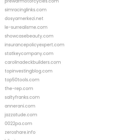
prewarmotorcycles.com
simracinglinks.com
dosyamerkezi.net
le-surrealisme.com
showcasebeauty.com
insurancepolicyexpert.com
statkeycompany.com
carolinadeckbuilders.com
topinvestingblog.com
top50tools.com
the-rep.com
saltyfranks.com
annerani.com
jazzatude.com
0022pa.com
zeroshare.info