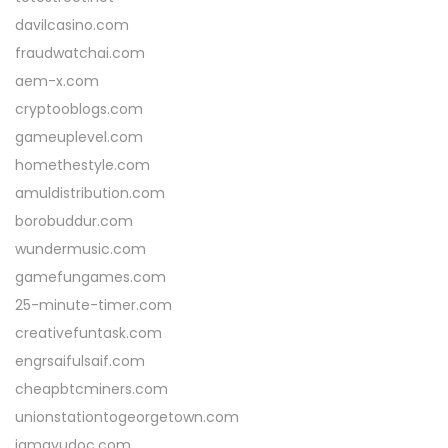
davilcasino.com
fraudwatchai.com
aem-x.com
cryptooblogs.com
gameuplevel.com
homethestyle.com
amuldistribution.com
borobuddur.com
wundermusic.com
gamefungames.com
25-minute-timer.com
creativefuntask.com
engrsaifulsaif.com
cheapbtcminers.com
unionstationtogeorgetown.com
iamayudoc.com