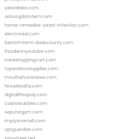
yeezislides.com
aobongdatotem.com
home-remedies-yeast-infection.com
electroreal.com
bestofmiami-dadecounty.com
ifoodieonyoutube.com
mineshoppingcart.com
topworkoutsupplies.com
mouthshutreviews.com
hirzadesalta.com
digitallifeopoly.com
casinobubbles.com
seputargym.com
impiyanamall.com
optguardian.com
totostreet.net