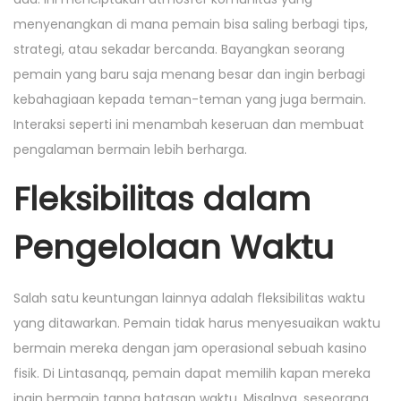
menyenangkan di mana pemain bisa saling berbagi tips,
strategi, atau sekadar bercanda. Bayangkan seorang
pemain yang baru saja menang besar dan ingin berbagi
kebahagiaan kepada teman-teman yang juga bermain.
Interaksi seperti ini menambah keseruan dan membuat
pengalaman bermain lebih berharga.
Fleksibilitas dalam
Pengelolaan Waktu
Salah satu keuntungan lainnya adalah fleksibilitas waktu
yang ditawarkan. Pemain tidak harus menyesuaikan waktu
bermain mereka dengan jam operasional sebuah kasino
fisik. Di Lintasanqq, pemain dapat memilih kapan mereka
ingin bermain tanpa batasan waktu. Misalnya, seseorang