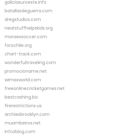
galiciasuroeste.info
batallasdeguerra.com
dregstudios.com
neatstuffhelpskids.org
moraessoccer.com
forochile.org
chart-track.com
wonderfultraveling.com
promocioname.net
wimaxworld.com
freeonlinecricketgames.net
bestcashing.biz
firerestrictions.us
archiesbrooklyn.com
muambeiros.net
infozblog.com