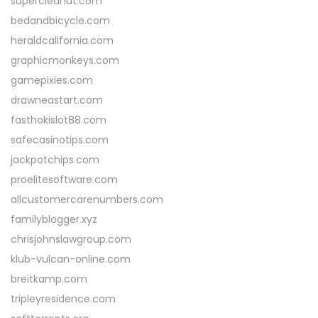
supercleanut.com
bedandbicycle.com
heraldcalifornia.com
graphicmonkeys.com
gamepixies.com
drawneastart.com
fasthokislot88.com
safecasinotips.com
jackpotchips.com
proelitesoftware.com
allcustomercarenumbers.com
familyblogger.xyz
chrisjohnslawgroup.com
klub-vulcan-online.com
breitkamp.com
tripleyresidence.com