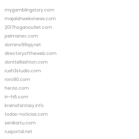
mygamblingstory.com
majalahwekonews.com
2017hoganoutlet.com
pelmanec.com
domino99qq.net
directoryoftheweb.com
donttellashton.com
rush3studio.com
roro90.com
herzio.com
in-hi5.com
krainafantasy.info
todas-noticias.com
senikartu.com
rusportal.net