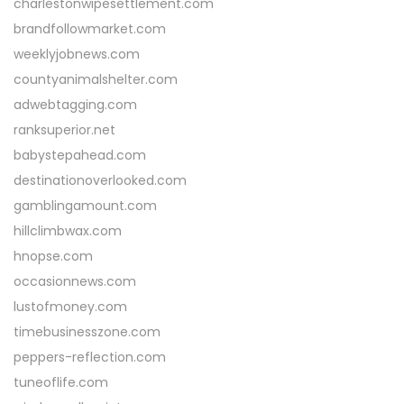
charlestonwipesettlement.com
brandfollowmarket.com
weeklyjobnews.com
countyanimalshelter.com
adwebtagging.com
ranksuperior.net
babystepahead.com
destinationoverlooked.com
gamblingamount.com
hillclimbwax.com
hnopse.com
occasionnews.com
lustofmoney.com
timebusinesszone.com
peppers-reflection.com
tuneoflife.com