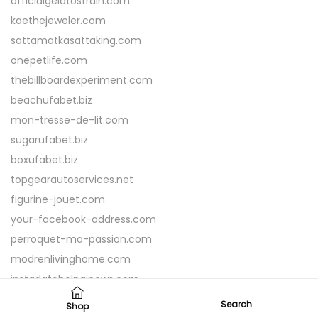
officialgelatostrain.com
kaethejeweler.com
sattamatkasattaking.com
onepetlife.com
thebillboardexperiment.com
beachufabet.biz
mon-tresse-de-lit.com
sugarufabet.biz
boxufabet.biz
topgearautoservices.net
figurine-jouet.com
your-facebook-address.com
perroquet-ma-passion.com
modrenlivinghome.com
instadatahelpainews.com
geekdailies.com
Search
Shop