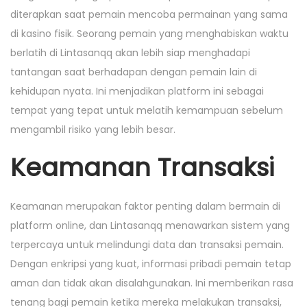
diterapkan saat pemain mencoba permainan yang sama
di kasino fisik. Seorang pemain yang menghabiskan waktu
berlatih di Lintasanqq akan lebih siap menghadapi
tantangan saat berhadapan dengan pemain lain di
kehidupan nyata. Ini menjadikan platform ini sebagai
tempat yang tepat untuk melatih kemampuan sebelum
mengambil risiko yang lebih besar.
Keamanan Transaksi
Keamanan merupakan faktor penting dalam bermain di
platform online, dan Lintasanqq menawarkan sistem yang
terpercaya untuk melindungi data dan transaksi pemain.
Dengan enkripsi yang kuat, informasi pribadi pemain tetap
aman dan tidak akan disalahgunakan. Ini memberikan rasa
tenang bagi pemain ketika mereka melakukan transaksi,