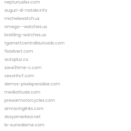
neptunuslex.com
auguri-di-natale.info
michelewatch.us
omega--watches.us
breitling-watches.us
tgarnettcentrallautoads.com
fixadvert.com
autopluz.co
save3time-c.com
vexonhcf.com
demos-pixelsparadise.com
mediatitude.com
prewarmotorcycles.com
simracinglinks.com
dosyamerkezi.net
le-surrealisme.com