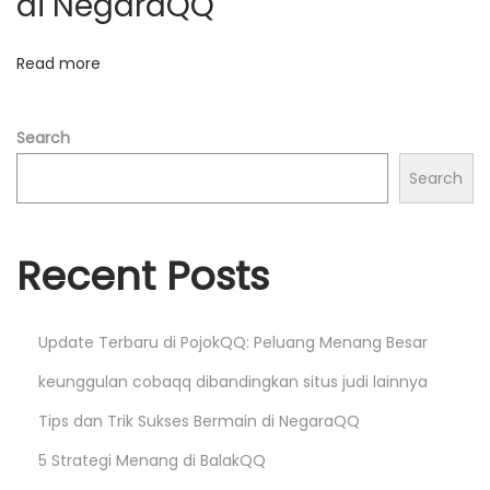
i
di NegaraQQ
B
o
e
Read more
r
n
m
a
Search
i
Search
n
G
a
Recent Posts
m
e
Update Terbaru di PojokQQ: Peluang Menang Besar
O
n
keunggulan cobaqq dibandingkan situs judi lainnya
l
Tips dan Trik Sukses Bermain di NegaraQQ
i
5 Strategi Menang di BalakQQ
n