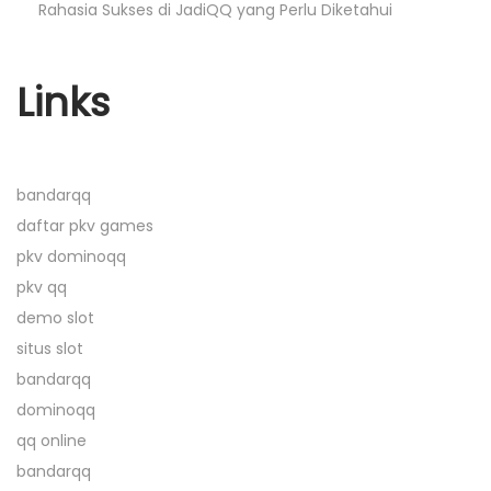
Rahasia Sukses di JadiQQ yang Perlu Diketahui
e
N
P
e
a
Links
x
n
t
d
p
u
bandarqq
o
a
daftar pkv games
s
n
pkv dominoqq
t
L
pkv qq
:
e
demo slot
n
situs slot
g
bandarqq
k
dominoqq
a
qq online
p
bandarqq
B