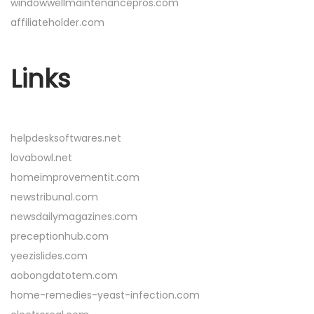
windowwellmaintenancepros.com
affiliateholder.com
Links
helpdesksoftwares.net
lovabowl.net
homeimprovementit.com
newstribunal.com
newsdailymagazines.com
preceptionhub.com
yeezislides.com
aobongdatotem.com
home-remedies-yeast-infection.com