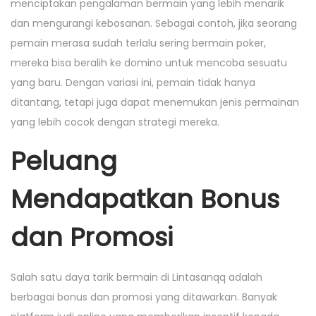
menciptakan pengalaman bermain yang lebih menarik
dan mengurangi kebosanan. Sebagai contoh, jika seorang
pemain merasa sudah terlalu sering bermain poker,
mereka bisa beralih ke domino untuk mencoba sesuatu
yang baru. Dengan variasi ini, pemain tidak hanya
ditantang, tetapi juga dapat menemukan jenis permainan
yang lebih cocok dengan strategi mereka.
Peluang
Mendapatkan Bonus
dan Promosi
Salah satu daya tarik bermain di Lintasanqq adalah
berbagai bonus dan promosi yang ditawarkan. Banyak