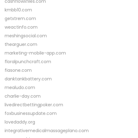
cashflowxfiles.com
kmbb10.com
getxtrem.com
weactinfo.com
meshingsocial.com
thearguer.com
marketing-mobile-app.com
floralpunchcraft.com
fiasone.com
danktankbattery.com
mealudo.com
charlie-day.com
livedirectbettingpoker.com
foxbusinessupdate.com
lovedaddy.org
integrativemedicalmassageplano.com