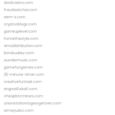
davilcasino.com
fraudwatchai.com
aem-x.com
cryptooblogs.com
gameuplevel.com
homethestyle.com
amuldistribution.com
borobuddur.com
wundermusic.com
gamefungames.com
25-minute-timer.com
creativefuntask.com
engrsaifulsaif.com
cheapbtcminers.com
unionstationtogeorgetown.com
iamayudoc.com