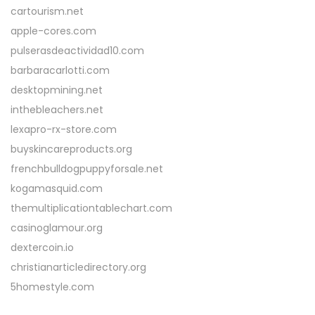
cartourism.net
apple-cores.com
pulserasdeactividad10.com
barbaracarlotti.com
desktopmining.net
inthebleachers.net
lexapro-rx-store.com
buyskincareproducts.org
frenchbulldogpuppyforsale.net
kogamasquid.com
themultiplicationtablechart.com
casinoglamour.org
dextercoin.io
christianarticledirectory.org
5homestyle.com