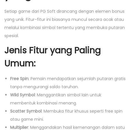
Setiap game dari PG Soft dirancang dengan elemen bonus
yang unik. Fitur-fitur ini biasanya muncul secara acak atau
melalui kombinasi simbol tertentu yang membuka putaran
spesial.
Jenis Fitur yang Paling
Umum:
Free Spin
: Pemain mendapatkan sejumlah putaran gratis
tanpa mengurangi saldo taruhan.
Wild Symbol
: Menggantikan simbol lain untuk
membentuk kombinasi menang.
Scatter Symbol
: Membuka fitur khusus seperti free spin
atau game mini.
Multiplier
: Menggandakan hasil kemenangan dalam satu