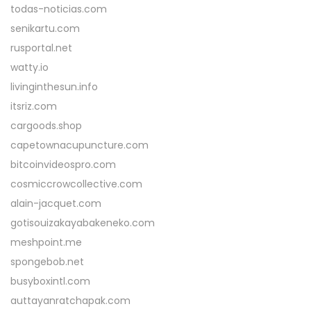
todas-noticias.com
senikartu.com
rusportal.net
watty.io
livinginthesun.info
itsriz.com
cargoods.shop
capetownacupuncture.com
bitcoinvideospro.com
cosmiccrowcollective.com
alain-jacquet.com
gotisouizakayabakeneko.com
meshpoint.me
spongebob.net
busyboxintl.com
auttayanratchapak.com