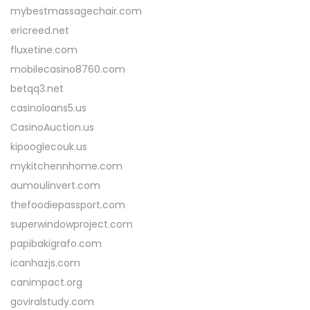
mybestmassagechair.com
ericreed.net
fluxetine.com
mobilecasino8760.com
betqq3.net
casinoloans5.us
CasinoAuction.us
kipooglecouk.us
mykitchennhome.com
aumoulinvert.com
thefoodiepassport.com
superwindowproject.com
papibakigrafo.com
icanhazjs.com
canimpact.org
goviralstudy.com