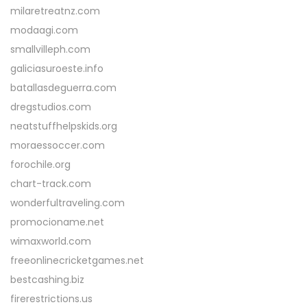
milaretreatnz.com
O
modaagi.com
n
smallvilleph.com
l
galiciasuroeste.info
i
batallasdeguerra.com
n
dregstudios.com
e
neatstuffhelpskids.org
moraessoccer.com
forochile.org
chart-track.com
wonderfultraveling.com
promocioname.net
wimaxworld.com
freeonlinecricketgames.net
bestcashing.biz
firerestrictions.us