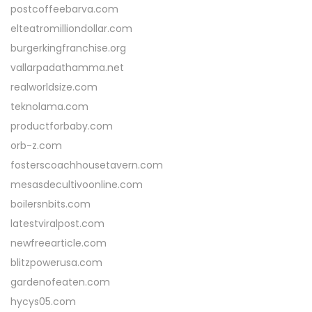
postcoffeebarva.com
elteatromilliondollar.com
burgerkingfranchise.org
vallarpadathamma.net
realworldsize.com
teknolama.com
productforbaby.com
orb-z.com
fosterscoachhousetavern.com
mesasdecultivoonline.com
boilersnbits.com
latestviralpost.com
newfreearticle.com
blitzpowerusa.com
gardenofeaten.com
hycys05.com