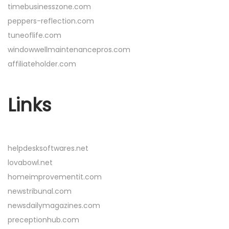
timebusinesszone.com
peppers-reflection.com
tuneoflife.com
windowwellmaintenancepros.com
affiliateholder.com
Links
helpdesksoftwares.net
lovabowl.net
homeimprovementit.com
newstribunal.com
newsdailymagazines.com
preceptionhub.com