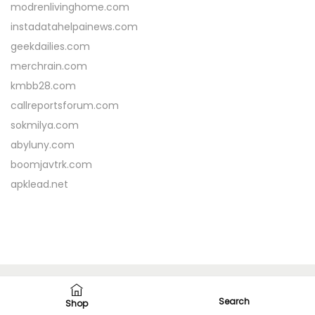
modrenlivinghome.com
instadatahelpainews.com
geekdailies.com
merchrain.com
kmbb28.com
callreportsforum.com
sokmilya.com
abyluny.com
boomjavtrk.com
apklead.net
Copyright © 2026
Slot Online Gacor di Situs Judi dengan
Fitur Deposit Pulsa DANA
| Powered by
Woostify
Search
Shop