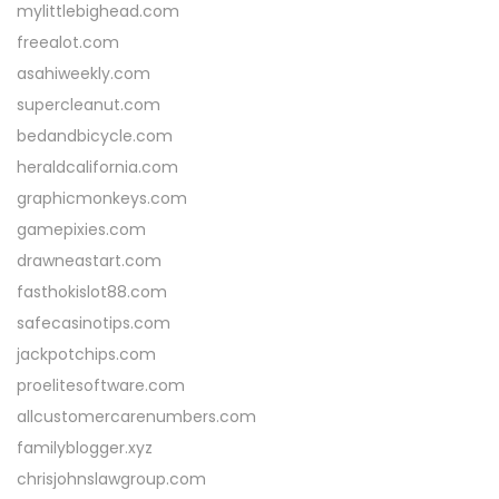
mylittlebighead.com
freealot.com
asahiweekly.com
supercleanut.com
bedandbicycle.com
heraldcalifornia.com
graphicmonkeys.com
gamepixies.com
drawneastart.com
fasthokislot88.com
safecasinotips.com
jackpotchips.com
proelitesoftware.com
allcustomercarenumbers.com
familyblogger.xyz
chrisjohnslawgroup.com