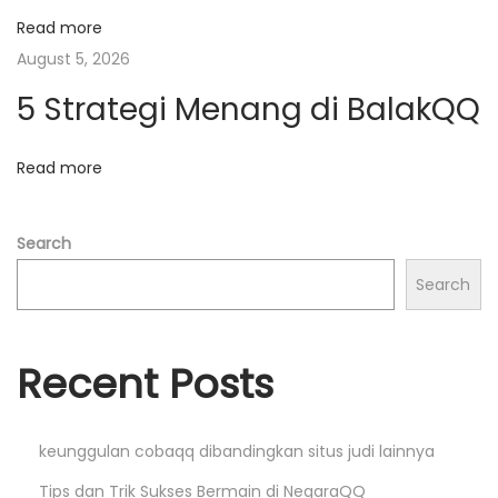
a
R
Read more
e
t
August 5, 2026
v
5 Strategi Menang di BalakQQ
i
i
e
Read more
o
w
F
n
i
Search
t
Search
u
r
B
Recent Posts
o
n
keunggulan cobaqq dibandingkan situs judi lainnya
u
s
Tips dan Trik Sukses Bermain di NegaraQQ