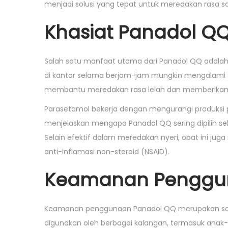
menjadi solusi yang tepat untuk meredakan rasa sak
o
Khasiat Panadol Q
n
Salah satu manfaat utama dari Panadol QQ adala
di kantor selama berjam-jam mungkin mengalami 
membantu meredakan rasa lelah dan memberikan k
Parasetamol bekerja dengan mengurangi produksi p
menjelaskan mengapa Panadol QQ sering dipilih seba
Selain efektif dalam meredakan nyeri, obat ini juga
anti-inflamasi non-steroid (NSAID).
Keamanan Penggu
Keamanan penggunaan Panadol QQ merupakan salah
digunakan oleh berbagai kalangan, termasuk anak-