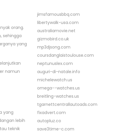
jimsfamousbbq.com
libertywalk-usa.com
anyak orang.
australiamovie.net
, sehingga
gizmobird.co.uk
harganya yang
mp3djsong.com
coursdanglaistoulouse.com
elanjutkan
neptunuslex.com
kter namun
auguri-di-natale.info
michelewatch.us
omega--watches.us
breitling-watches.us
tgarnettcentrallautoads.com
ka yang
fixadvert.com
dangan lebih
autopluz.co
tau teknik
save3time-c.com