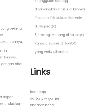
keunggulan cobaqq
dibandingkan situs judi lainnya
Tips dan Trik Sukses Bermain
di NegaraQQ
yang bekerja
5 Strategi Menang di BalakQQ
at
pekerjaannya.
Rahasia Sukses di JadiQQ
. Ini
yang Perlu Diketahui
i lainnya.
an dengan obat
Links
bandarqq
i dapat
daftar pkv games
ekomendasikan
pkv dominoqq