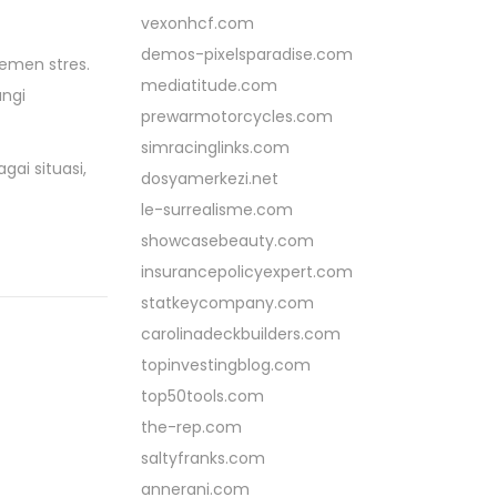
vexonhcf.com
demos-pixelsparadise.com
jemen stres.
mediatitude.com
angi
prewarmotorcycles.com
simracinglinks.com
ai situasi,
dosyamerkezi.net
le-surrealisme.com
showcasebeauty.com
insurancepolicyexpert.com
statkeycompany.com
carolinadeckbuilders.com
topinvestingblog.com
top50tools.com
the-rep.com
saltyfranks.com
annerani.com