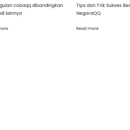
gulan cobaqq dibandingkan
Tips dan Trik Sukses Be
udi lainnya
NegaraQQ
more
Read more