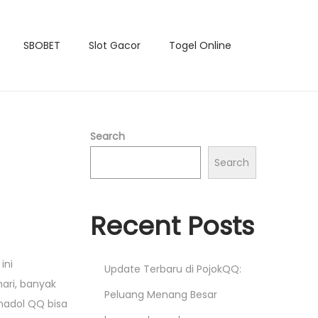
SBOBET
Slot Gacor
Togel Online
Search
Search
Recent Posts
ini
Update Terbaru di PojokQQ:
ari, banyak
Peluang Menang Besar
anadol QQ bisa