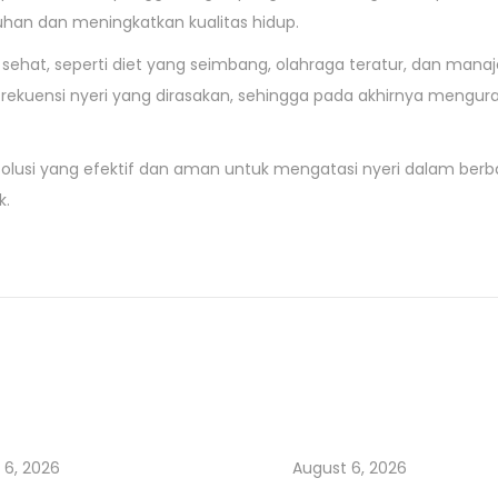
han dan meningkatkan kualitas hidup.
ehat, seperti diet yang seimbang, olahraga teratur, dan mana
ekuensi nyeri yang dirasakan, sehingga pada akhirnya mengur
lusi yang efektif dan aman untuk mengatasi nyeri dalam berbag
k.
 6, 2026
August 6, 2026