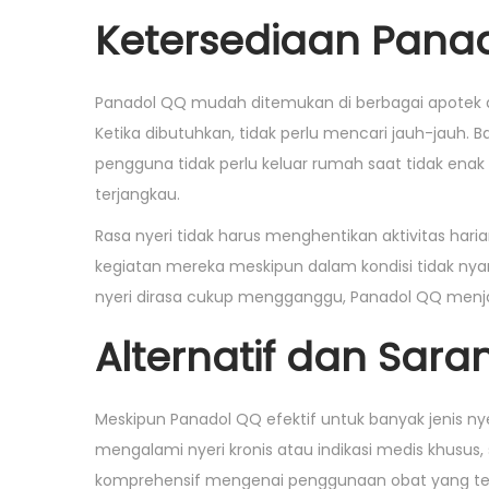
Ketersediaan Panad
Panadol QQ mudah ditemukan di berbagai apotek dan
Ketika dibutuhkan, tidak perlu mencari jauh-jauh
pengguna tidak perlu keluar rumah saat tidak ena
terjangkau.
Rasa nyeri tidak harus menghentikan aktivitas hari
kegiatan mereka meskipun dalam kondisi tidak nya
nyeri dirasa cukup mengganggu, Panadol QQ menjadi
Alternatif dan Sar
Meskipun Panadol QQ efektif untuk banyak jenis nyer
mengalami nyeri kronis atau indikasi medis khusu
komprehensif mengenai penggunaan obat yang tepat