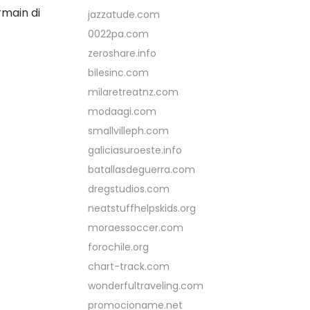
rmain di
jazzatude.com
0022pa.com
zeroshare.info
bilesinc.com
milaretreatnz.com
modaagi.com
smallvilleph.com
galiciasuroeste.info
batallasdeguerra.com
dregstudios.com
neatstuffhelpskids.org
moraessoccer.com
forochile.org
chart-track.com
wonderfultraveling.com
promocioname.net