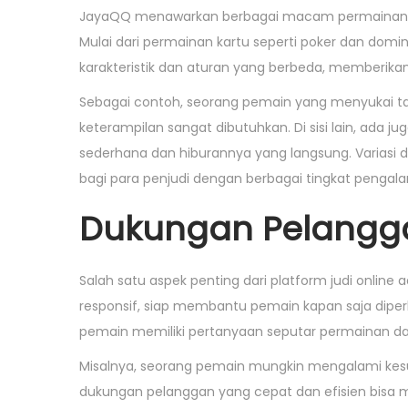
JayaQQ menawarkan berbagai macam permainan ya
Mulai dari permainan kartu seperti poker dan domi
karakteristik dan aturan yang berbeda, memberikan
Sebagai contoh, seorang pemain yang menyukai t
keterampilan sangat dibutuhkan. Di sisi lain, ada
sederhana dan hiburannya yang langsung. Variasi 
bagi para penjudi dengan berbagai tingkat pengal
Dukungan Pelangga
Salah satu aspek penting dari platform judi onl
responsif, siap membantu pemain kapan saja diperlu
pemain memiliki pertanyaan seputar permainan dan
Misalnya, seorang pemain mungkin mengalami kesuli
dukungan pelanggan yang cepat dan efisien bisa 