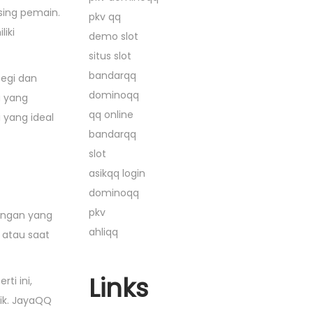
ing pemain.
pkv qq
iki
demo slot
situs slot
bandarqq
egi dan
dominoqq
a yang
qq online
 yang ideal
bandarqq
slot
asikqq login
dominoqq
pkv
ungan yang
ahliqq
 atau saat
Links
ti ini,
ik. JayaQQ