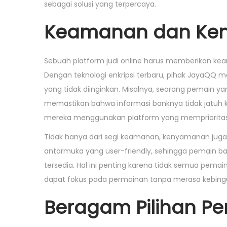
sebagai solusi yang terpercaya.
o
Keamanan dan Ken
n
Sebuah platform judi online harus memberikan ke
Dengan teknologi enkripsi terbaru, pihak JayaQQ 
yang tidak diinginkan. Misalnya, seorang pemain y
memastikan bahwa informasi banknya tidak jatuh
mereka menggunakan platform yang memprioritas
Tidak hanya dari segi keamanan, kenyamanan juga m
antarmuka yang user-friendly, sehingga pemain b
tersedia. Hal ini penting karena tidak semua pem
dapat fokus pada permainan tanpa merasa kebing
Beragam Pilihan P