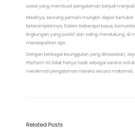
sosial yang membuat pengalaman berjudi menjadi 
Misalnya, seorang pemain mungkin dapat bertukar
keterampilannya. Dalam beberapa kasus, komunita
lingkungan yang positif dan saling mendukung, d
mendapatkan tips.
Dengan berbagai keunggulan yang ditawarkan, Jaya
Platform ini tidak hanya hadir sebagai sarana unt
menikmati pengalaman mereka secara maksimal.
P
P
m
r
e
o
e
n
v
a
s
i
r
Related Posts
o
a
t
u
q