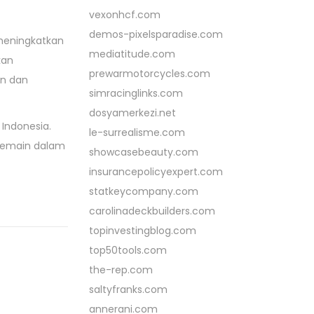
vexonhcf.com
demos-pixelsparadise.com
 meningkatkan
mediatitude.com
kan
prewarmotorcycles.com
an dan
simracinglinks.com
dosyamerkezi.net
Indonesia.
le-surrealisme.com
 pemain dalam
showcasebeauty.com
insurancepolicyexpert.com
statkeycompany.com
carolinadeckbuilders.com
topinvestingblog.com
top50tools.com
the-rep.com
saltyfranks.com
annerani.com