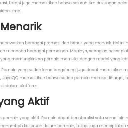
asi, tetapi juga memastikan bahwa seluruh tim dukungan pelan
ionalisme.
 Menarik
menawarkan berbagai promosi dan bonus yang menarik. Hal ini
an mencoba berbagai permainan. Misalnya, sebagian besar plat
, yang memungkinkan pemain memulai dengan modal yang lebi
ru. Pemain yang sudah lama bergabung juga dapat merasakan m
ini, JayaQQ memastikan bahwa setiap pemain merasa dihargai, ba
si dalam platform.
ang Aktif
s pemain yang aktif. Pemain dapat berinteraksi satu sama lain 
anya menambah keseruan dalam bermain, tetapi juga menciptakan