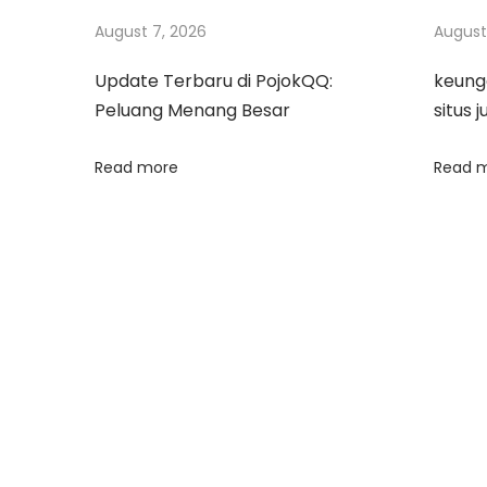
s
q
August 7, 2026
August
n
p
:
Update Terbaru di PojokQQ:
keung
o
P
a
Peluang Menang Besar
situs j
s
a
t
n
v
Read more
Read 
:
d
u
i
a
n
g
L
e
a
n
g
t
k
a
i
p