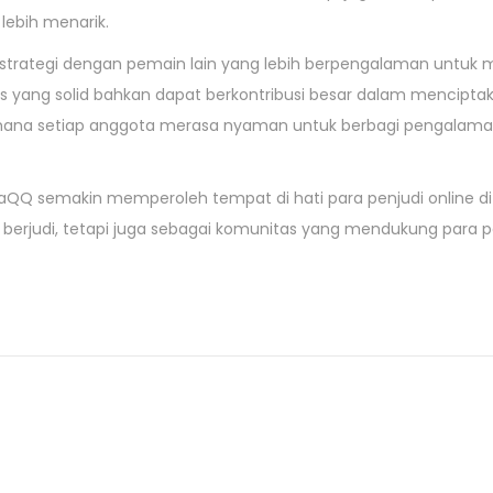
lebih menarik.
 strategi dengan pemain lain yang lebih berpengalaman untuk
s yang solid bahkan dapat berkontribusi besar dalam mencipta
i mana setiap anggota merasa nyaman untuk berbagi pengalam
QQ semakin memperoleh tempat di hati para penjudi online di 
uk berjudi, tetapi juga sebagai komunitas yang mendukung para