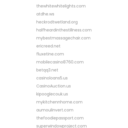
thewhitewhitelights.com
atdhe.ws
heckrodtwetland.org
halfheardinthestillness.com
mybestmassagechair.com
ericreed.net
fluxetine.com
mobilecasino8760.com
betqq3.net
casinoloans5.us
CasinoAuction.us
kipooglecouk.us
mykitchennhome.com
aumoulinvert.com
thefoodiepassport.com
superwindowproject.com