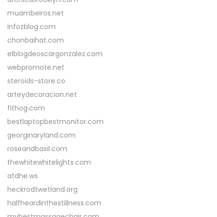
muambeiros.net
infozblog.com
chonbaihat.com
elblogdeoscargonzalez.com
webpromote.net
steroids-store.co
arteydecoracion.net
fithog.com
bestlaptopbestmonitor.com
georginaryland.com
roseandbasil.com
thewhitewhitelights.com
atdhe.ws
heckrodtwetland.org
halfheardinthestillness.com
mybestmassagechair.com