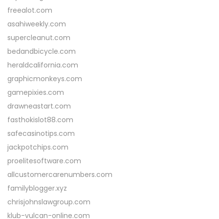
freealot.com
asahiweekly.com
supercleanut.com
bedandbicycle.com
heraldcalifornia.com
graphicmonkeys.com
gamepixies.com
drawneastart.com
fasthokislot88.com
safecasinotips.com
jackpotchips.com
proelitesoftware.com
allcustomercarenumbers.com
familyblogger.xyz
chrisjohnslawgroup.com
klub-vulcan-online.com