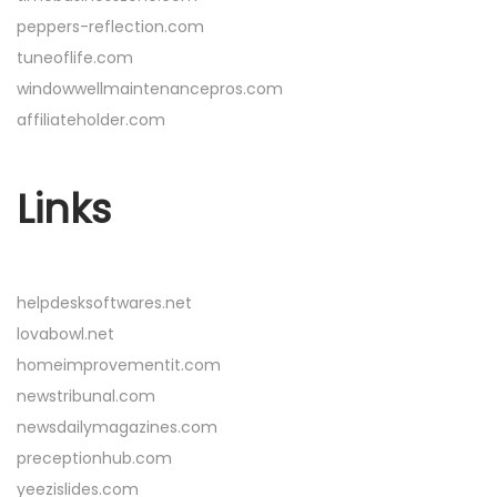
peppers-reflection.com
tuneoflife.com
windowwellmaintenancepros.com
affiliateholder.com
Links
helpdesksoftwares.net
lovabowl.net
homeimprovementit.com
newstribunal.com
newsdailymagazines.com
preceptionhub.com
yeezislides.com