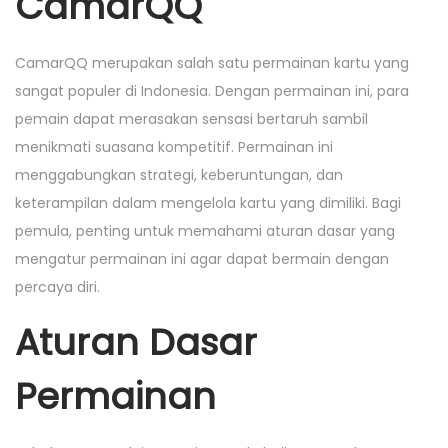
CamarQQ
i
o
i
o
n
n
n
CamarQQ merupakan salah satu permainan kartu yang
sangat populer di Indonesia. Dengan permainan ini, para
pemain dapat merasakan sensasi bertaruh sambil
menikmati suasana kompetitif. Permainan ini
menggabungkan strategi, keberuntungan, dan
keterampilan dalam mengelola kartu yang dimiliki. Bagi
pemula, penting untuk memahami aturan dasar yang
mengatur permainan ini agar dapat bermain dengan
percaya diri.
Aturan Dasar
Permainan