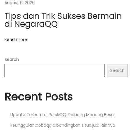
i
t
August 6, 2026
n
Tips dan Trik Sukses Bermain
d
i
di NegaraQQ
i
o
A
Read more
s
n
e
a
Search
n
Search
q
q
N
M
Recent Posts
e
e
x
n
Update Terbaru di PojokQQ: Peluang Menang Besar
t
g
p
u
keunggulan cobaqq dibandingkan situs judi lainnya