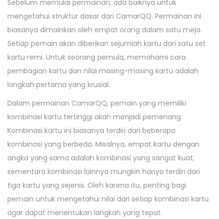
Sebelum memulai permainan, ada baiknya untuk
mengetahui struktur dasar dari CamarQQ. Permainan ini
biasanya dimainkan oleh empat orang dalam satu meja.
Setiap pemain akan diberikan sejumlah kartu dari satu set
kartu remi. Untuk seorang pemula, memahami cara
pembagian kartu dan nilai masing-masing kartu adalah
langkah pertama yang krusial.
Dalam permainan CamarQQ, pemain yang memiliki
kombinasi kartu tertinggi akan menjadi pemenang.
Kombinasi kartu ini biasanya terdiri dari beberapa
kombinasi yang berbeda. Misalnya, empat kartu dengan
angka yang sama adalah kombinasi yang sangat kuat,
sementara kombinasi lainnya mungkin hanya terdiri dari
tiga kartu yang sejenis. Oleh karena itu, penting bagi
pemain untuk mengetahui nilai dari setiap kombinasi kartu
agar dapat menentukan langkah yang tepat.