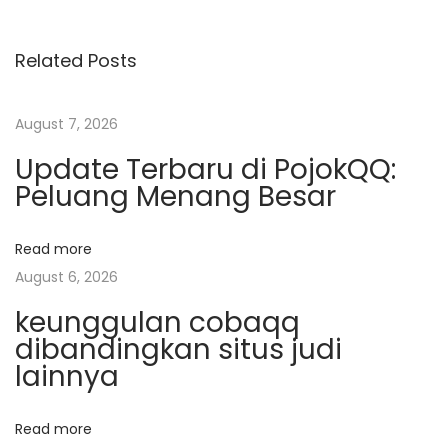
v
d
s
i
u
Related Posts
o
a
t
u
n
s
L
August 7, 2026
n
p
e
Update Terbaru di PojokQQ:
o
n
a
Peluang Menang Besar
s
g
t
k
v
Read more
:
a
August 6, 2026
p
i
B
keunggulan cobaqq
dibandingkan situs judi
e
g
lainnya
r
m
a
a
Read more