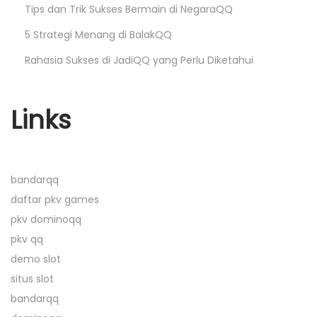
o
a
Tips dan Trik Sukses Bermain di NegaraQQ
s
s
5 Strategi Menang di BalakQQ
t
a
Rahasia Sukses di JadiQQ yang Perlu Diketahui
:
i
T
e
Links
k
n
i
bandarqq
k
daftar pkv games
P
pkv dominoqq
i
pkv qq
a
demo slot
n
situs slot
o
bandarqq
M