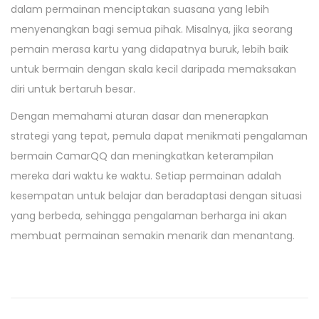
dalam permainan menciptakan suasana yang lebih
menyenangkan bagi semua pihak. Misalnya, jika seorang
pemain merasa kartu yang didapatnya buruk, lebih baik
untuk bermain dengan skala kecil daripada memaksakan
diri untuk bertaruh besar.
Dengan memahami aturan dasar dan menerapkan
strategi yang tepat, pemula dapat menikmati pengalaman
bermain CamarQQ dan meningkatkan keterampilan
mereka dari waktu ke waktu. Setiap permainan adalah
kesempatan untuk belajar dan beradaptasi dengan situasi
yang berbeda, sehingga pengalaman berharga ini akan
membuat permainan semakin menarik dan menantang.
P
P
P
r
a
o
e
n