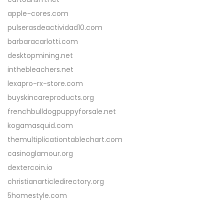
apple-cores.com
pulserasdeactividad10.com
barbaracarlotti.com
desktopmining.net
inthebleachers.net
lexapro-rx-store.com
buyskincareproducts.org
frenchbulldogpuppyforsale.net
kogamasquid.com
themultiplicationtablechart.com
casinoglamour.org
dextercoin.io
christianarticledirectory.org
5homestyle.com