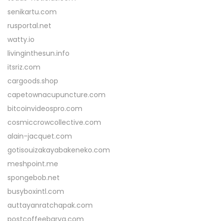
senikartu.com
rusportal.net
watty.io
livinginthesun.info
itsriz.com
cargoods.shop
capetownacupuncture.com
bitcoinvideospro.com
cosmiccrowcollective.com
alain-jacquet.com
gotisouizakayabakeneko.com
meshpoint.me
spongebob.net
busyboxintl.com
auttayanratchapak.com
postcoffeebarva.com