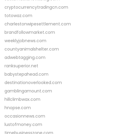
cryptocurrencytradingcn.com
totowaz.com
charlestonwipesettlement.com
brandfollowmarket.com
weeklyjobnews.com
countyanimalshelter.com
adwebtagging.com
ranksuperior.net
babystepahead.com
destinationoverlooked.com
gamblingamount.com
hillclimbwax.com
hnopse.com
occasionnews.com
lustofmoney.com
timebusinesszone.com