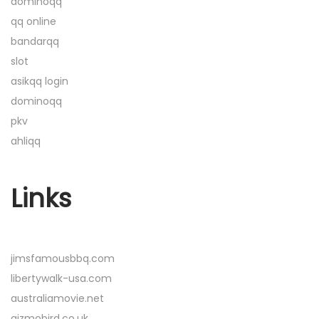
dominoqq
e
qq online
l
bandarqq
a
slot
l
asikqq login
u
dominoqq
i
pkv
P
ahliqq
i
a
n
Links
o
q
q
jimsfamousbbq.com
libertywalk-usa.com
australiamovie.net
gizmobird.co.uk