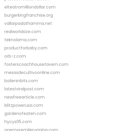
elteatromilliondollar.com
burgerkingfranchise.org
vallarpadathamma.net
realworldsize.com
teknolama.com
productforbaby.com
orb-z.com
fosterscoachhousetavern.com
mesasdecultivoonline.com
boilersnbits.com
latestviralpost.com
newfreearticle.com
blitzpowerusa.com
gardenofeaten.com
hycys05.com
onemoremilerunning.com