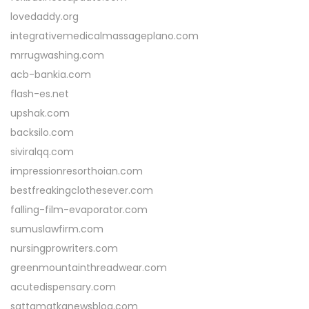
lovedaddy.org
integrativemedicalmassageplano.com
mrrugwashing.com
acb-bankia.com
flash-es.net
upshak.com
backsilo.com
siviralqq.com
impressionresorthoian.com
bestfreakingclothesever.com
falling-film-evaporator.com
sumuslawfirm.com
nursingprowriters.com
greenmountainthreadwear.com
acutedispensary.com
sattamatkanewsblog.com