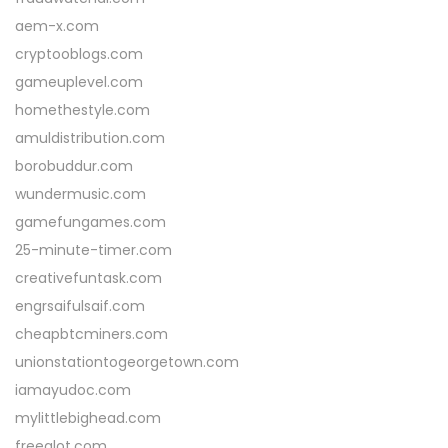
aem-x.com
cryptooblogs.com
gameuplevel.com
homethestyle.com
amuldistribution.com
borobuddur.com
wundermusic.com
gamefungames.com
25-minute-timer.com
creativefuntask.com
engrsaifulsaif.com
cheapbtcminers.com
unionstationtogeorgetown.com
iamayudoc.com
mylittlebighead.com
freealot.com