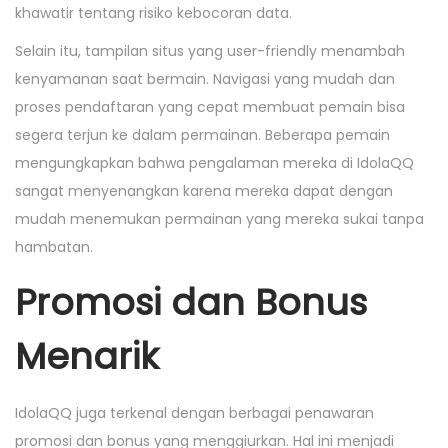
khawatir tentang risiko kebocoran data.
Selain itu, tampilan situs yang user-friendly menambah
kenyamanan saat bermain. Navigasi yang mudah dan
proses pendaftaran yang cepat membuat pemain bisa
segera terjun ke dalam permainan. Beberapa pemain
mengungkapkan bahwa pengalaman mereka di IdolaQQ
sangat menyenangkan karena mereka dapat dengan
mudah menemukan permainan yang mereka sukai tanpa
hambatan.
Promosi dan Bonus
Menarik
IdolaQQ juga terkenal dengan berbagai penawaran
promosi dan bonus yang menggiurkan. Hal ini menjadi