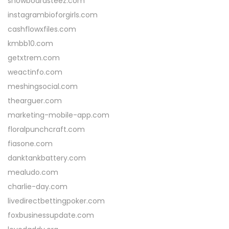
snowboardsteez.com
instagrambioforgirls.com
cashflowxfiles.com
kmbb10.com
getxtrem.com
weactinfo.com
meshingsocial.com
thearguer.com
marketing-mobile-app.com
floralpunchcraft.com
fiasone.com
danktankbattery.com
mealudo.com
charlie-day.com
livedirectbettingpoker.com
foxbusinessupdate.com