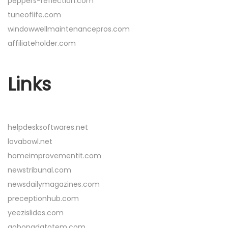
peppers-reflection.com
tuneoflife.com
windowwellmaintenancepros.com
affiliateholder.com
Links
helpdesksoftwares.net
lovabowl.net
homeimprovementit.com
newstribunal.com
newsdailymagazines.com
preceptionhub.com
yeezislides.com
aobongdatotem.com