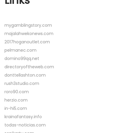
Links
mygamblingstory.com
majalahwekonews.com
2017hoganoutlet.com
pelmanec.com
domino99qq.net
directoryoftheweb.com
donttellashton.com
rush3studio.com
roro90.com
herzio.com
in-hi5.com
krainafantasy.info
todas-noticias.com