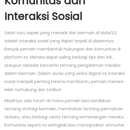
Komunitas dan
Interaksi Sosial
Salah satu aspek yang menarik dari bermain di IdolaQQ
adalah interaksi sosial yang dapat terjadi di dalamnya.
Banyak pemain membentuk hubungan dan komunitas di
platform ini. Mereka dapat saling berbagi tips dan trik,
ataupun sekadar bercerita tentang pengalaman mereka
dalam bermain. Dalam dunia yang serba digital ini, interaksi
sosial menjadi penting karena membantu pemain merasa
lebih terhubung dan terlibat.
Misalnya, ada forum di mana pemain bisa berdiskusi
tentang strategi bermain, membahas tentang permainan
terbaru, atau berbagi cerita tentang kemenangan mereka.
Komunitas seperti ini seringkali bisa menciptakan atmosfer