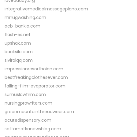
lovedaddy.org
integrativemedicalmassageplano.com
mrrugwashing.com
acb-bankia.com
flash-es.net
upshak.com
backsilo.com
siviralqq.com
impressionresorthoian.com
bestfreakingclothesever.com
falling-film-evaporator.com
sumuslawfirm.com
nursingprowriters.com
greenmountainthreadwear.com
acutedispensary.com
sattamatkanewsblog.com