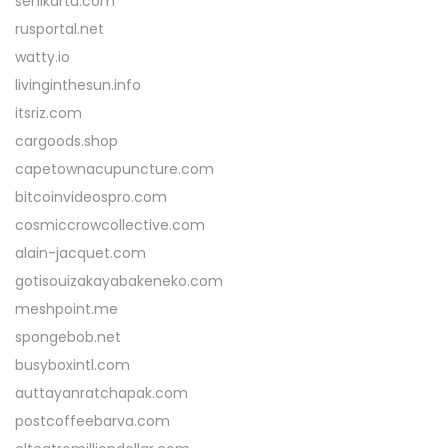
senikartu.com
rusportal.net
watty.io
livinginthesun.info
itsriz.com
cargoods.shop
capetownacupuncture.com
bitcoinvideospro.com
cosmiccrowcollective.com
alain-jacquet.com
gotisouizakayabakeneko.com
meshpoint.me
spongebob.net
busyboxintl.com
auttayanratchapak.com
postcoffeebarva.com