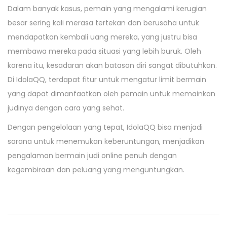
Dalam banyak kasus, pemain yang mengalami kerugian
besar sering kali merasa tertekan dan berusaha untuk
mendapatkan kembali uang mereka, yang justru bisa
membawa mereka pada situasi yang lebih buruk. Oleh
karena itu, kesadaran akan batasan diri sangat dibutuhkan.
Di IdolaQQ, terdapat fitur untuk mengatur limit bermain
yang dapat dimanfaatkan oleh pemain untuk memainkan
judinya dengan cara yang sehat.
Dengan pengelolaan yang tepat, IdolaQQ bisa menjadi
sarana untuk menemukan keberuntungan, menjadikan
pengalaman bermain judi online penuh dengan
kegembiraan dan peluang yang menguntungkan.
P
P
d
r
a
o
e
u