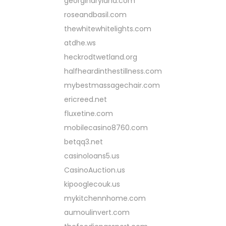
georginaryland.com
roseandbasil.com
thewhitewhitelights.com
atdhe.ws
heckrodtwetland.org
halfheardinthestillness.com
mybestmassagechair.com
ericreed.net
fluxetine.com
mobilecasino8760.com
betqq3.net
casinoloans5.us
CasinoAuction.us
kipooglecouk.us
mykitchennhome.com
aumoulinvert.com