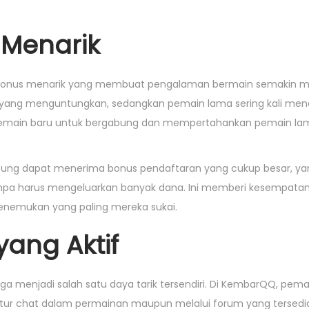
 Menarik
 bonus menarik yang membuat pengalaman bermain semakin 
 yang menguntungkan, sedangkan pemain lama sering kali me
k pemain baru untuk bergabung dan mempertahankan pemain la
bung dapat menerima bonus pendaftaran yang cukup besar, ya
npa harus mengeluarkan banyak dana. Ini memberi kesempatan
menemukan yang paling mereka sukai.
ang Aktif
uga menjadi salah satu daya tarik tersendiri. Di KembarQQ, pem
fitur chat dalam permainan maupun melalui forum yang tersedi