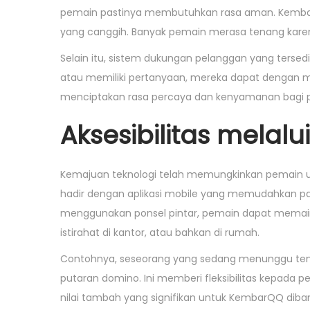
pemain pastinya membutuhkan rasa aman. KembarQ
yang canggih. Banyak pemain merasa tenang kare
Selain itu, sistem dukungan pelanggan yang ters
atau memiliki pertanyaan, mereka dapat dengan 
menciptakan rasa percaya dan kenyamanan bagi 
Aksesibilitas melalu
Kemajuan teknologi telah memungkinkan pemain u
hadir dengan aplikasi mobile yang memudahkan pa
menggunakan ponsel pintar, pemain dapat memaink
istirahat di kantor, atau bahkan di rumah.
Contohnya, seseorang yang sedang menunggu tem
putaran domino. Ini memberi fleksibilitas kepada p
nilai tambah yang signifikan untuk KembarQQ diba