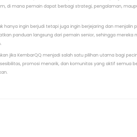
orm, di mana pemain dapat berbagi strategi, pengalaman, maup
ak hanya ingin berjudi tetapi juga ingin berjejaring dan menjalin
tkan panduan langsung dari pemain senior, sehingga mereka m
.
an jika KembarQQ menjadi salah satu pilihan utama bagi pecint
sibilitas, promosi menarik, dan komunitas yang aktif semua be
kan.