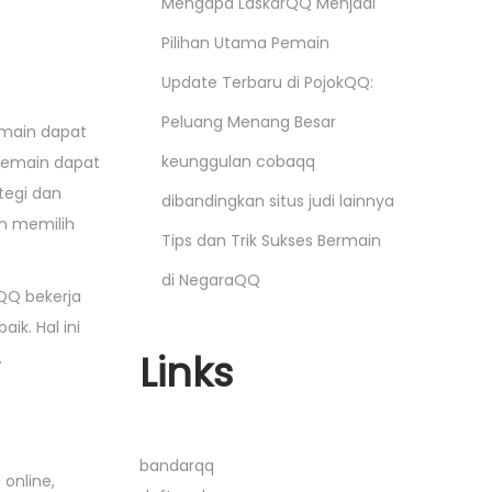
Mengapa LaskarQQ Menjadi
Pilihan Utama Pemain
Update Terbaru di PojokQQ:
Peluang Menang Besar
emain dapat
keunggulan cobaqq
 pemain dapat
tegi dan
dibandingkan situs judi lainnya
h memilih
Tips dan Trik Sukses Bermain
di NegaraQQ
rQQ bekerja
k. Hal ini
Links
.
bandarqq
online,