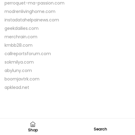
perroquet-ma-passion.com
modrenlivinghome.com
instadatahelpainews.com
geekdailies.com
merchrain.com
kmbb28.com
callreportsforum.com
sokmilya.com
abyluny.com
boomjavtrk.com
apklead.net
Copyright © 2026
Slot Online Gacor di Situs Judi dengan
Search
Shop