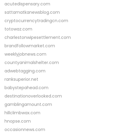
acutedispensary.com
sattamatkanewsblog.com
cryptocurrencytradingcn.com
totowaz.com
charlestonwipesettlement.com
brandfollowmarket.com
weeklyjobnews.com
countyanimalshelter.com
adwebtagging.com
ranksuperior.net
babystepahead.com
destinationoverlooked.com
gamblingamount.com
hillclimbwax.com
hnopse.com
occasionnews.com