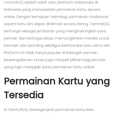
i
CentralQQ adalah salah satu platform terkemuka di
o
i
o
Indonesia yang menawarkan permainan kartu secara
n
n
n
online. Dengan kemajuan teknologi, permainan tradisional
seperti kartu kini dapat dinikmati secara daring. CentralQQ
berfungsi sebagai jembatan yang menghubungkan para
pemain dari berbagai lokasi, memungkinkan mereka untuk
bermain dan bersaing sekaligus berinteraksi satu sama lain.
Platform ini tidak hanya populer di kalangan pemain
berpengalaman tetapi juga menjadi pilihan bagi pemula
yang ingin menjajaki dunia permainan kartu online.
Permainan Kartu yang
Tersedia
Di CentralQQ, berbagai jenis permainan kartu bisa