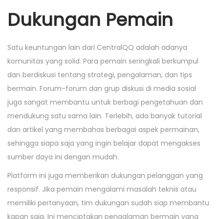
Dukungan Pemain
Satu keuntungan lain dari CentralQQ adalah adanya
komunitas yang solid. Para pemain seringkali berkumpul
dan berdiskusi tentang strategi, pengalaman, dan tips
bermain. Forum-forum dan grup diskusi di media sosial
juga sangat membantu untuk berbagi pengetahuan dan
mendukung satu sama lain. Terlebih, ada banyak tutorial
dan artikel yang membahas berbagai aspek permainan,
sehingga siapa saja yang ingin belajar dapat mengakses
sumber daya ini dengan mudah.
Platform ini juga memberikan dukungan pelanggan yang
responsif. Jika pemain mengalami masalah teknis atau
memiliki pertanyaan, tim dukungan sudah siap membantu
kapan saja. Ini menciptakan pengalaman bermain yang