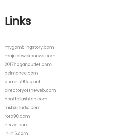
Links
mygamblingstory.com
majalahwekonews.com
2017hoganoutlet.com
pelmanec.com
domino99qq.net
directoryoftheweb.com
donttellashton.com
rush3studio.com
roro90.com
herzio.com
in-hi5.com