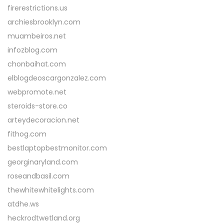
firerestrictions.us
archiesbrooklyn.com
muambeiros.net
infozblog.com
chonbaihat.com
elblogdeoscargonzalez.com
webpromote.net
steroids-store.co
arteydecoracion.net
fithog.com
bestlaptopbestmonitor.com
georginaryland.com
roseandbasil.com
thewhitewhitelights.com
atdhe.ws
heckrodtwetland.org