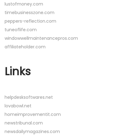
lustofmoney.com
timebusinesszone.com
peppers-reflection.com
tuneoflife.com
windowwellmaintenancepros.com
affiliateholder.com
Links
helpdesksoftwares.net
lovabowl.net
homeimprovementit.com
newstribunal.com
newsdailymagazines.com