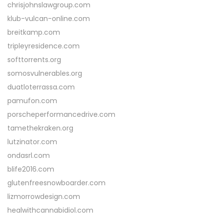
chrisjohnslawgroup.com
klub-vulcan-online.com
breitkamp.com
tripleyresidence.com
softtorrents.org
somosvulnerables.org
duatloterrassa.com
pamufon.com
porscheperformancedrive.com
tamethekraken.org
lutzinator.com
ondasrl.com
blife2016.com
glutenfreesnowboarder.com
lizmorrowdesign.com
healwithcannabidiol.com