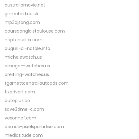
australiamovie.net
k
gizmobird.co.uk
t
mp3djsong.com
i
coursdanglaistoulouse.com
f
neptunuslex.com
q
auguri-di-natale.info
q
michelewatch.us
d
omega--watches.us
a
breitling-watches.us
l
tgarnettcentrallautoads.com
a
fixadvert.com
m
autopluz.co
B
save3time-c.com
e
vexonhcf.com
r
demos-pixelsparadise.com
m
mediatitude.com
a