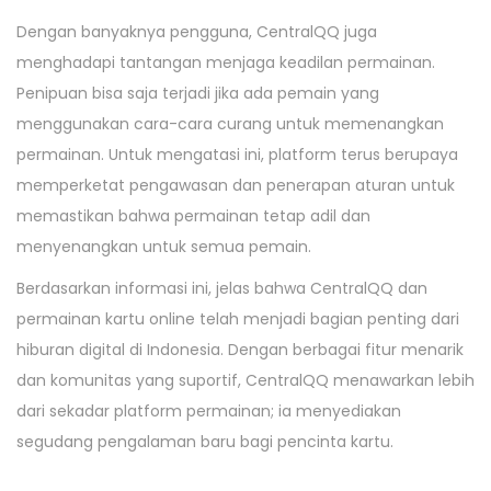
Dengan banyaknya pengguna, CentralQQ juga
menghadapi tantangan menjaga keadilan permainan.
Penipuan bisa saja terjadi jika ada pemain yang
menggunakan cara-cara curang untuk memenangkan
permainan. Untuk mengatasi ini, platform terus berupaya
memperketat pengawasan dan penerapan aturan untuk
memastikan bahwa permainan tetap adil dan
menyenangkan untuk semua pemain.
Berdasarkan informasi ini, jelas bahwa CentralQQ dan
permainan kartu online telah menjadi bagian penting dari
hiburan digital di Indonesia. Dengan berbagai fitur menarik
dan komunitas yang suportif, CentralQQ menawarkan lebih
dari sekadar platform permainan; ia menyediakan
segudang pengalaman baru bagi pencinta kartu.
P
b