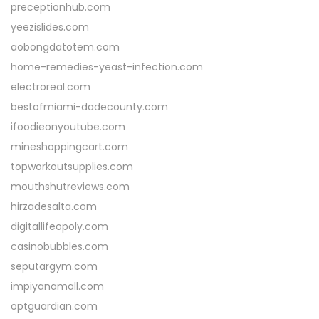
preceptionhub.com
yeezislides.com
aobongdatotem.com
home-remedies-yeast-infection.com
electroreal.com
bestofmiami-dadecounty.com
ifoodieonyoutube.com
mineshoppingcart.com
topworkoutsupplies.com
mouthshutreviews.com
hirzadesalta.com
digitallifeopoly.com
casinobubbles.com
seputargym.com
impiyanamall.com
optguardian.com