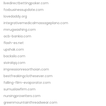
livedirectbettingpoker.com
foxbusinessupdate.com
lovedaddy.org
integrativemedicalmassageplano.com
mrrugwashing.com
acb-bankia.com
flash-es.net
upshak.com
backsilo.com
siviralqq.com
impressionresorthoian.com
bestfreakingclothesever.com
falling-film-evaporator.com
sumuslawfirm.com
nursingprowriters.com
greenmountainthreadwear.com