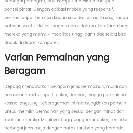
berbagai perangkat, baik komputer desktop maupun
ponsel pintar. Dengan aplikasi mobile yang responsif,
pemain dapat bermain kapan saja dan di mana saja, tanpa
batasan waktu. Hal ini sangat memudahkan, terutama bagi
mereka yang memiliki mobilitas tinggi dan tidak selalu bisa
duduk di depan komputer.
Varian Permainan yang
Beragam
Depoqq menawarkan beragam jenis permainan, mulai dari
permainan kartu seperti poker, domino, hingga permainan
kasino langsung. Keberagaman ini memungkinkan pemain
untuk memilih permainan yang sesuai dengan minat dan
keahlian mereka. Misalnya, bagi penggemar poker, tersedia
berbagai jenis meja dengan batas taruhan yang berbeda,