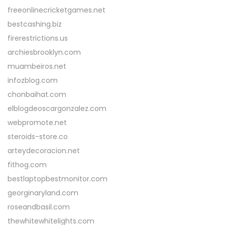
freeonlinecricketgames.net
bestcashing.biz
firerestrictions.us
archiesbrooklyn.com
muambeiros.net
infozblog.com
chonbaihat.com
elblogdeoscargonzalez.com
webpromote.net
steroids-store.co
arteydecoracion.net
fithog.com
bestlaptopbestmonitor.com
georginaryland.com
roseandbasil.com
thewhitewhitelights.com