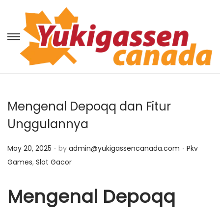
S
S
k
k
i
i
p
p
t
t
Mengenal Depoqq dan Fitur
o
o
Unggulannya
n
c
a
o
.
.
P
P
May 20, 2025
by
admin@yukigassencanada.com
Pkv
v
n
o
o
Games
,
Slot Gacor
i
t
s
s
g
e
t
t
Mengenal Depoqq
a
n
e
e
t
t
d
d