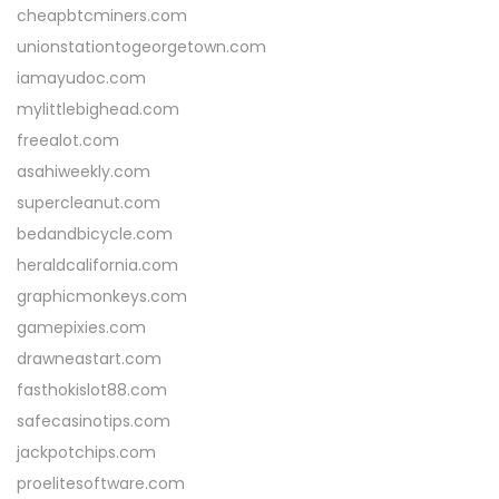
cheapbtcminers.com
unionstationtogeorgetown.com
iamayudoc.com
mylittlebighead.com
freealot.com
asahiweekly.com
supercleanut.com
bedandbicycle.com
heraldcalifornia.com
graphicmonkeys.com
gamepixies.com
drawneastart.com
fasthokislot88.com
safecasinotips.com
jackpotchips.com
proelitesoftware.com