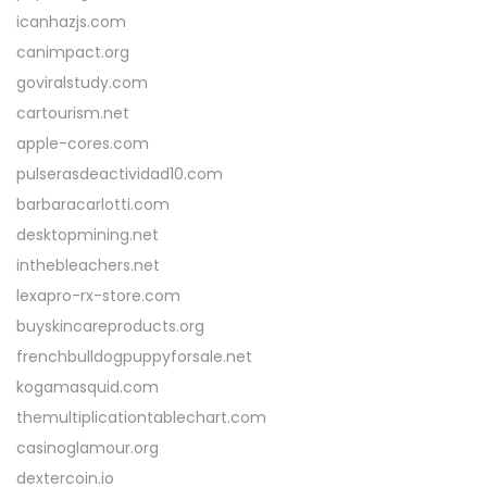
icanhazjs.com
canimpact.org
goviralstudy.com
cartourism.net
apple-cores.com
pulserasdeactividad10.com
barbaracarlotti.com
desktopmining.net
inthebleachers.net
lexapro-rx-store.com
buyskincareproducts.org
frenchbulldogpuppyforsale.net
kogamasquid.com
themultiplicationtablechart.com
casinoglamour.org
dextercoin.io