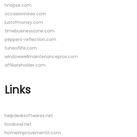
hnopse.com
occasionnews.com
lustofmoney.com
timebusinesszone.com
peppers-reflection.com
tuneoflife.com
windowwellmaintenancepros.com
affiliateholder.com
Links
helpdesksoftwares.net
lovabowl.net
homeimprovementit.com