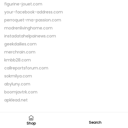
figurine-jouet.com
your-facebook-address.com
perroquet-ma-passion.com
modrenlivinghome.com
instadatahelpainews.com
geekdailies.com
merchrain.com
kmbb28.com
callreportsforum.com
sokmilya.com
abyluny.com
boomjavtrk.com
apklead.net
Search
Shop