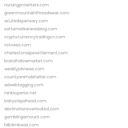
nursingprowriters.com
greenmountainthreadwear.com
acutedispensary.com
sattamatkanewsblog.com
cryptocurrencytradingcn.com
totowaz.com
charlestonwipesettlement.com
brandfollowmarket.com
weeklyjobnews.com
countyanimalshelter.com
adwebtagging.com
ranksuperior.net
babystepahead.com
destinationoverlooked.com
gamblingamount.com
hillclimbwax.com