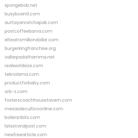
spongebob.net
busyboxintl.com
auttayanratchapak.com
postcoffeebarva.com
elteatromilliondollar.com
burgerkingfranchise.org
vallarpadathamma.net
realworldsize.com
teknolama.com
productforbaby.com
orb-z.com
fosterscoachhousetavern.com
mesasdecultivoonline.com
boilersnbits.com
latestviralpost.com
newfreearticle.com