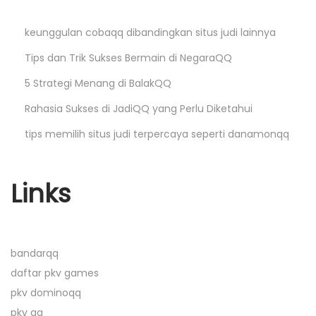
a
keunggulan cobaqq dibandingkan situs judi lainnya
n
O
Tips dan Trik Sukses Bermain di NegaraQQ
n
5 Strategi Menang di BalakQQ
l
Rahasia Sukses di JadiQQ yang Perlu Diketahui
i
tips memilih situs judi terpercaya seperti danamonqq
n
e
N
L
Links
e
o
x
g
t
i
bandarqq
p
n
daftar pkv games
o
A
pkv dominoqq
s
s
pkv qq
t
i