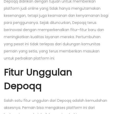
Depoqq didirikan dengan tujuan untuk memberikan
platform judi online yang tidak hanya mengutamakan
kesenangan, tetapi juga keamanan dan kenyamanan bagi
para penggunanya. Sejak diluncurkan, Depoqq terus
berinovasi dengan memperkenalkan fitur-fitur baru dan
meningkatkan kualitas layanan mereka. Pertumbuhan
yang pesat ini tidak terlepas dari dukungan komunitas
pemain yang setia, yang terus memberikan masukan
untuk perbaikan platform ini.
Fitur Unggulan
Depoqq
Salah satu fitur unggulan dari Depoqq adalah kemudahan
aksesnya. Pemain bisa mengakses platform ini dari