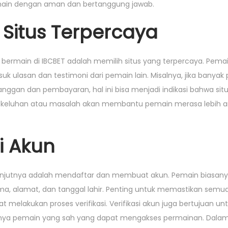
in dengan aman dan bertanggung jawab.
 Situs Terpercaya
 bermain di IBCBET adalah memilih situs yang terpercaya. Pema
suk ulasan dan testimoni dari pemain lain. Misalnya, jika banya
ggan dan pembayaran, hal ini bisa menjadi indikasi bahwa situ
yak keluhan atau masalah akan membantu pemain merasa lebih 
i Akun
lanjutnya adalah mendaftar dan membuat akun. Pemain biasan
nama, alamat, dan tanggal lahir. Penting untuk memastikan semu
at melakukan proses verifikasi. Verifikasi akun juga bertujuan un
nya pemain yang sah yang dapat mengakses permainan. Dala