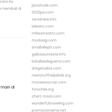
ara ini,
jazzatude.com
n kembali di
0022pa.com
zeroshare.info
bilesinc.com
milaretreatnz.com
modaagi.com
smallvilleph.com
galiciasuroeste.info
batallasdeguerra.com
dregstudios.com
neatstuffhelpskids.org
moraessoccer.com
rmain di
forochile.org
chart-track.com
wonderfultraveling.com
promocioname.net