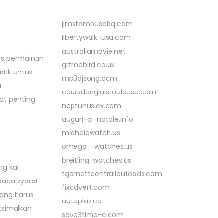
jimsfamousbbq.com
libertywalk-usa.com
australiamovie.net
nis permainan
gizmobird.co.uk
stik untuk
mp3djsong.com
a
coursdanglaistoulouse.com
at penting
neptunuslex.com
auguri-di-natale.info
michelewatch.us
omega--watches.us
breitling-watches.us
g kali
tgarnettcentrallautoads.com
baca syarat
fixadvert.com
yang harus
autopluz.co
simalkan
save3time-c.com