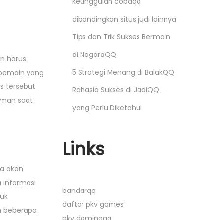
keunggulan cobaqq
dibandingkan situs judi lainnya
Tips dan Trik Sukses Bermain
di NegaraQQ
in harus
5 Strategi Menang di BalakQQ
k pemain yang
s tersebut
Rahasia Sukses di JadiQQ
aman saat
yang Perlu Diketahui
Links
ya akan
a informasi
bandarqq
tuk
daftar pkv games
m beberapa
pkv dominoqq