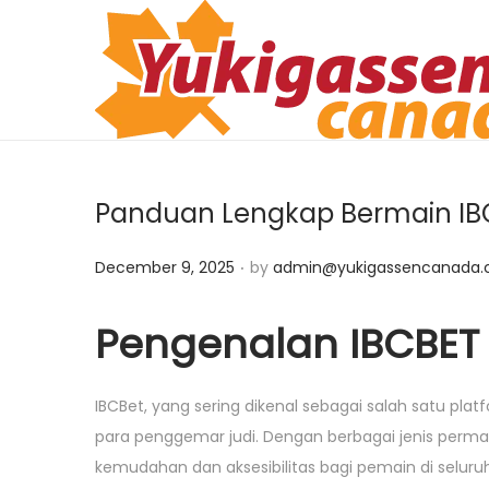
S
S
k
k
i
i
p
p
t
t
Panduan Lengkap Bermain I
o
o
.
P
n
c
December 9, 2025
by
admin@yukigassencanada
o
a
o
s
Pengenalan IBCBET
v
n
t
i
t
e
g
e
IBCBet, yang sering dikenal sebagai salah satu pl
d
a
n
para penggemar judi. Dengan berbagai jenis permai
o
t
t
kemudahan dan aksesibilitas bagi pemain di seluruh
n
i