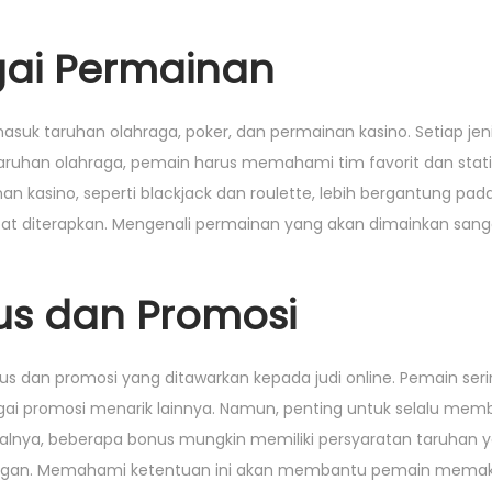
ai Permainan
asuk taruhan olahraga, poker, dan permainan kasino. Setiap je
taruhan olahraga, pemain harus memahami tim favorit dan stati
an kasino, seperti blackjack dan roulette, lebih bergantung pad
pat diterapkan. Mengenali permainan yang akan dimainkan sang
s dan Promosi
us dan promosi yang ditawarkan kepada judi online. Pemain serin
gai promosi menarik lainnya. Namun, penting untuk selalu mem
alnya, beberapa bonus mungkin memiliki persyaratan taruhan 
ngan. Memahami ketentuan ini akan membantu pemain memak