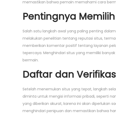
memastikan bahwa pemain memahami cara berma
o
Pentingnya Memilih
n
Salah satu langkah awal yang paling penting dalam
melakukan penelitian tentang reputasi situs, terma
memberikan komentar positif tentang layanan pelan
tepercaya. Menghindari situs yang memiliki ban
bermain.
Daftar dan Verifikas
Setelah menemukan situs yang tepat, langkah se
diminta untuk mengisi informasi pribadi, seperti 
yang diberikan akurat, karena ini akan diperlukan sa
menghindari penipuan dan memastikan bahwa ha