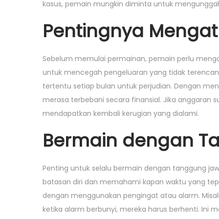
kasus, pemain mungkin diminta untuk mengunggah do
Pentingnya Mengat
Sebelum memulai permainan, pemain perlu mengatur
untuk mencegah pengeluaran yang tidak terencan
tertentu setiap bulan untuk perjudian. Dengan m
merasa terbebani secara finansial. Jika anggaran 
mendapatkan kembali kerugian yang dialami.
Bermain dengan T
Penting untuk selalu bermain dengan tanggung jaw
batasan diri dan memahami kapan waktu yang tepa
dengan menggunakan pengingat atau alarm. Misal
ketika alarm berbunyi, mereka harus berhenti. Ini