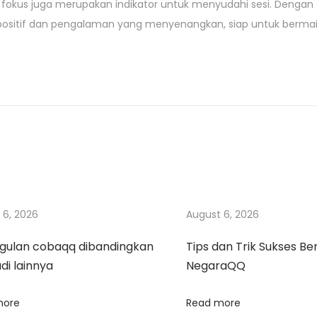
okus juga merupakan indikator untuk menyudahi sesi. Dengan c
ositif dan pengalaman yang menyenangkan, siap untuk bermai
 6, 2026
August 6, 2026
gulan cobaqq dibandingkan
Tips dan Trik Sukses Be
udi lainnya
NegaraQQ
more
Read more