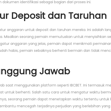
kumen identifikasi sebagai bagian dari proses ini.
ur Deposit dan Taruhan
 anggaran untuk deposit dan taruhan mereka. Ini adalah lang
a. Misalkan seorang pemain memutuskan untuk menyisihkan s
engatur anggaran yang jelas, pemain dapat menikmati permaina
sudah habis, pemain sebaiknya berhenti bermain dan tidak menc
anggung Jawab
ab saat menggunakan platform seperti IBCBET. Ini termasuk m
t untuk berhenti. Salah satu cara untuk mengatur waktu berm
nya, seorang pemain dapat menetapkan waktu tertentu untuk
 membantu mencegah terjadinya perjudian yang berlebihan yang 