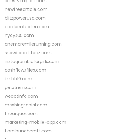
latestviralpost.com
newfreearticle.com
blitzpowerusa.com
gardenofeaten.com
hycys05.com
onemoremilerunning.com
snowboardsteez.com
instagrambioforgirls.com
cashflowxfiles.com
kmbb10.com
getxtrem.com
weactinfo.com
meshingsocial.com
thearguer.com
marketing-mobile-app.com
floralpunchcraft.com