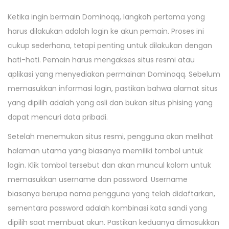
Ketika ingin bermain Dominoqq, langkah pertama yang
harus dilakukan adalah login ke akun pemain. Proses ini
cukup sederhana, tetapi penting untuk dilakukan dengan
hati-hati. Pemain harus mengakses situs resmi atau
aplikasi yang menyediakan permainan Dominoqq. Sebelum
memasukkan informasi login, pastikan bahwa alamat situs
yang dipilih adalah yang asli dan bukan situs phising yang
dapat mencuri data pribadi.
Setelah menemukan situs resmi, pengguna akan melihat
halaman utama yang biasanya memiliki tombol untuk
login. Klik tombol tersebut dan akan muncul kolom untuk
memasukkan username dan password. Username
biasanya berupa nama pengguna yang telah didaftarkan,
sementara password adalah kombinasi kata sandi yang
dipilih saat membuat akun. Pastikan keduanya dimasukkan