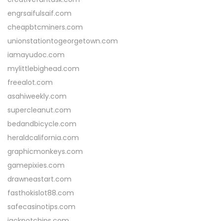
engrsaifulsaif.com
cheapbtcminers.com
unionstationtogeorgetown.com
iamayudoc.com
mylittlebighead.com
freealot.com
asahiweekly.com
supercleanut.com
bedandbicycle.com
heraldcalifornia.com
graphicmonkeys.com
gamepixies.com
drawneastart.com
fasthokislot88.com
safecasinotips.com
jackpotchips.com