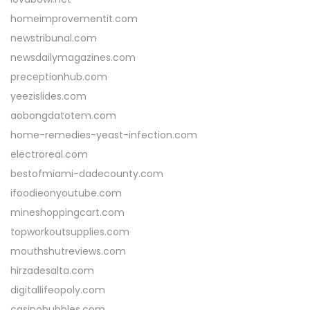
homeimprovementit.com
newstribunal.com
newsdailymagazines.com
preceptionhub.com
yeezislides.com
aobongdatotem.com
home-remedies-yeast-infection.com
electroreal.com
bestofmiami-dadecounty.com
ifoodieonyoutube.com
mineshoppingcart.com
topworkoutsupplies.com
mouthshutreviews.com
hirzadesalta.com
digitallifeopoly.com
casinobubbles.com