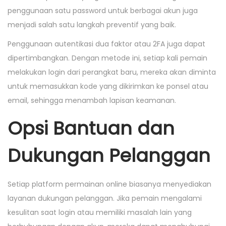
penggunaan satu password untuk berbagai akun juga
menjadi salah satu langkah preventif yang baik.
Penggunaan autentikasi dua faktor atau 2FA juga dapat
dipertimbangkan. Dengan metode ini, setiap kali pemain
melakukan login dari perangkat baru, mereka akan diminta
untuk memasukkan kode yang dikirimkan ke ponsel atau
email, sehingga menambah lapisan keamanan.
Opsi Bantuan dan
Dukungan Pelanggan
Setiap platform permainan online biasanya menyediakan
layanan dukungan pelanggan. Jika pemain mengalami
kesulitan saat login atau memiliki masalah lain yang