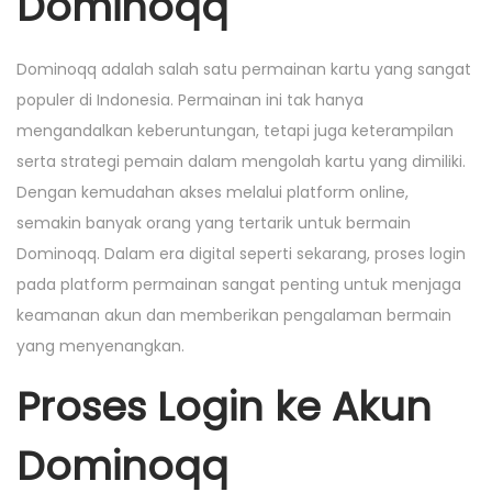
Dominoqq
i
o
i
o
n
n
n
Dominoqq adalah salah satu permainan kartu yang sangat
populer di Indonesia. Permainan ini tak hanya
mengandalkan keberuntungan, tetapi juga keterampilan
serta strategi pemain dalam mengolah kartu yang dimiliki.
Dengan kemudahan akses melalui platform online,
semakin banyak orang yang tertarik untuk bermain
Dominoqq. Dalam era digital seperti sekarang, proses login
pada platform permainan sangat penting untuk menjaga
keamanan akun dan memberikan pengalaman bermain
yang menyenangkan.
Proses Login ke Akun
Dominoqq