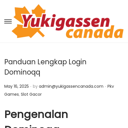
S
S
k
k
i
i
p
p
t
t
Panduan Lengkap Login
o
o
Dominoqq
n
c
a
o
.
.
P
P
May 16, 2025
by
admin@yukigassencanada.com
Pkv
v
n
o
o
Games
,
Slot Gacor
i
t
s
s
g
e
t
t
Pengenalan
a
n
e
e
t
t
d
d