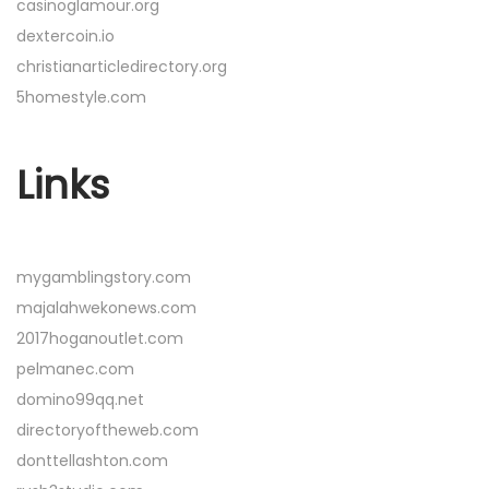
casinoglamour.org
dextercoin.io
christianarticledirectory.org
5homestyle.com
Links
mygamblingstory.com
majalahwekonews.com
2017hoganoutlet.com
pelmanec.com
domino99qq.net
directoryoftheweb.com
donttellashton.com