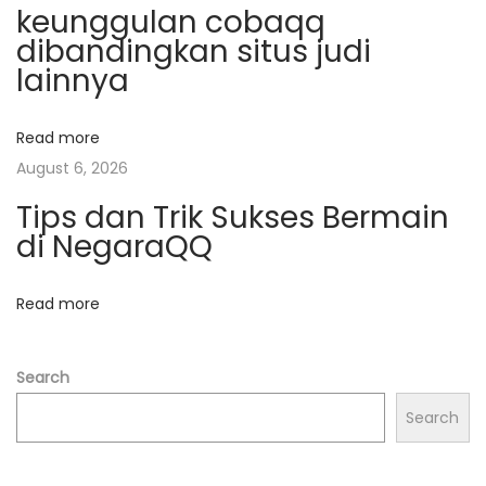
i
m
keunggulan cobaqq
dibandingkan situs judi
i
g
lainnya
n
o
a
q
Read more
q
t
August 6, 2026
:
Tips dan Trik Sukses Bermain
P
i
di NegaraQQ
l
o
a
Read more
t
n
f
o
Search
r
Search
m
G