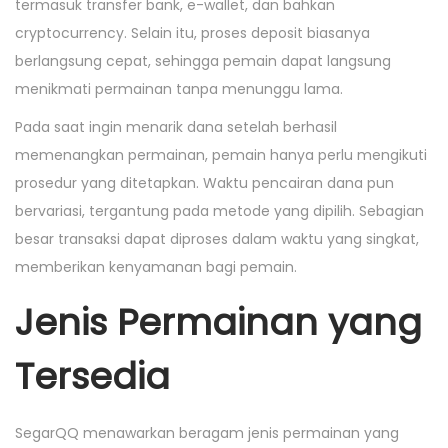
termasuk transfer bank, e-wallet, dan bahkan
cryptocurrency. Selain itu, proses deposit biasanya
berlangsung cepat, sehingga pemain dapat langsung
menikmati permainan tanpa menunggu lama.
Pada saat ingin menarik dana setelah berhasil
memenangkan permainan, pemain hanya perlu mengikuti
prosedur yang ditetapkan. Waktu pencairan dana pun
bervariasi, tergantung pada metode yang dipilih. Sebagian
besar transaksi dapat diproses dalam waktu yang singkat,
memberikan kenyamanan bagi pemain.
Jenis Permainan yang
Tersedia
SegarQQ menawarkan beragam jenis permainan yang