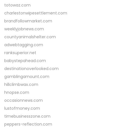
totowaz.com
charlestonwipesettlement.com
brandfollowmarket.com
weeklyjobnews.com
countyanimalshelter.com
adwebtagging.com
ranksuperior.net
babystepahead.com
destinationoverlooked.com
gamblingamount.com
hillclimbwax.com
hnopse.com
occasionnews.com
lustofmoney.com
timebusinesszone.com
peppers-reflection.com