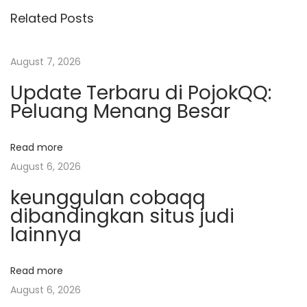
s
Related Posts
o
q
t
u
:
s
M
August 7, 2026
n
p
e
Update Terbaru di PojokQQ:
o
n
a
Peluang Menang Besar
s
g
t
g
v
Read more
:
a
August 6, 2026
l
i
i
keunggulan cobaqq
dibandingkan situs judi
A
g
lainnya
r
t
a
i
Read more
d
t
August 6, 2026
a