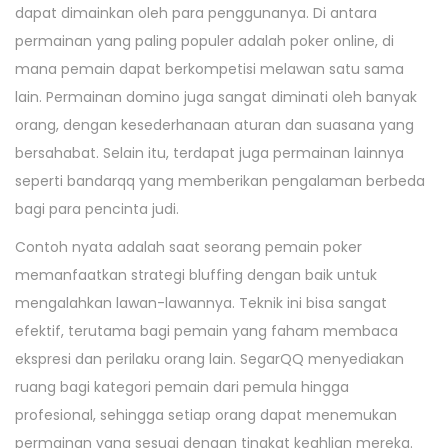
dapat dimainkan oleh para penggunanya. Di antara
permainan yang paling populer adalah poker online, di
mana pemain dapat berkompetisi melawan satu sama
lain. Permainan domino juga sangat diminati oleh banyak
orang, dengan kesederhanaan aturan dan suasana yang
bersahabat. Selain itu, terdapat juga permainan lainnya
seperti bandarqq yang memberikan pengalaman berbeda
bagi para pencinta judi.
Contoh nyata adalah saat seorang pemain poker
memanfaatkan strategi bluffing dengan baik untuk
mengalahkan lawan-lawannya. Teknik ini bisa sangat
efektif, terutama bagi pemain yang faham membaca
ekspresi dan perilaku orang lain. SegarQQ menyediakan
ruang bagi kategori pemain dari pemula hingga
profesional, sehingga setiap orang dapat menemukan
permainan yang sesuai dengan tingkat keahlian mereka.