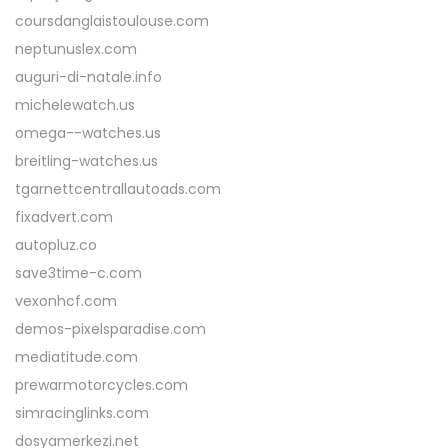
coursdanglaistoulouse.com
neptunuslex.com
auguri-di-natale.info
michelewatch.us
omega--watches.us
breitling-watches.us
tgarnettcentrallautoads.com
fixadvert.com
autopluz.co
save3time-c.com
vexonhcf.com
demos-pixelsparadise.com
mediatitude.com
prewarmotorcycles.com
simracinglinks.com
dosyamerkezi.net