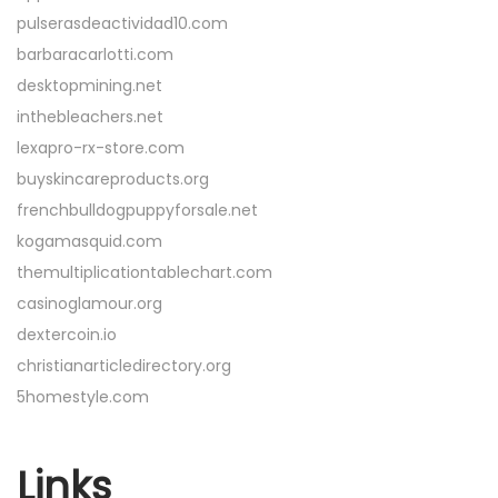
pulserasdeactividad10.com
barbaracarlotti.com
desktopmining.net
inthebleachers.net
lexapro-rx-store.com
buyskincareproducts.org
frenchbulldogpuppyforsale.net
kogamasquid.com
themultiplicationtablechart.com
casinoglamour.org
dextercoin.io
christianarticledirectory.org
5homestyle.com
Links