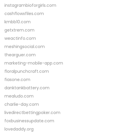
instagrambioforgirls.com
cashflowxfiles.com
kmbb10.com
getxtrem.com
weactinfo.com
meshingsocial.com
thearguer.com
marketing-mobile-app.com
floralpunchcraft.com
fiasone.com
danktankbattery.com
mealudo.com
charlie-day.com
livedirectbettingpoker.com
foxbusinessupdate.com
lovedaddy.org