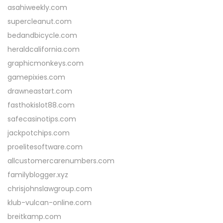
asahiweekly.com
supercleanut.com
bedandbicycle.com
heraldcalifornia.com
graphicmonkeys.com
gamepixies.com
drawneastart.com
fasthokislot88.com
safecasinotips.com
jackpotchips.com
proelitesoftware.com
allcustomercarenumbers.com
familyblogger.xyz
chrisjohnslawgroup.com
klub-vulcan-online.com
breitkamp.com