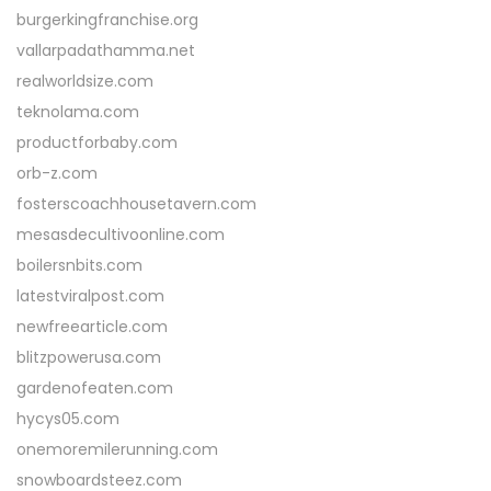
burgerkingfranchise.org
vallarpadathamma.net
realworldsize.com
teknolama.com
productforbaby.com
orb-z.com
fosterscoachhousetavern.com
mesasdecultivoonline.com
boilersnbits.com
latestviralpost.com
newfreearticle.com
blitzpowerusa.com
gardenofeaten.com
hycys05.com
onemoremilerunning.com
snowboardsteez.com