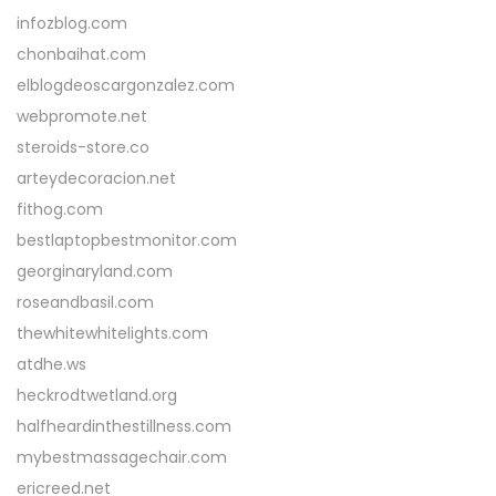
infozblog.com
chonbaihat.com
elblogdeoscargonzalez.com
webpromote.net
steroids-store.co
arteydecoracion.net
fithog.com
bestlaptopbestmonitor.com
georginaryland.com
roseandbasil.com
thewhitewhitelights.com
atdhe.ws
heckrodtwetland.org
halfheardinthestillness.com
mybestmassagechair.com
ericreed.net