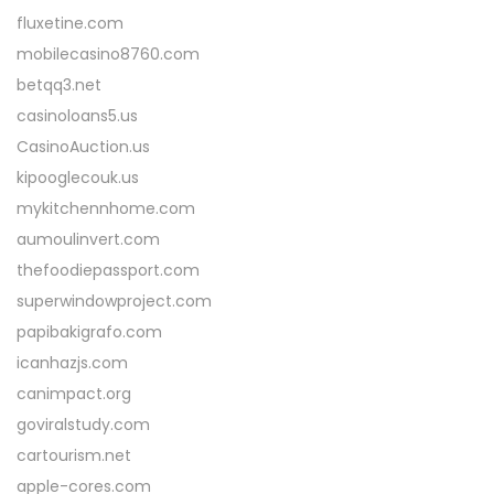
fluxetine.com
mobilecasino8760.com
betqq3.net
casinoloans5.us
CasinoAuction.us
kipooglecouk.us
mykitchennhome.com
aumoulinvert.com
thefoodiepassport.com
superwindowproject.com
papibakigrafo.com
icanhazjs.com
canimpact.org
goviralstudy.com
cartourism.net
apple-cores.com