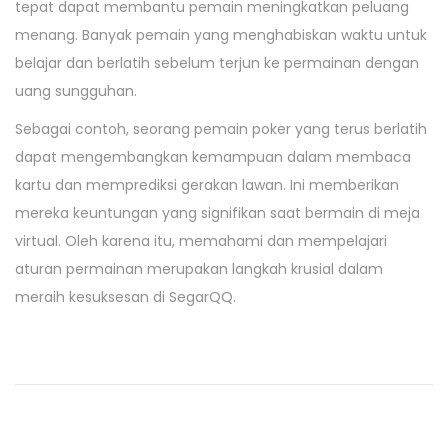
tepat dapat membantu pemain meningkatkan peluang
menang. Banyak pemain yang menghabiskan waktu untuk
belajar dan berlatih sebelum terjun ke permainan dengan
uang sungguhan.
Sebagai contoh, seorang pemain poker yang terus berlatih
dapat mengembangkan kemampuan dalam membaca
kartu dan memprediksi gerakan lawan. Ini memberikan
mereka keuntungan yang signifikan saat bermain di meja
virtual. Oleh karena itu, memahami dan mempelajari
aturan permainan merupakan langkah krusial dalam
meraih kesuksesan di SegarQQ.
P
P
M
r
a
o
e
t
v
a
i
q