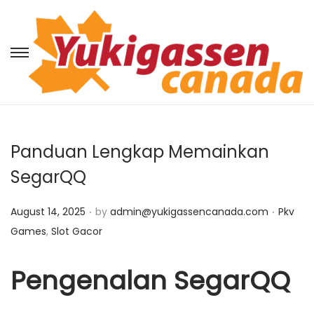
S
S
k
k
i
i
p
p
t
t
Panduan Lengkap Memainkan
o
o
SegarQQ
n
c
a
o
.
.
P
P
August 14, 2025
by
admin@yukigassencanada.com
Pkv
v
n
o
o
Games
,
Slot Gacor
i
t
s
s
g
e
t
t
Pengenalan SegarQQ
a
n
e
e
t
t
d
d