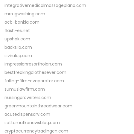
integrativemedicalmassageplano.com
mrrugwashing.com
acb-bankia.com
flash-es.net
upshak.com
backsilo.com
siviralqq.com
impressionresorthoian.com
bestfreakingclothesever.com
falling-film-evaporator.com
sumuslawfirm.com
nursingprowriters.com
greenmountainthreadwear.com
acutedispensary.com
sattamatkanewsblog.com
cryptocurrencytradingcn.com