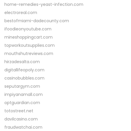
home-remedies-yeast-infection.com
electroreal.com
bestofmiami-dadecounty.com
ifoodieonyoutube.com
mineshoppingcart.com
topworkoutsupplies.com
mouthshutreviews.com
hirzadesalta.com
digitallifeopoly.com
casinobubbles.com
seputargym.com
impiyanamall.com
optguardian.com
totostreet.net
davilcasino.com
fraudwatchai.com