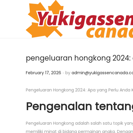
S
S
k
k
i
i
p
p
t
t
pengeluaran hongkong 2024: 
o
o
.
P
n
c
February 17, 2026
by
admin@yukigassencanada.
o
a
o
s
v
n
Pengeluaran Hongkong 2024: Apa yang Perlu Anda 
t
i
t
Pengenalan tentan
e
g
e
d
a
n
o
t
t
Pengeluaran Hongkong adalah salah satu topik yan
n
i
memiliki minat di bidang permainan angka. Dengan 