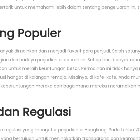
tarik untuk memahami lebih dalam tentang pengeluaran ini, 
ng Populer
anyak dimainkan dan menjadi favorit para penjudi. Salah satun
n dari budaya perjudian di daerah ini. Setiap hari, banyak ora
apan untuk meraih keuntungan besar. Permainan ini tidak hanya
skusi hangat di kalangan remaja. Misalnya, di kafe-kafe, Anda mu
a keberuntungan mereka dan bagaimana mereka meramalkan h
dan Regulasi
 regulasi yang mengatur perjudian di Hongkong. Pada tahun 20
u yang bertujuan untuk meningkatkan transparansi dan keama