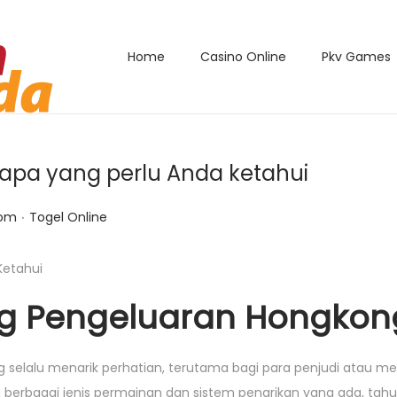
Home
Casino Online
Pkv Games
apa yang perlu Anda ketahui
.
P
com
Togel Online
o
s
Ketahui
t
g Pengeluaran Hongkon
e
d
i
g selalu menarik perhatian, terutama bagi para penjudi atau m
n
berbagai jenis permainan dan sistem penarikan yang ada, tahu