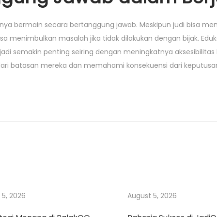
ngnya bermain secara bertanggung jawab. Meskipun judi bisa me
sa menimbulkan masalah jika tidak dilakukan dengan bijak. Eduk
jadi semakin penting seiring dengan meningkatnya aksesibilitas
adari batasan mereka dan memahami konsekuensi dari keputus
 5, 2026
August 5, 2026