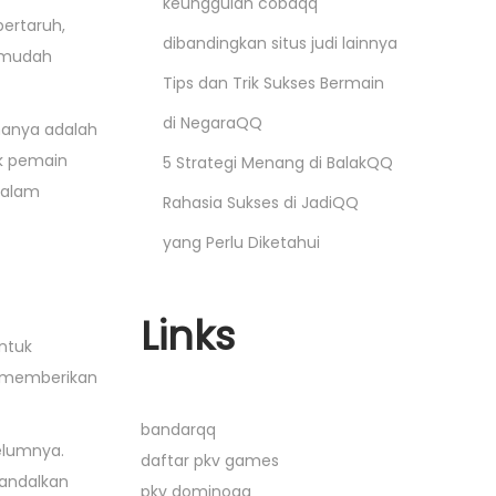
keunggulan cobaqq
ertaruh,
dibandingkan situs judi lainnya
 mudah
Tips dan Trik Sukses Bermain
di NegaraQQ
amanya adalah
ak pemain
5 Strategi Menang di BalakQQ
dalam
Rahasia Sukses di JadiQQ
yang Perlu Diketahui
Links
ntuk
a memberikan
bandarqq
elumnya.
daftar pkv games
andalkan
pkv dominoqq