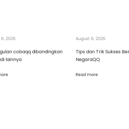
 6, 2026
August 6, 2026
gulan cobaqq dibandingkan
Tips dan Trik Sukses Be
udi lainnya
NegaraQQ
more
Read more