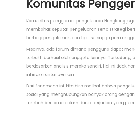
Komunitas Pengge
Komunitas penggemar pengeluaran Hongkong juga 
membahas seputar pengeluaran serta strategi berm
berbagi pengalaman dan tips, sehingga para anggot
Misalnya, ada forum dimana pengguna dapat meng
terbukti berhasil oleh anggota lainnya. Terkadang,
berdasarkan analisis mereka sendiri. Hal ini tida
interaksi antar pemain.
Dari fenomena ini, kita bisa melihat bahwa pengel
sosial yang menghubungkan banyak orang dengan 
tumbuh bersama dalam dunia perjudian yang penuh
P
P
S
r
h
o
e
i