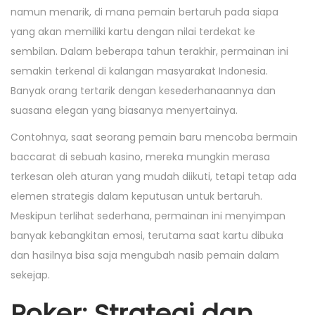
namun menarik, di mana pemain bertaruh pada siapa
yang akan memiliki kartu dengan nilai terdekat ke
sembilan. Dalam beberapa tahun terakhir, permainan ini
semakin terkenal di kalangan masyarakat Indonesia.
Banyak orang tertarik dengan kesederhanaannya dan
suasana elegan yang biasanya menyertainya.
Contohnya, saat seorang pemain baru mencoba bermain
baccarat di sebuah kasino, mereka mungkin merasa
terkesan oleh aturan yang mudah diikuti, tetapi tetap ada
elemen strategis dalam keputusan untuk bertaruh.
Meskipun terlihat sederhana, permainan ini menyimpan
banyak kebangkitan emosi, terutama saat kartu dibuka
dan hasilnya bisa saja mengubah nasib pemain dalam
sekejap.
Poker: Strategi dan