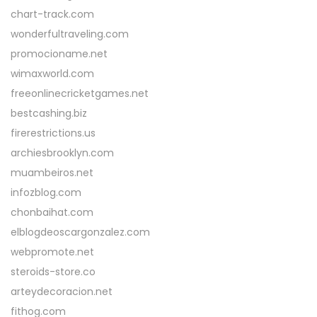
chart-track.com
wonderfultraveling.com
promocioname.net
wimaxworld.com
freeonlinecricketgames.net
bestcashing.biz
firerestrictions.us
archiesbrooklyn.com
muambeiros.net
infozblog.com
chonbaihat.com
elblogdeoscargonzalez.com
webpromote.net
steroids-store.co
arteydecoracion.net
fithog.com