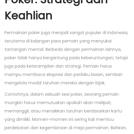
Keahlian
Permainan poker juga menjadi sangat populer di Indonesia,
terutama di kalangan para pemain yang menyukai
tantangan mental. Berbeda dengan permainan lainnya,
poker tidak hanya bergantung pada keberuntungan, tetapi
juga pada keterampilan dan strategi. Pemain harus
mampu membaca ekspresi dan perilaku lawan, sembari
mengelola modal taruhan mereka dengan bijak.
Contohnya, dalam sebuah sesi poker, seorang pemain
mungkin harus memutuskan apakah akan melipat,
memanggil, atau menaikkan taruhan berdasarkan kartu
yang dimiliki. Momen-momen ini sering kali memicu
perdebatan dan kegembiraan di meja permainan. Bahkan,