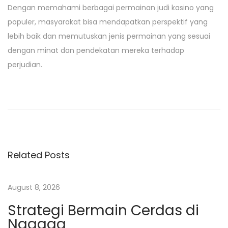
Dengan memahami berbagai permainan judi kasino yang
populer, masyarakat bisa mendapatkan perspektif yang
lebih baik dan memutuskan jenis permainan yang sesuai
dengan minat dan pendekatan mereka terhadap
perjudian.
P
P
B
r
a
o
e
c
v
c
s
i
a
Related Posts
o
r
t
u
a
s
t
August 8, 2026
n
p
L
Strategi Bermain Cerdas di
o
a
a
Nagaqq
s
n