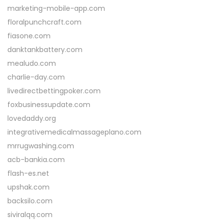
marketing-mobile-app.com
floralpunchcraft.com
fiasone.com
danktankbattery.com
mealudo.com
charlie-day.com
livedirectbettingpoker.com
foxbusinessupdate.com
lovedaddy.org
integrativemedicalmassageplano.com
mrrugwashing.com
acb-bankia.com
flash-es.net
upshak.com
backsilo.com
siviralqq.com