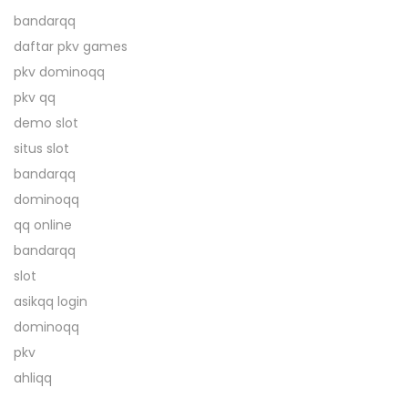
bandarqq
l
daftar pkv games
N
M
pkv dominoqq
e
e
pkv qq
x
n
demo slot
t
g
situs slot
p
e
bandarqq
o
n
dominoqq
s
a
qq online
t
l
bandarqq
:
L
slot
i
asikqq login
v
dominoqq
e
pkv
K
ahliqq
a
s