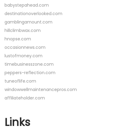
babystepahead.com
destinationoverlooked.com
gamblingamount.com
hillclimbwax.com
hnopse.com
occasionnews.com
lustofmoney.com
timebusinesszone.com
peppers-reflection.com
tuneoflife.com
windowwellmaintenancepros.com
affiliateholder.com
Links