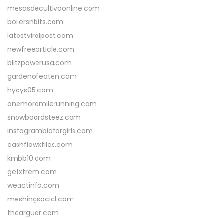
mesasdecultivoonline.com
boilersnbits.com
latestviralpost.com
newfreearticle.com
blitzpowerusa.com
gardenofeaten.com
hycys05.com
onemoremilerunning.com
snowboardsteez.com
instagrambioforgirls.com
cashflowxfiles.com
kmbb10.com
getxtrem.com
weactinfo.com
meshingsocial.com
thearguer.com