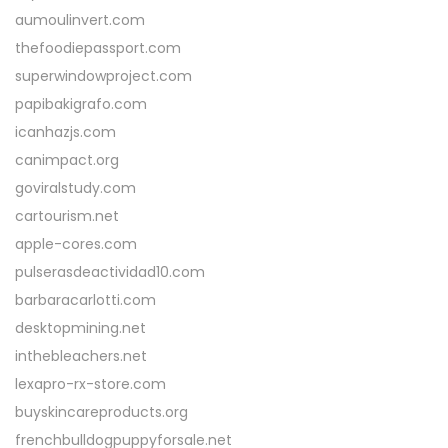
aumoulinvert.com
thefoodiepassport.com
superwindowproject.com
papibakigrafo.com
icanhazjs.com
canimpact.org
goviralstudy.com
cartourism.net
apple-cores.com
pulserasdeactividad10.com
barbaracarlotti.com
desktopmining.net
inthebleachers.net
lexapro-rx-store.com
buyskincareproducts.org
frenchbulldogpuppyforsale.net