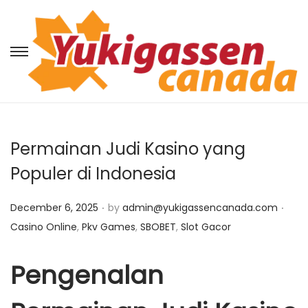
S
S
k
k
i
i
p
p
t
t
Permainan Judi Kasino yang
o
o
Populer di Indonesia
n
c
a
o
.
.
P
P
December 6, 2025
by
admin@yukigassencanada.com
v
n
o
o
Casino Online
,
Pkv Games
,
SBOBET
,
Slot Gacor
i
t
s
s
g
e
t
t
Pengenalan
a
n
e
e
t
t
d
d