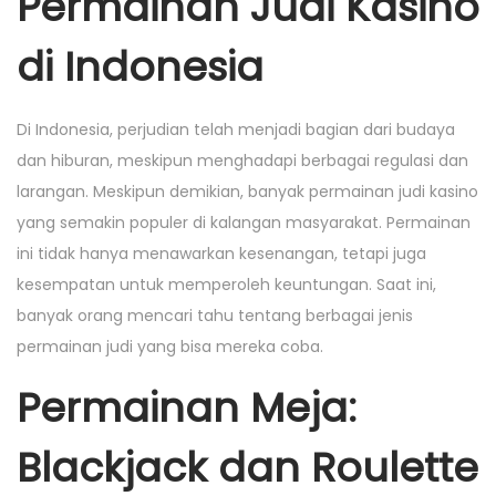
Permainan Judi Kasino
i
o
i
o
di Indonesia
n
n
n
Di Indonesia, perjudian telah menjadi bagian dari budaya
dan hiburan, meskipun menghadapi berbagai regulasi dan
larangan. Meskipun demikian, banyak permainan judi kasino
yang semakin populer di kalangan masyarakat. Permainan
ini tidak hanya menawarkan kesenangan, tetapi juga
kesempatan untuk memperoleh keuntungan. Saat ini,
banyak orang mencari tahu tentang berbagai jenis
permainan judi yang bisa mereka coba.
Permainan Meja:
Blackjack dan Roulette