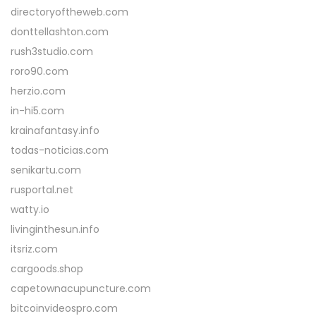
directoryoftheweb.com
donttellashton.com
rush3studio.com
roro90.com
herzio.com
in-hi5.com
krainafantasy.info
todas-noticias.com
senikartu.com
rusportal.net
watty.io
livinginthesun.info
itsriz.com
cargoods.shop
capetownacupuncture.com
bitcoinvideospro.com