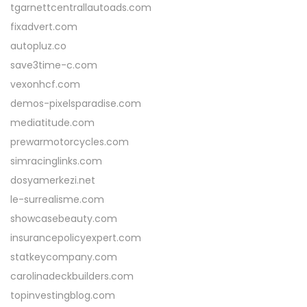
tgarnettcentrallautoads.com
fixadvert.com
autopluz.co
save3time-c.com
vexonhcf.com
demos-pixelsparadise.com
mediatitude.com
prewarmotorcycles.com
simracinglinks.com
dosyamerkezi.net
le-surrealisme.com
showcasebeauty.com
insurancepolicyexpert.com
statkeycompany.com
carolinadeckbuilders.com
topinvestingblog.com