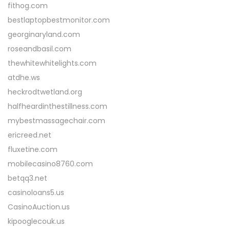
fithog.com
bestlaptopbestmonitor.com
georginaryland.com
roseandbasil.com
thewhitewhitelights.com
atdhe.ws
heckrodtwetland.org
halfheardinthestillness.com
mybestmassagechair.com
ericreed.net
fluxetine.com
mobilecasino8760.com
betqq3.net
casinoloans5.us
CasinoAuction.us
kipooglecouk.us