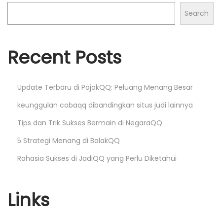
i
Search
n
G
a
Recent Posts
m
e
Update Terbaru di PojokQQ: Peluang Menang Besar
O
n
keunggulan cobaqq dibandingkan situs judi lainnya
l
Tips dan Trik Sukses Bermain di NegaraQQ
i
5 Strategi Menang di BalakQQ
n
Rahasia Sukses di JadiQQ yang Perlu Diketahui
e
N
L
e
u
Links
x
d
t
o