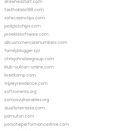
drawneastart.com
fasthokislot88.com
safecasinotips.com
jackpotchips.com
proelitesoftware.com
allcustomercarenumbers.com
familyblogger.xyz
chrisjohnslawgroup.com
klub-vulcan-online.com
breitkamp.com
tripleyresidence.com
softtorrents.org
somosvulnerables.org
duatloterrassa.com
pamufon.com
porscheperformancedrive.com