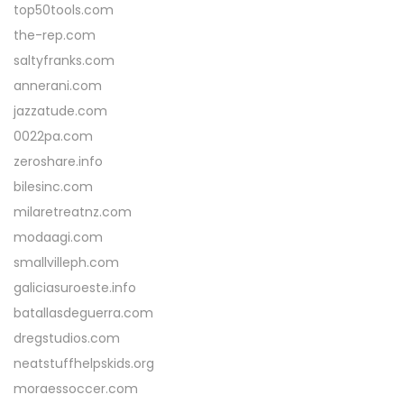
top50tools.com
the-rep.com
saltyfranks.com
annerani.com
jazzatude.com
0022pa.com
zeroshare.info
bilesinc.com
milaretreatnz.com
modaagi.com
smallvilleph.com
galiciasuroeste.info
batallasdeguerra.com
dregstudios.com
neatstuffhelpskids.org
moraessoccer.com