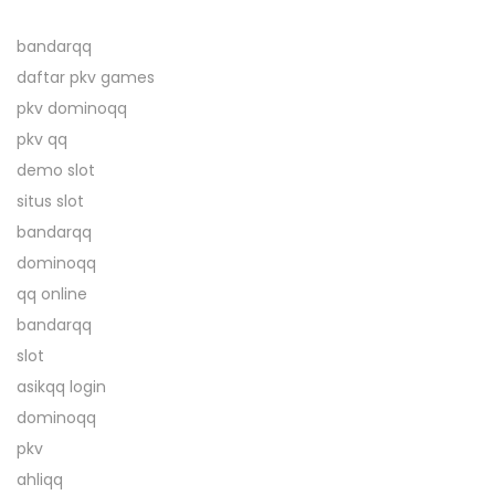
p
q
bandarqq
o
q
daftar pkv games
s
:
pkv dominoqq
t
P
pkv qq
:
e
demo slot
r
situs slot
m
bandarqq
a
dominoqq
i
qq online
n
bandarqq
a
slot
n
asikqq login
S
dominoqq
e
pkv
r
ahliqq
u