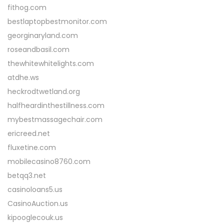
fithog.com
bestlaptopbestmonitor.com
georginaryland.com
roseandbasil.com
thewhitewhitelights.com
atdhe.ws
heckrodtwetland.org
halfheardinthestillness.com
mybestmassagechair.com
ericreed.net
fluxetine.com
mobilecasino8760.com
betqq3.net
casinoloans5.us
CasinoAuction.us
kipooglecouk.us