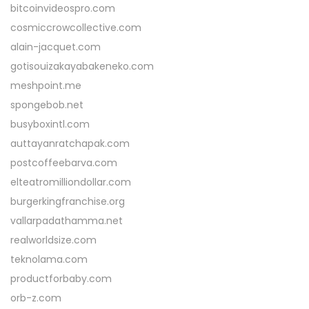
bitcoinvideospro.com
cosmiccrowcollective.com
alain-jacquet.com
gotisouizakayabakeneko.com
meshpoint.me
spongebob.net
busyboxintl.com
auttayanratchapak.com
postcoffeebarva.com
elteatromilliondollar.com
burgerkingfranchise.org
vallarpadathamma.net
realworldsize.com
teknolama.com
productforbaby.com
orb-z.com