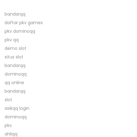
o
bandarqq
n
daftar pkv games
l
pkv dominoqq
i
pkv qq
n
demo slot
e
situs slot
N
L
bandarqq
e
a
dominoqq
x
s
qq online
t
k
bandarqq
p
a
slot
o
r
asikqq login
s
Q
dominoqq
t
Q
pkv
:
:
ahliqq
P