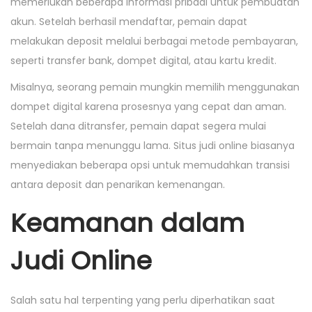
memerlukan beberapa informasi pribadi untuk pembuatan
akun. Setelah berhasil mendaftar, pemain dapat
melakukan deposit melalui berbagai metode pembayaran,
seperti transfer bank, dompet digital, atau kartu kredit.
Misalnya, seorang pemain mungkin memilih menggunakan
dompet digital karena prosesnya yang cepat dan aman.
Setelah dana ditransfer, pemain dapat segera mulai
bermain tanpa menunggu lama. Situs judi online biasanya
menyediakan beberapa opsi untuk memudahkan transisi
antara deposit dan penarikan kemenangan.
Keamanan dalam
Judi Online
Salah satu hal terpenting yang perlu diperhatikan saat