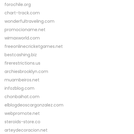
forochile.org
chart-track.com
wonderfultraveling.com
promocioname.net
wimaxworld.com
freeonlinecricketgames.net
bestcashing.biz
firerestrictions.us
archiesbrooklyn.com
muambeiros.net
infozblog.com
chonbaihat.com
elblogdeoscargonzalez.com
webpromote.net
steroids-store.co
arteydecoracion.net