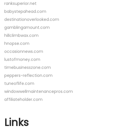
ranksuperior.net
babystepahead.com
destinationoverlooked.com
gamblingamount.com
hillclimbwax.com
hnopse.com
occasionnews.com
lustofmoney.com
timebusinesszone.com
peppers-reflection.com
tuneoflife.com
windowwellmaintenancepros.com
affiliateholder.com
Links