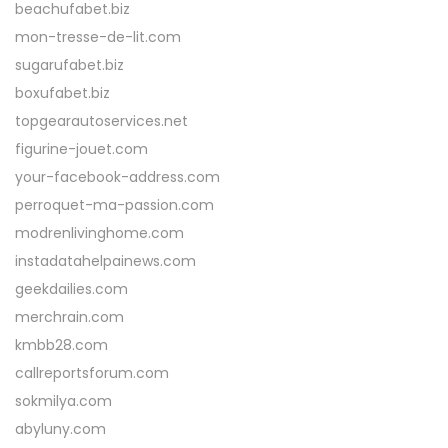
beachufabet.biz
mon-tresse-de-lit.com
sugarufabet.biz
boxufabet.biz
topgearautoservices.net
figurine-jouet.com
your-facebook-address.com
perroquet-ma-passion.com
modrenlivinghome.com
instadatahelpainews.com
geekdailies.com
merchrain.com
kmbb28.com
callreportsforum.com
sokmilya.com
abyluny.com