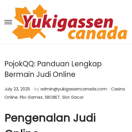
S
S
k
k
i
i
p
p
t
t
PojokQQ: Panduan Lengkap
o
o
Bermain Judi Online
n
c
a
o
.
.
P
P
July 23, 2025
by
admin@yukigassencanada.com
Casino
v
n
o
o
Online
,
Pkv Games
,
SBOBET
,
Slot Gacor
i
t
s
s
g
e
t
t
Pengenalan Judi
a
n
e
e
t
t
d
d