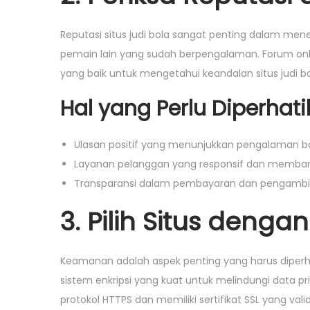
Reputasi situs judi bola sangat penting dalam men
pemain lain yang sudah berpengalaman. Forum onlin
yang baik untuk mengetahui keandalan situs judi bo
Hal yang Perlu Diperhati
Ulasan positif yang menunjukkan pengalaman bai
Layanan pelanggan yang responsif dan memban
Transparansi dalam pembayaran dan pengambi
3. Pilih Situs den
Keamanan adalah aspek penting yang harus diperha
sistem enkripsi yang kuat untuk melindungi data pr
protokol HTTPS dan memiliki sertifikat SSL yang valid