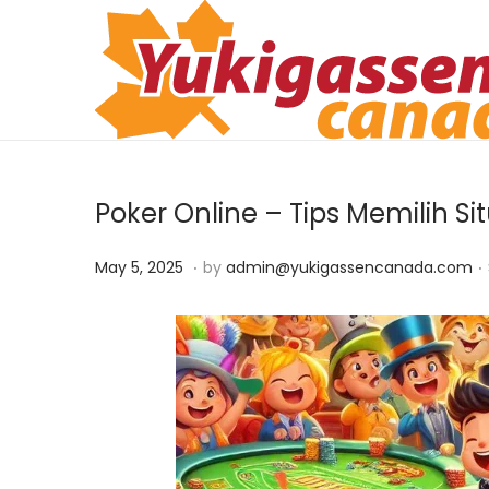
S
S
k
k
i
i
p
p
t
t
Poker Online – Tips Memilih S
o
o
.
.
P
M
n
c
May 5, 2025
by
admin@yukigassencanada.com
o
a
a
o
s
y
v
n
t
5
i
t
e
,
g
e
d
2
a
n
o
0
t
t
n
2
i