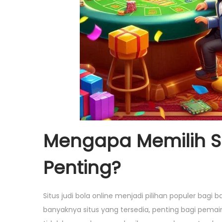
5
o
n
Mengapa Memilih Si
Penting?
Situs judi bola online menjadi pilihan populer bag
banyaknya situs yang tersedia, penting bagi pemai