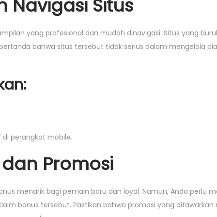
 Navigasi Situs
tampilan yang profesional dan mudah dinavigasi. Situs yang bur
 pertanda bahwa situs tersebut tidak serius dalam mengelola pl
kan:
di perangkat mobile.
s dan Promosi
n bonus menarik bagi pemain baru dan loyal. Namun, Anda perlu
aim bonus tersebut. Pastikan bahwa promosi yang ditawarkan re