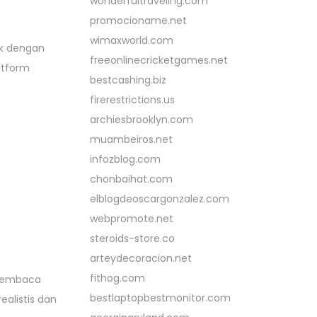
wonderfultraveling.com
promocioname.net
wimaxworld.com
uk dengan
freeonlinecricketgames.net
atform
bestcashing.biz
firerestrictions.us
archiesbrooklyn.com
muambeiros.net
infozblog.com
chonbaihat.com
elblogdeoscargonzalez.com
webpromote.net
steroids-store.co
arteydecoracion.net
fithog.com
 membaca
bestlaptopbestmonitor.com
alistis dan