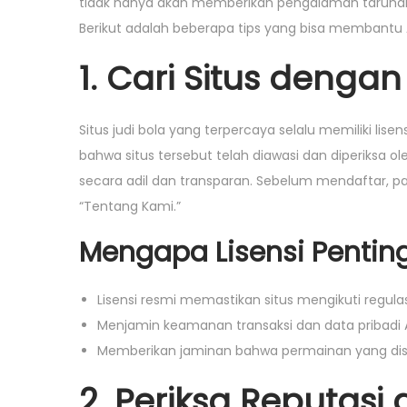
tidak hanya akan memberikan pengalaman taruhan 
Berikut adalah beberapa tips yang bisa membantu 
1. Cari Situs dengan
Situs judi bola yang terpercaya selalu memiliki lis
bahwa situs tersebut telah diawasi dan diperiksa
secara adil dan transparan. Sebelum mendaftar, pa
“Tentang Kami.”
Mengapa Lisensi Pentin
Lisensi resmi memastikan situs mengikuti regulas
Menjamin keamanan transaksi dan data pribadi 
Memberikan jaminan bahwa permainan yang dise
2. Periksa Reputas