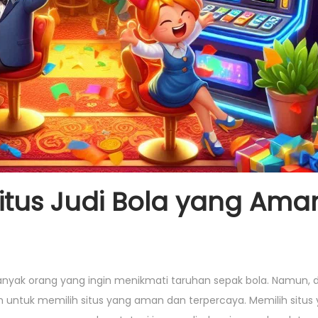
tus Judi Bola yang Aman
i banyak orang yang ingin menikmati taruhan sepak bola. Namun,
n untuk memilih situs yang aman dan terpercaya. Memilih situs