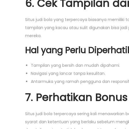
6. Cek Tampilan dan
Situs judi bola yang terpercaya biasanya memiliki 
tampilan yang kacau atau sulit digunakan bisa jadi
mereka.
Hal yang Perlu Diperhati
Tampilan yang bersih dan mudah dipahami.
Navigasi yang lancar tanpa kesulitan.
Antarmuka yang ramah pengguna dan responsif 
7. Perhatikan Bonu
Situs judi bola terpercaya sering kali menawarka
syarat dan ketentuan yang berlaku sebelum mengkl