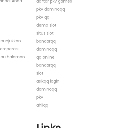
ibadi Anda.
daftar pkv games
pkv dominoqq
pkv qq
demo slot
situs slot
menunjukkan
bandarqq
eroperasi
dominoqq
 atau halaman
qq online
bandarqq
slot
asikqq login
dominoqq
pkv
ahliqq