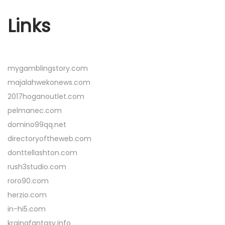
Links
mygamblingstory.com
majalahwekonews.com
2017hoganoutlet.com
pelmanec.com
domino99qq.net
directoryoftheweb.com
donttellashton.com
rush3studio.com
roro90.com
herzio.com
in-hi5.com
krainafantasy.info