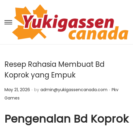
S
S
k
k
i
i
p
p
t
t
Resep Rahasia Membuat Bd
o
o
Koprok yang Empuk
n
c
a
o
.
.
P
P
May 21, 2026
by
admin@yukigassencanada.com
Pkv
v
n
o
o
Games
i
t
s
s
g
e
t
t
Pengenalan Bd Koprok
a
n
e
e
t
t
d
d