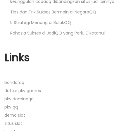
N
T
keunggulan cobaqq dibandingkan situs judi lainnya
e
i
Tips dan Trik Sukses Bermain di NegaraQQ
x
p
5 Strategi Menang di BalakQQ
t
s
Rahasia Sukses di JadiQQ yang Perlu Diketahui
p
M
o
e
s
m
Links
t
e
:
n
a
bandarqq
n
daftar pkv games
g
pkv dominoqq
k
pkv qq
a
demo slot
n
situs slot
P