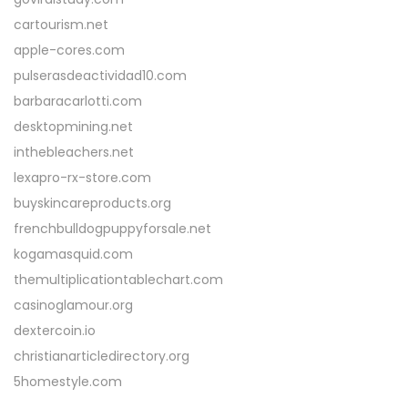
cartourism.net
apple-cores.com
pulserasdeactividad10.com
barbaracarlotti.com
desktopmining.net
inthebleachers.net
lexapro-rx-store.com
buyskincareproducts.org
frenchbulldogpuppyforsale.net
kogamasquid.com
themultiplicationtablechart.com
casinoglamour.org
dextercoin.io
christianarticledirectory.org
5homestyle.com