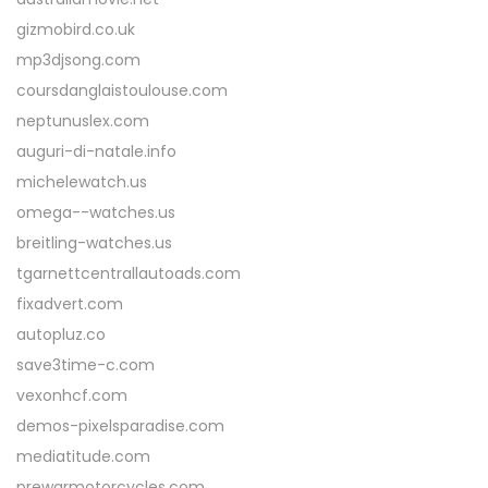
gizmobird.co.uk
mp3djsong.com
coursdanglaistoulouse.com
neptunuslex.com
auguri-di-natale.info
michelewatch.us
omega--watches.us
breitling-watches.us
tgarnettcentrallautoads.com
fixadvert.com
autopluz.co
save3time-c.com
vexonhcf.com
demos-pixelsparadise.com
mediatitude.com
prewarmotorcycles.com