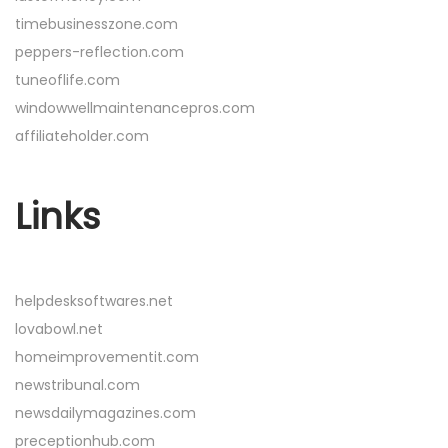
timebusinesszone.com
peppers-reflection.com
tuneoflife.com
windowwellmaintenancepros.com
affiliateholder.com
Links
helpdesksoftwares.net
lovabowl.net
homeimprovementit.com
newstribunal.com
newsdailymagazines.com
preceptionhub.com