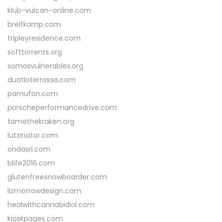
klub-vulcan-online.com
breitkamp.com
tripleyresidence.com
softtorrents.org
somosvulnerables.org
duatloterrassa.com
pamufon.com
porscheperformancedrive.com
tamethekraken.org
lutzinator.com
ondasrl.com
blife2016.com
glutenfreesnowboarder.com
lizmorrowdesign.com
healwithcannabidiol.com
kioskpages.com