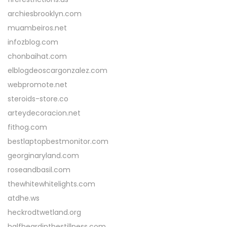
archiesbrooklyn.com
muambeiros.net
infozblog.com
chonbaihat.com
elblogdeoscargonzalez.com
webpromote.net
steroids-store.co
arteydecoracion.net
fithog.com
bestlaptopbestmonitor.com
georginaryland.com
roseandbasil.com
thewhitewhitelights.com
atdhe.ws
heckrodtwetland.org
halfheardinthestillness.com