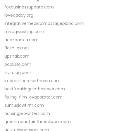
foxbusinessupdate.com
lovedaddy.org
integrativemedicalmassageplano.com
mrrugwashing.com
acb-bankia.com
flash-es.net
upshak.com
backsilo.com
siviralqq.com
impressionresorthoian.com
bestfreakingclothesever.com
falling-film-evaporator.com
sumuslawfirm.com
nursingprowriters.com
greenmountainthreadwear.com
acutedispensary.com