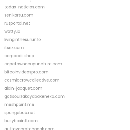
todas-noticias.com
senikartu.com
rusportal.net
watty.io
livinginthesun.info
itsriz.com
cargoods.shop
capetownacupuncture.com
bitcoinvideospro.com
cosmiccrowcollective.com
alain-jacquet.com
gotisouizakayabakeneko.com
meshpoint.me
spongebob.net
busyboxintl.com
auttayanratchapak.com