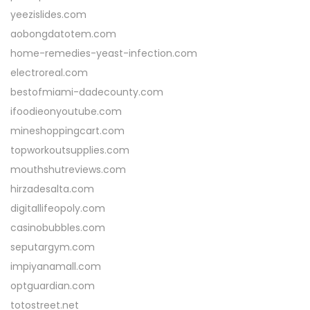
yeezislides.com
aobongdatotem.com
home-remedies-yeast-infection.com
electroreal.com
bestofmiami-dadecounty.com
ifoodieonyoutube.com
mineshoppingcart.com
topworkoutsupplies.com
mouthshutreviews.com
hirzadesalta.com
digitallifeopoly.com
casinobubbles.com
seputargym.com
impiyanamall.com
optguardian.com
totostreet.net