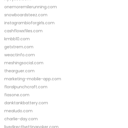
onemoremilerunning.com
snowboardsteez.com
instagrambioforgirls.com
cashflowxfiles.com
kmbb10.com
getxtrem.com
weactinfo.com
meshingsocial.com
thearguer.com
marketing-mobile-app.com
floralpunchcraft.com
fiasone.com
danktankbattery.com
mealudo.com
charlie-day.com
livedirectbettingpoker.com