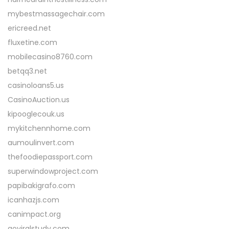
mybestmassagechair.com
ericreed.net
fluxetine.com
mobilecasino8760.com
betqq3.net
casinoloans5.us
CasinoAuction.us
kipooglecouk.us
mykitchennhome.com
aumoulinvert.com
thefoodiepassport.com
superwindowproject.com
papibakigrafo.com
icanhazjs.com
canimpact.org
goviralstudy.com