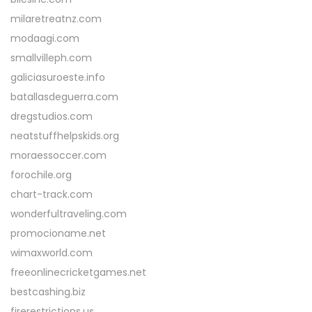
milaretreatnz.com
modaagi.com
smallvilleph.com
galiciasuroeste.info
batallasdeguerra.com
dregstudios.com
neatstuffhelpskids.org
moraessoccer.com
forochile.org
chart-track.com
wonderfultraveling.com
promocioname.net
wimaxworld.com
freeonlinecricketgames.net
bestcashing.biz
firerestrictions.us