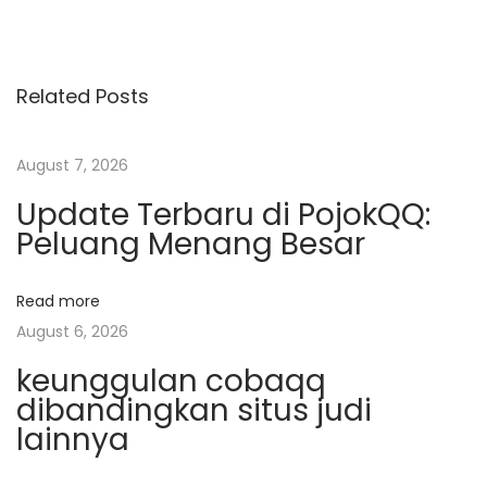
o
e
r
v
a
s
i
M
Related Posts
o
e
t
u
m
s
i
August 7, 2026
n
p
l
Update Terbaru di PojokQQ:
o
i
a
Peluang Menang Besar
s
h
t
S
v
Read more
:
i
August 6, 2026
t
i
u
keunggulan cobaqq
dibandingkan situs judi
s
g
lainnya
B
a
a