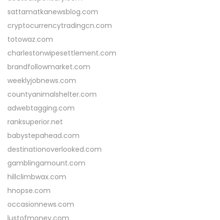
sattamatkanewsblog.com
cryptocurrencytradingcn.com
totowaz.com
charlestonwipesettlement.com
brandfollowmarket.com
weeklyjobnews.com
countyanimalshelter.com
adwebtagging.com
ranksuperior.net
babystepahead.com
destinationoverlooked.com
gamblingamount.com
hillclimbwax.com
hnopse.com
occasionnews.com
lustofmoney.com