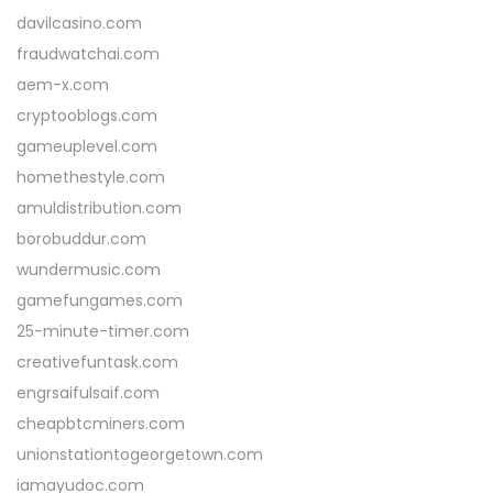
davilcasino.com
fraudwatchai.com
aem-x.com
cryptooblogs.com
gameuplevel.com
homethestyle.com
amuldistribution.com
borobuddur.com
wundermusic.com
gamefungames.com
25-minute-timer.com
creativefuntask.com
engrsaifulsaif.com
cheapbtcminers.com
unionstationtogeorgetown.com
iamayudoc.com