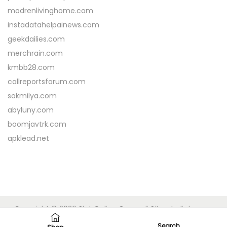
modrenlivinghome.com
instadatahelpainews.com
geekdailies.com
merchrain.com
kmbb28.com
callreportsforum.com
sokmilya.com
abyluny.com
boomjavtrk.com
apklead.net
Copyright © 2026
Slot Online Gacor di Situs Judi dengan
Fitur Deposit Pulsa DANA
| Powered by
Woostify
Search