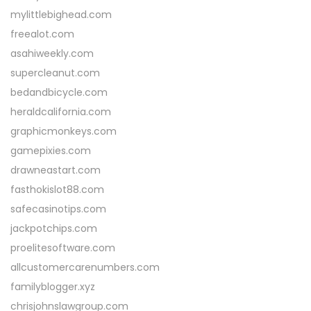
mylittlebighead.com
freealot.com
asahiweekly.com
supercleanut.com
bedandbicycle.com
heraldcalifornia.com
graphicmonkeys.com
gamepixies.com
drawneastart.com
fasthokislot88.com
safecasinotips.com
jackpotchips.com
proelitesoftware.com
allcustomercarenumbers.com
familyblogger.xyz
chrisjohnslawgroup.com