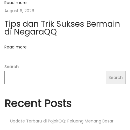
n
Read more
d
t
August 6, 2026
a
Tips dan Trik Sukses Bermain
r
i
di NegaraQQ
Q
o
Q
Read more
T
n
e
r
Search
p
Search
e
r
c
Recent Posts
a
y
Update Terbaru di PojokQQ: Peluang Menang Besar
a