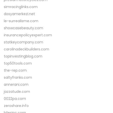
simracinglinks.com
dosyamerkezi.net
le-surrealisme.com
showcasebeauty.com
insurancepolicyexpert.com
statkeycompany.com
carolinadeckbuilders.com
topinvestingblog.com
top50tools.com
the-rep.com
saltyfranks.com
annerani.com
jazzatude.com
0022pa.com
zeroshare.info
bilesinc.com