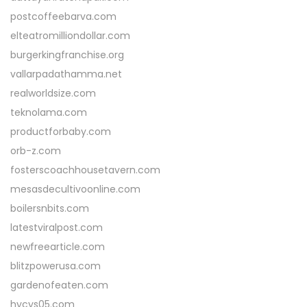
postcoffeebarva.com
elteatromilliondollar.com
burgerkingfranchise.org
vallarpadathamma.net
realworldsize.com
teknolama.com
productforbaby.com
orb-z.com
fosterscoachhousetavern.com
mesasdecultivoonline.com
boilersnbits.com
latestviralpost.com
newfreearticle.com
blitzpowerusa.com
gardenofeaten.com
hycys05.com