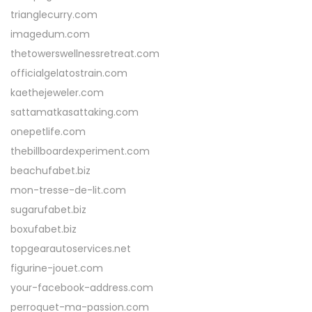
trianglecurry.com
imagedum.com
thetowerswellnessretreat.com
officialgelatostrain.com
kaethejeweler.com
sattamatkasattaking.com
onepetlife.com
thebillboardexperiment.com
beachufabet.biz
mon-tresse-de-lit.com
sugarufabet.biz
boxufabet.biz
topgearautoservices.net
figurine-jouet.com
your-facebook-address.com
perroquet-ma-passion.com