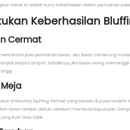
n teknik ini adalah kunci keberhasilan dalam permainan poke
ukan Keberhasilan Bluff
n Cermat
lah memahami pola permainan lawan. Jika lawan cenderung mu
 menjadi senjata ampuh. Sebaliknya, jika lawan sering memanggil
tinggi.
 Meja
an efektivitas bluffing. Pemain yang berada di posisi terakhir 
dakan lawan terlebih dahulu sebelum membuat keputusan. Denga
yang kuat atau tidak.