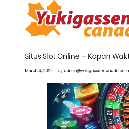
S
S
k
k
i
i
p
p
t
t
Situs Slot Online – Kapan Wak
o
o
.
P
M
n
c
March 3, 2025
by
admin@yukigassencanada.com
o
a
a
o
s
r
v
n
t
c
i
t
e
h
g
e
d
3
a
n
o
,
t
t
n
2
i