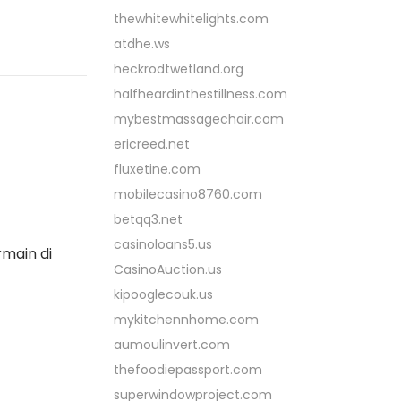
thewhitewhitelights.com
atdhe.ws
heckrodtwetland.org
halfheardinthestillness.com
mybestmassagechair.com
ericreed.net
fluxetine.com
mobilecasino8760.com
betqq3.net
casinoloans5.us
rmain di
CasinoAuction.us
kipooglecouk.us
mykitchennhome.com
aumoulinvert.com
thefoodiepassport.com
superwindowproject.com