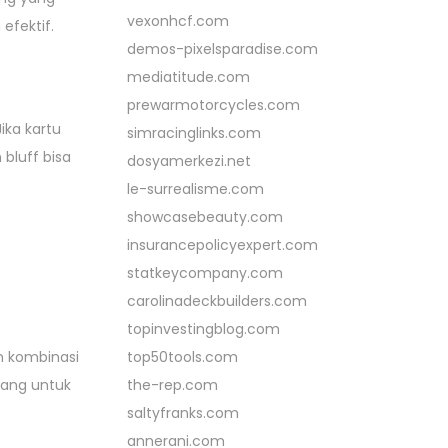
vexonhcf.com
efektif.
demos-pixelsparadise.com
mediatitude.com
prewarmotorcycles.com
ika kartu
simracinglinks.com
bluff bisa
dosyamerkezi.net
le-surrealisme.com
showcasebeauty.com
insurancepolicyexpert.com
statkeycompany.com
carolinadeckbuilders.com
topinvestingblog.com
n kombinasi
top50tools.com
luang untuk
the-rep.com
saltyfranks.com
annerani.com