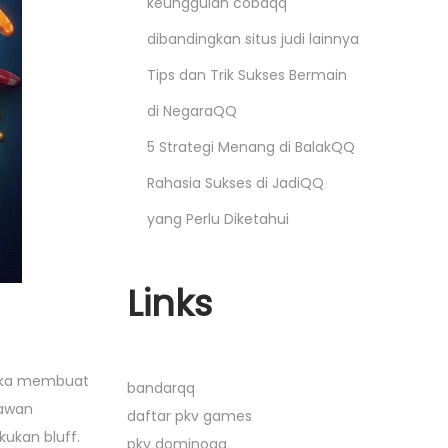
keunggulan cobaqq
dibandingkan situs judi lainnya
Tips dan Trik Sukses Bermain
di NegaraQQ
5 Strategi Menang di BalakQQ
Rahasia Sukses di JadiQQ
yang Perlu Diketahui
Links
reka membuat
bandarqq
lawan
daftar pkv games
ukan bluff.
pkv dominoqq