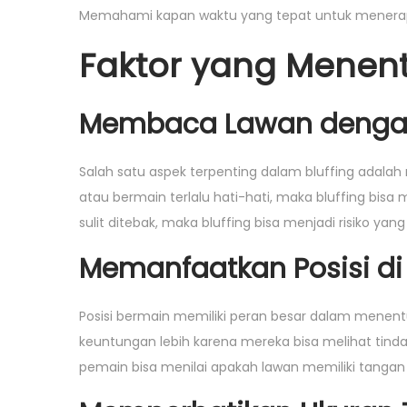
Memahami kapan waktu yang tepat untuk menerapka
Faktor yang Menent
Membaca Lawan denga
Salah satu aspek terpenting dalam bluffing ada
atau bermain terlalu hati-hati, maka bluffing bisa
sulit ditebak, maka bluffing bisa menjadi risiko yang 
Memanfaatkan Posisi di
Posisi bermain memiliki peran besar dalam menentuk
keuntungan lebih karena mereka bisa melihat tin
pemain bisa menilai apakah lawan memiliki tangan 