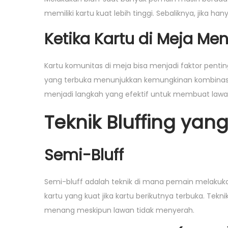
memiliki kartu kuat lebih tinggi. Sebaliknya, jika h
Ketika Kartu di Meja M
Kartu komunitas di meja bisa menjadi faktor pentin
yang terbuka menunjukkan kemungkinan kombinasi t
menjadi langkah yang efektif untuk membuat lawa
Teknik Bluffing yan
Semi-Bluff
Semi-bluff adalah teknik di mana pemain melakuk
kartu yang kuat jika kartu berikutnya terbuka. Tek
menang meskipun lawan tidak menyerah.