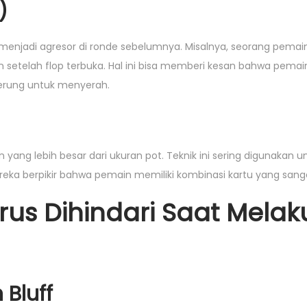
)
h menjadi agresor di ronde sebelumnya. Misalnya, seorang pema
n setelah flop terbuka. Hal ini bisa memberi kesan bahwa pemai
derung untuk menyerah.
ang lebih besar dari ukuran pot. Teknik ini sering digunakan u
ka berpikir bahwa pemain memiliki kombinasi kartu yang sanga
us Dihindari Saat Mela
 Bluff