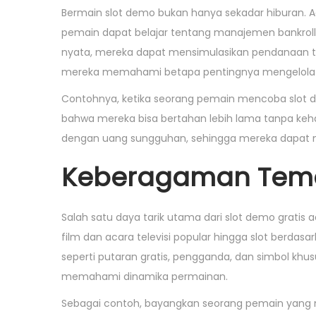
Bermain slot demo bukan hanya sekadar hiburan. A
pemain dapat belajar tentang manajemen bankro
nyata, mereka dapat mensimulasikan pendanaan t
mereka memahami betapa pentingnya mengelola b
Contohnya, ketika seorang pemain mencoba slot
bahwa mereka bisa bertahan lebih lama tanpa keha
dengan uang sungguhan, sehingga mereka dapat 
Keberagaman Tema 
Salah satu daya tarik utama dari slot demo gratis a
film dan acara televisi popular hingga slot berdasa
seperti putaran gratis, pengganda, dan simbol khu
memahami dinamika permainan.
Sebagai contoh, bayangkan seorang pemain yang m