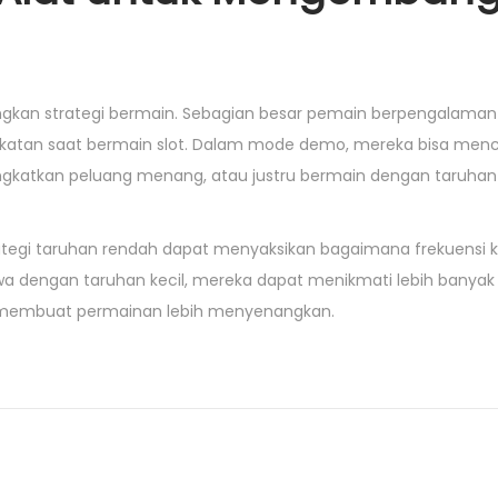
kan strategi bermain. Sebagian besar pemain berpengalaman
atan saat bermain slot. Dalam mode demo, mereka bisa menc
ingkatkan peluang menang, atau justru bermain dengan taruhan
rategi taruhan rendah dapat menyaksikan bagaimana frekuens
dengan taruhan kecil, mereka dapat menikmati lebih banyak
 membuat permainan lebih menyenangkan.