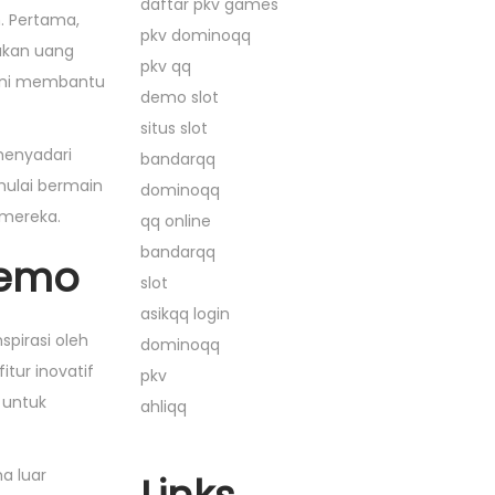
daftar pkv games
. Pertama,
pkv dominoqq
akan uang
pkv qq
 Ini membantu
demo slot
situs slot
menyadari
bandarqq
mulai bermain
dominoqq
mereka.
qq online
bandarqq
Demo
slot
asikqq login
spirasi oleh
dominoqq
itur inovatif
pkv
 untuk
ahliqq
a luar