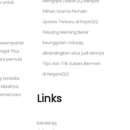
Mengapa LaskarQQ Menjadi
a untuk
Pilihan Utama Pemain
Update Terbaru di PojokQQ:
Peluang Menang Besar
keunggulan cobaqq
 kesempatan
gai fitur,
dibandingkan situs judi lainnya
para pemula
Tips dan Trik Sukses Bermain
di NegaraQQ
 tersedia.
Misalnya,
Links
 sementara
bandarqq