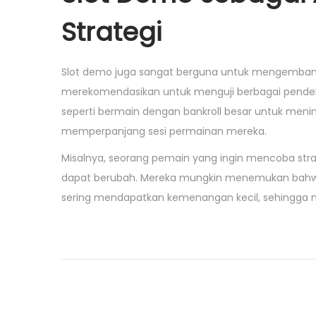
Strategi
Slot demo juga sangat berguna untuk mengembang
merekomendasikan untuk menguji berbagai pendek
seperti bermain dengan bankroll besar untuk men
memperpanjang sesi permainan mereka.
Misalnya, seorang pemain yang ingin mencoba st
dapat berubah. Mereka mungkin menemukan bahwa 
sering mendapatkan kemenangan kecil, sehingga
P
P
P
r
a
o
e
n
v
d
s
i
u