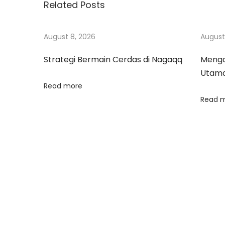
Related Posts
o
a
t
u
n
s
L
August 8, 2026
August
n
p
e
Strategi Bermain Cerdas di Nagaqq
Menga
o
n
a
Utama
s
g
Read more
t
k
v
Read 
:
a
p
i
B
e
g
r
m
a
a
i
t
n