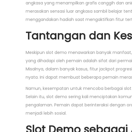
angkasa yang menampilkan grafis canggih dan ani
merasakan sensasi luar angkasa sambil belajar tent
menggandakan hadiah saat mengaktifkan fitur ter
Tantangan dan Ke
Meskipun slot demo menawarkan banyak manfaat, a
yang dihadapi oleh pemain adalah sifat dari permain
Misalnya, dalam banyak kasus, fitur jackpot progr
nyata. Ini dapat membuat beberapa pemain meras
Namun, kesempatan untuk mencoba berbagai slot d
Selain itu, slot demo sering kali menciptakan komu
pengalaman. Pemain dapat berinteraksi dengan or
menjadi lebih sosial.
Slot Demo sebagai