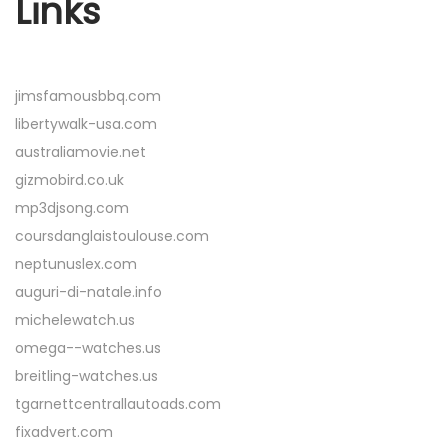
Links
a
s
i
jimsfamousbbq.com
a
libertywalk-usa.com
q
australiamovie.net
q
gizmobird.co.uk
mp3djsong.com
coursdanglaistoulouse.com
neptunuslex.com
auguri-di-natale.info
michelewatch.us
omega--watches.us
breitling-watches.us
tgarnettcentrallautoads.com
fixadvert.com