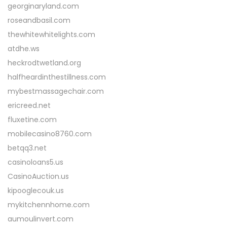
georginaryland.com
roseandbasil.com
thewhitewhitelights.com
atdhe.ws
heckrodtwetland.org
halfheardinthestillness.com
mybestmassagechair.com
ericreed.net
fluxetine.com
mobilecasino8760.com
betqq3.net
casinoloans5.us
CasinoAuction.us
kipooglecouk.us
mykitchennhome.com
aumoulinvert.com