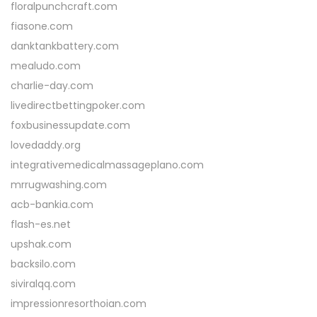
floralpunchcraft.com
fiasone.com
danktankbattery.com
mealudo.com
charlie-day.com
livedirectbettingpoker.com
foxbusinessupdate.com
lovedaddy.org
integrativemedicalmassageplano.com
mrrugwashing.com
acb-bankia.com
flash-es.net
upshak.com
backsilo.com
siviralqq.com
impressionresorthoian.com