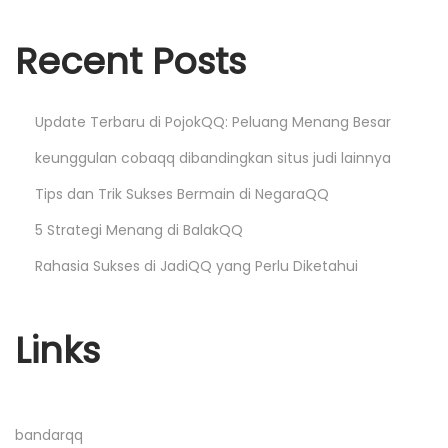
I
n
Recent Posts
d
o
Update Terbaru di PojokQQ: Peluang Menang Besar
q
q
keunggulan cobaqq dibandingkan situs judi lainnya
N
S
Tips dan Trik Sukses Bermain di NegaraQQ
e
t
5 Strategi Menang di BalakQQ
x
r
Rahasia Sukses di JadiQQ yang Perlu Diketahui
t
a
p
t
o
e
Links
s
g
t
i
:
s
bandarqq
u