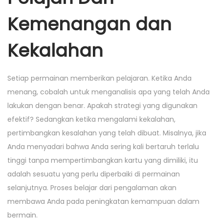
Kemenangan dan
Kekalahan
Setiap permainan memberikan pelajaran. Ketika Anda
menang, cobalah untuk menganalisis apa yang telah Anda
lakukan dengan benar. Apakah strategi yang digunakan
efektif? Sedangkan ketika mengalami kekalahan,
pertimbangkan kesalahan yang telah dibuat. Misalnya, jika
Anda menyadari bahwa Anda sering kali bertaruh terlalu
tinggi tanpa mempertimbangkan kartu yang dimiliki, itu
adalah sesuatu yang perlu diperbaiki di permainan
selanjutnya. Proses belajar dari pengalaman akan
membawa Anda pada peningkatan kemampuan dalam
bermain.