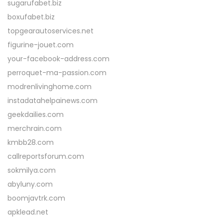
sugarufabet.biz
boxufabet.biz
topgearautoservices.net
figurine-jouet.com
your-facebook-address.com
perroquet-ma-passion.com
modrenlivinghome.com
instadatahelpainews.com
geekdailies.com
merchrain.com
kmbb28.com
callreportsforum.com
sokmilya.com
abyluny.com
boomjavtrk.com
apklead.net