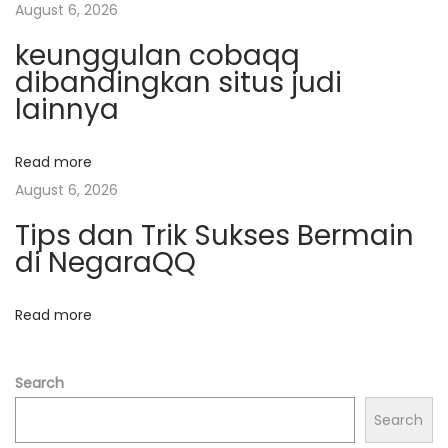
August 6, 2026
g
i
a
keunggulan cobaqq
dibandingkan situs judi
b
g
lainnya
u
n
a
g
Read more
d
t
August 6, 2026
i
Tips dan Trik Sukses Bermain
P
i
di NegaraQQ
l
o
a
Read more
t
n
f
o
Search
r
Search
m