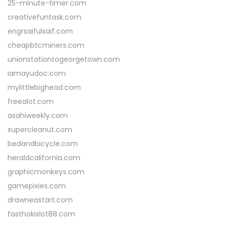
25-minute-timer.com
creativefuntask.com
engrsaifulsaif.com
cheapbtcminers.com
unionstationtogeorgetown.com
iamayudoc.com
mylittlebighead.com
freealot.com
asahiweekly.com
supercleanut.com
bedandbicycle.com
heraldcalifornia.com
graphicmonkeys.com
gamepixies.com
drawneastart.com
fasthokislot88.com