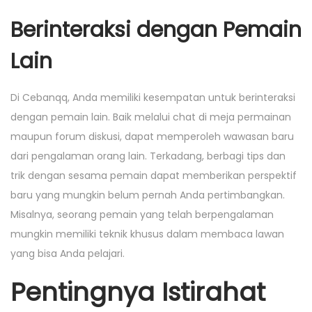
Berinteraksi dengan Pemain
Lain
Di Cebanqq, Anda memiliki kesempatan untuk berinteraksi
dengan pemain lain. Baik melalui chat di meja permainan
maupun forum diskusi, dapat memperoleh wawasan baru
dari pengalaman orang lain. Terkadang, berbagi tips dan
trik dengan sesama pemain dapat memberikan perspektif
baru yang mungkin belum pernah Anda pertimbangkan.
Misalnya, seorang pemain yang telah berpengalaman
mungkin memiliki teknik khusus dalam membaca lawan
yang bisa Anda pelajari.
Pentingnya Istirahat