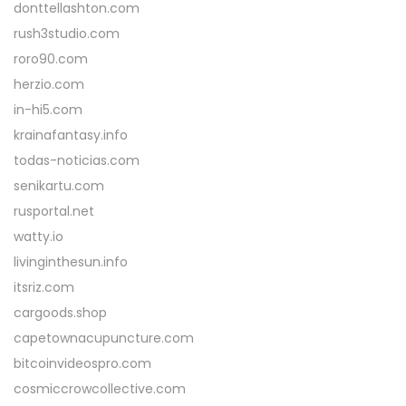
donttellashton.com
rush3studio.com
roro90.com
herzio.com
in-hi5.com
krainafantasy.info
todas-noticias.com
senikartu.com
rusportal.net
watty.io
livinginthesun.info
itsriz.com
cargoods.shop
capetownacupuncture.com
bitcoinvideospro.com
cosmiccrowcollective.com