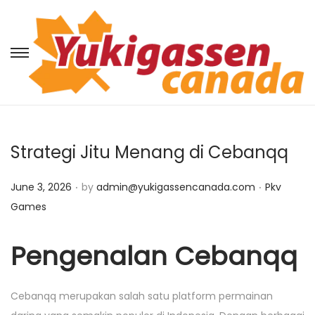
S
S
k
k
i
i
p
p
t
t
Strategi Jitu Menang di Cebanqq
o
o
n
c
.
.
P
P
June 3, 2026
by
admin@yukigassencanada.com
Pkv
a
o
o
o
Games
v
n
s
s
i
t
t
t
Pengenalan Cebanqq
g
e
e
e
a
n
d
d
Cebanqq merupakan salah satu platform permainan
t
t
o
i