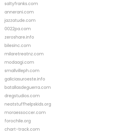
saltyfranks.com
annerani.com
jazzatude.com
0022pa.com
zeroshare.info
bilesinc.com
milaretreatnz.com
modaagi.com
smallvilleph.com
galiciasuroeste.info
batallasdeguerra.com
dregstudios.com
neatstuffhelpskids.org
moraessoccer.com
forochile.org
chart-track.com