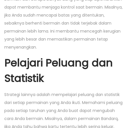
dapat membantu menjaga kontrol saat bermain. Misalnya,
jika Anda sudah mencapai batas yang ditentukan,
sebaiknya berhenti bermain dan tidak terjebak dalam
permainan lebih lama. Ini membantu mencegah kerugian
yang lebih besar dan memastikan permainan tetap
menyenangkan.
Pelajari Peluang dan
Statistik
Strategi lainnya adalah mempelajari peluang dan statistik
dari setiap permainan yang Anda ikuti. Memahami peluang
pada setiap taruhan yang Anda buat dapat mengubah
cara Anda bermain. Misalnya, dalam permainan Bandarq,
jika Anda tahu bahwa kartu tertentu lebih sering keluar,