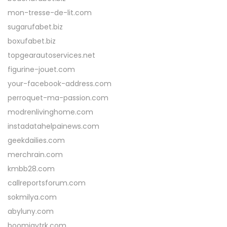
mon-tresse-de-lit.com
sugarufabet.biz
boxufabet.biz
topgearautoservices.net
figurine-jouet.com
your-facebook-address.com
perroquet-ma-passion.com
modrenlivinghome.com
instadatahelpainews.com
geekdailies.com
merchrain.com
kmbb28.com
callreportsforum.com
sokmilya.com
abyluny.com
boomjavtrk.com