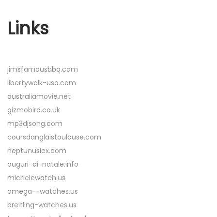
i
n
Links
A
d
u
jimsfamousbbq.com
q
libertywalk-usa.com
q
australiamovie.net
S
gizmobird.co.uk
e
mp3djsong.com
c
coursdanglaistoulouse.com
a
neptunuslex.com
r
auguri-di-natale.info
a
michelewatch.us
A
omega--watches.us
m
breitling-watches.us
a