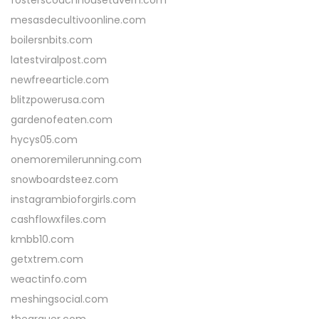
fosterscoachhousetavern.com
mesasdecultivoonline.com
boilersnbits.com
latestviralpost.com
newfreearticle.com
blitzpowerusa.com
gardenofeaten.com
hycys05.com
onemoremilerunning.com
snowboardsteez.com
instagrambioforgirls.com
cashflowxfiles.com
kmbb10.com
getxtrem.com
weactinfo.com
meshingsocial.com