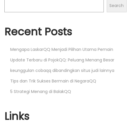
a
Search
n
u
n
Recent Posts
t
u
Mengapa LaskarQQ Menjadi Pilihan Utama Pemain
k
P
Update Terbaru di PojokQQ: Peluang Menang Besar
e
keunggulan cobaqq dibandingkan situs judi lainnya
m
Tips dan Trik Sukses Bermain di NegaraQQ
u
5 Strategi Menang di BalakQQ
l
a
N
P
Links
e
a
x
n