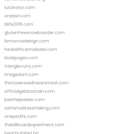
lutzinator.com
ondasrl.com
blife2016.com
glutenfreesnowboarder.com
lizmorrowdesign.com
healwithcannabidiol.com
kioskpages.com
trianglecurry.com
imagedum.com
thetowerswellnessretreat.com
officialgelatostrain.com
kaethejeweler.com
sattamatkasattaking.com
onepetlife.com
thebillboardexperiment.com
beachufabet.biz