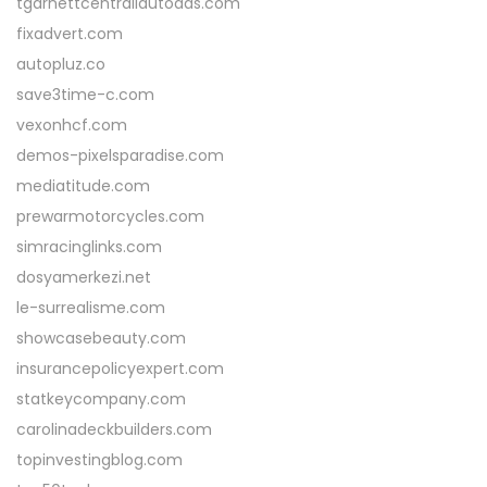
tgarnettcentrallautoads.com
n
fixadvert.com
autopluz.co
save3time-c.com
vexonhcf.com
demos-pixelsparadise.com
mediatitude.com
prewarmotorcycles.com
simracinglinks.com
dosyamerkezi.net
le-surrealisme.com
showcasebeauty.com
insurancepolicyexpert.com
statkeycompany.com
carolinadeckbuilders.com
topinvestingblog.com