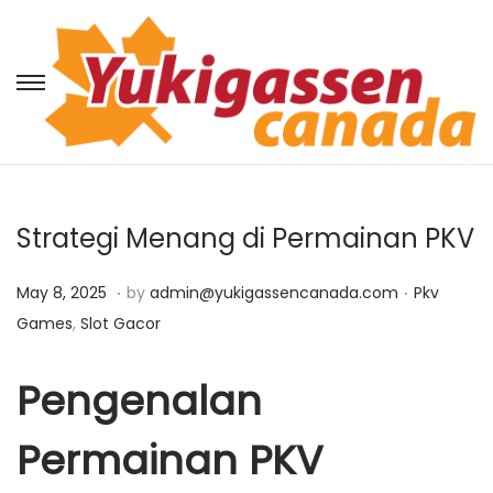
S
S
k
k
i
i
p
p
t
t
Strategi Menang di Permainan PKV
o
o
n
c
.
.
P
S
P
May 8, 2025
by
admin@yukigassencanada.com
Pkv
a
o
o
e
o
Games
,
Slot Gacor
v
n
s
p
s
i
t
t
t
t
Pengenalan
g
e
e
e
e
a
n
Permainan PKV
d
m
d
t
t
o
b
i