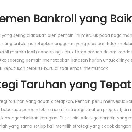
men Bankroll yang Baik
di yang sering diabaikan oleh pemain. Ini merujuk pada bagaim
ting untuk menetapkan anggaran yang jelas dan tidak melebi
nkroll mereka lebih cenderung untuk tetap berada dalam kendal
ika seorang pemain menetapkan batasan harian untuk dirinya se
ri keputusan terburu-buru di saat emosi memuncak.
egi Taruhan yang Tepat
tegi taruhan yang dapat diterapkan. Pemain perlu menyesuaikan
beberapa pemain lebih memilih strategi taruhan progresif, di
uk mengembalikan kerugian. Di sisi lain, ada juga pemain yan
umlah yang sama setiap kali. Memilih strategi yang cocok denga