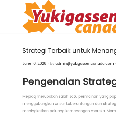
S
S
k
k
i
i
p
p
t
t
Strategi Terbaik untuk Menan
o
o
.
P
n
c
June 10, 2026
by
admin@yukigassencanada.com
o
a
o
s
Pengenalan Strate
v
n
t
i
t
e
g
e
Mejaqq merupakan salah satu permainan yang popule
d
a
n
menggabungkan unsur keberuntungan dan strategi,
o
t
t
meningkatkan peluang kemenangan mereka. Memaha
n
i