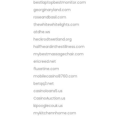
bestlaptopbestmonitor.com
georginaryland.com
roseandbasil.com
thewhitewhitelights.com
atdhe.ws
heckrodtwetland.org
halfheardinthestillness.com
mybestmassagechair.com
ericreed.net
fluxetine.com
mobilecasino8760.com
betqq3.net
casinoloans5.us
CasinoAuction.us
kipooglecouk.us
mykitchennhome.com