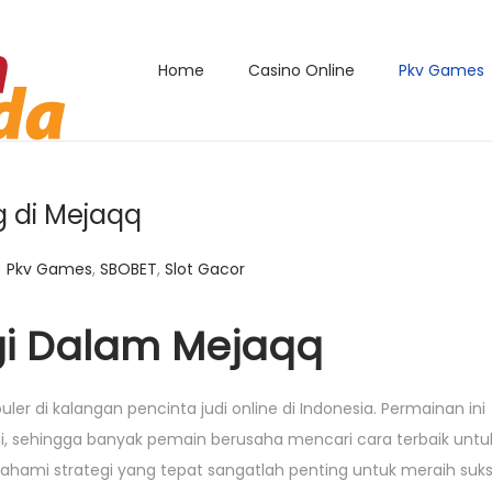
Home
Casino Online
Pkv Games
g di Mejaqq
.
P
Pkv Games
,
SBOBET
,
Slot Gacor
o
s
gi Dalam Mejaqq
t
e
r di kalangan pencinta judi online di Indonesia. Permainan ini
d
 sehingga banyak pemain berusaha mencari cara terbaik untu
i
mi strategi yang tepat sangatlah penting untuk meraih suks
n