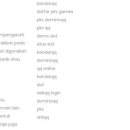
bandarqq
daftar pkv games
pkv dominoqq
pkv qq
empengaruhi
demo slot
rakibat pada
situs slot
pat digunakan
bandarqq
panik atau
dominoqq
qq online
bandarqq
slot
asikqq login
mpu
dominoqq
main lain.
pkv
untuk
ahliqq
api juga