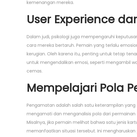
kemenangan mereka.
User Experience da
Dalam judi, psikologi juga mempengaruhi keputu
cara mereka bertaruh. Pemain yang terlalu emosi
kerugian. Oleh karena itu, penting untuk tetap t
untuk mengendalikan emosi, seperti mengambil wa
cemas.
Mempelajari Pola 
Pengamatan adalah salah satu keterampilan yan
mengamati dan menganalisis pola dari permainan 
Misalnya, jika pemain melihat bahwa satu jenis ka
memanfaatkan situasi tersebut. Ini mengharuskan 