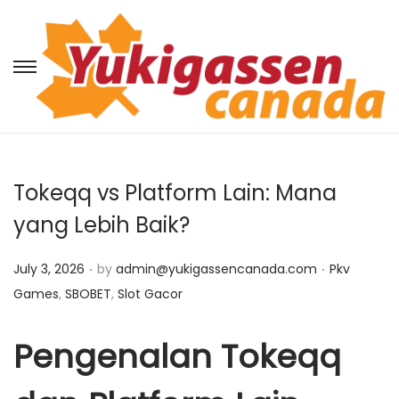
S
S
k
k
i
i
p
p
t
t
Tokeqq vs Platform Lain: Mana
o
o
yang Lebih Baik?
n
c
a
o
.
.
P
P
July 3, 2026
by
admin@yukigassencanada.com
Pkv
v
n
o
o
Games
,
SBOBET
,
Slot Gacor
i
t
s
s
g
e
t
t
Pengenalan Tokeqq
a
n
e
e
t
t
d
d