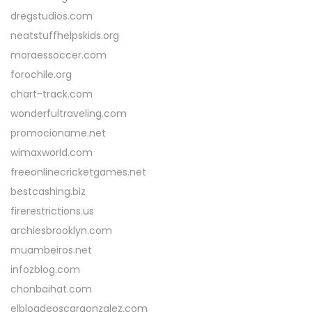
dregstudios.com
neatstuffhelpskids.org
moraessoccer.com
forochile.org
chart-track.com
wonderfultraveling.com
promocioname.net
wimaxworld.com
freeonlinecricketgames.net
bestcashing.biz
firerestrictions.us
archiesbrooklyn.com
muambeiros.net
infozblog.com
chonbaihat.com
elblogdeoscargonzalez.com