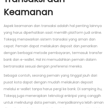
Keamanan
Aspek keamanan dan transaksi adalah hal penting lainnya
yang harus diperhatikan saat memilih platform judi online.
Tokeqq menawarkan sistem transaksi yang aman dan
cepat. Pemain dapat melakukan deposit dan penarikan
dengan berbagai metode pembayaran, termasuk transfer
bank dan e-wallet. Hal ini memudahkan pemain dalam
bertransaksi sesuai dengan preferensi mereka.
Sebagai contoh, seorang pemain yang tinggal jauh dari
pusat kota dapat dengan mudah melakukan deposit
melalui e-wallet tanpa harus pergi ke bank. Di samping itu,
Tokeqq juga menerapkan teknologi enkripsi yang canggih
untuk melindungi data pemain, menjadikannya lebih aman