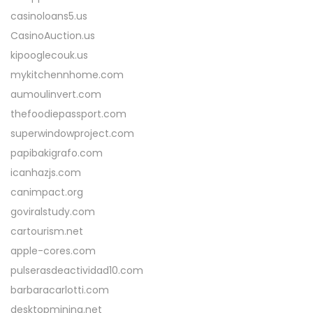
casinoloans5.us
CasinoAuction.us
kipooglecouk.us
mykitchennhome.com
aumoulinvert.com
thefoodiepassport.com
superwindowproject.com
papibakigrafo.com
icanhazjs.com
canimpact.org
goviralstudy.com
cartourism.net
apple-cores.com
pulserasdeactividad10.com
barbaracarlotti.com
desktopmining.net