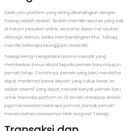
Salah satu platform yang sering dibandingkan dengan
Tokeqq adalah sbobet. Sbobet memiliki reputasi yang baik
di industri perjudian online, terutama dalam hal taruhan
olahraga. Namun, ketika membandingkan fitur, Tokeqq
memiliki beberapa keunggulan tersendiri.
Tokeqq sering mengadakan promo menarik yang
memberikan bonus ekstra kepada pemain baru maupun
pemain tetap. Contohnya, pemain yang baru mendaftar
dapat menikmati bonus deposit yang cukup besar. Ini
adalah insentif yang dapat menarik banyak pemain baru
untuk mencoba platform ini. Di sisi lain, meskipun sbobet
juga menawarkan beberapa promosi, banyak pemain
merasa bahwa tawarannya tidak seagresif Tokeqq.
Transaksi dan