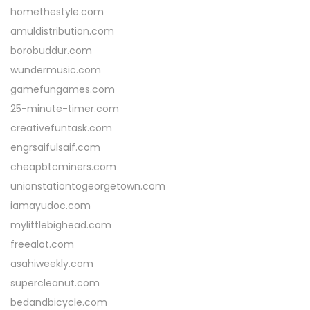
homethestyle.com
amuldistribution.com
borobuddur.com
wundermusic.com
gamefungames.com
25-minute-timer.com
creativefuntask.com
engrsaifulsaif.com
cheapbtcminers.com
unionstationtogeorgetown.com
iamayudoc.com
mylittlebighead.com
freealot.com
asahiweekly.com
supercleanut.com
bedandbicycle.com