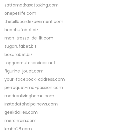
sattamatkasattaking.com
onepetlife.com
thebillboardexperiment.com
beachufabet.biz
mon-tresse-de-lit.com
sugarufabet.biz
boxufabet.biz
topgearautoservices.net
figurine-jouet.com
your-facebook-address.com
perroquet-ma-passion.com
modrenlivinghome.com
instadatahelpainews.com
geekdailies.com
merchrain.com
kmbb28.com