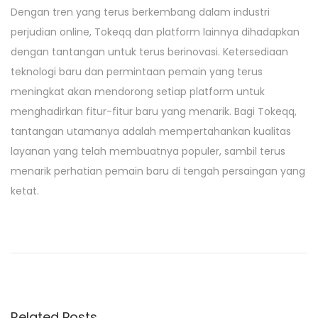
Dengan tren yang terus berkembang dalam industri
perjudian online, Tokeqq dan platform lainnya dihadapkan
dengan tantangan untuk terus berinovasi. Ketersediaan
teknologi baru dan permintaan pemain yang terus
meningkat akan mendorong setiap platform untuk
menghadirkan fitur-fitur baru yang menarik. Bagi Tokeqq,
tantangan utamanya adalah mempertahankan kualitas
layanan yang telah membuatnya populer, sambil terus
menarik perhatian pemain baru di tengah persaingan yang
ketat.
P
P
K
r
e
o
e
u
v
n
s
i
t
Related Posts
o
u