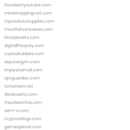
ifoodieonyoutube.com
mineshoppingcart.com
topworkoutsupplies.com
mouthshutreviews.com
hirzadesalta.com
digitallifeopoly.com
casinobubbles.com
seputargym.com
impiyanamall.com
optguardian.com
totostreet.net
davilcasino.com
fraudwatchai.com
aem-x.com
cryptooblogs.com
gameuplevel.com