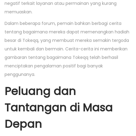
negatif terkait layanan atau permainan yang kurang
memuaskan.
Dalam beberapa forum, pemain bahkan berbagi cerita
tentang bagaimana mereka dapat memenangkan hadiah
besar di Tokeqq, yang membuat mereka semakin tergoda
untuk kembali dan bermain. Cerita-cerita ini memberikan
gambaran tentang bagaimana Tokeqq telah berhasil
menciptakan pengalaman positif bagi banyak
penggunanya.
Peluang dan
Tantangan di Masa
Depan