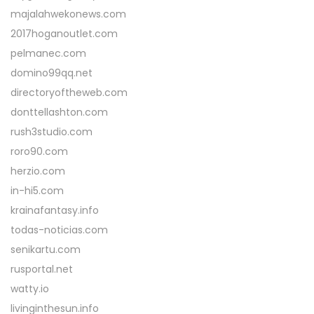
majalahwekonews.com
2017hoganoutlet.com
pelmanec.com
domino99qq.net
directoryoftheweb.com
donttellashton.com
rush3studio.com
roro90.com
herzio.com
in-hi5.com
krainafantasy.info
todas-noticias.com
senikartu.com
rusportal.net
watty.io
livinginthesun.info