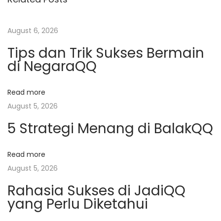
t
u
n
s
g
August 6, 2026
n
p
a
Tips dan Trik Sukses Bermain
o
n
a
di NegaraQQ
s
B
t
e
v
Read more
:
r
August 5, 2026
g
i
a
5 Strategi Menang di BalakQQ
b
g
u
Read more
n
a
August 5, 2026
g
Rahasia Sukses di JadiQQ
d
t
yang Perlu Diketahui
e
n