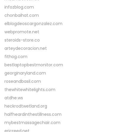
infozblog.com
chonbaihat.com
elblogdeoscargonzalez.com
webpromote.net
steroids-store.co
arteydecoracion.net
fithog.com
bestlaptopbestmonitor.com
georginaryland.com
roseandbasil.com
thewhitewhitelights.com
atdhe.ws
heckrodtwetland.org
halfheardinthestillness.com
mybestmassagechair.com
ericreed.net