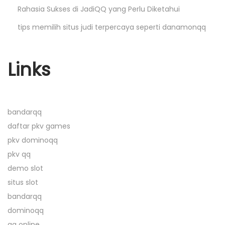
t
e
Rahasia Sukses di JadiQQ yang Perlu Diketahui
:
r
tips memilih situs judi terpercaya seperti danamonqq
m
a
i
Links
n
a
n
bandarqq
F
daftar pkv games
a
pkv dominoqq
v
pkv qq
o
demo slot
r
situs slot
i
bandarqq
t
dominoqq
d
qq online