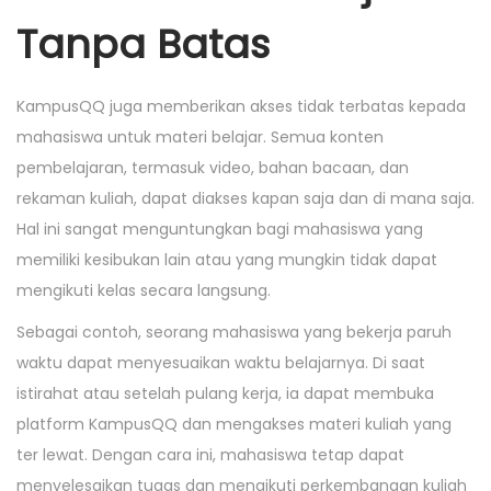
Tanpa Batas
KampusQQ juga memberikan akses tidak terbatas kepada
mahasiswa untuk materi belajar. Semua konten
pembelajaran, termasuk video, bahan bacaan, dan
rekaman kuliah, dapat diakses kapan saja dan di mana saja.
Hal ini sangat menguntungkan bagi mahasiswa yang
memiliki kesibukan lain atau yang mungkin tidak dapat
mengikuti kelas secara langsung.
Sebagai contoh, seorang mahasiswa yang bekerja paruh
waktu dapat menyesuaikan waktu belajarnya. Di saat
istirahat atau setelah pulang kerja, ia dapat membuka
platform KampusQQ dan mengakses materi kuliah yang
ter lewat. Dengan cara ini, mahasiswa tetap dapat
menyelesaikan tugas dan mengikuti perkembangan kuliah