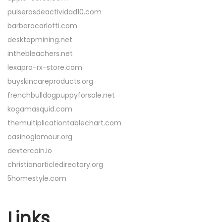
pulserasdeactividad10.com
barbaracarlotti.com
desktopmining.net
inthebleachers.net
lexapro-rx-store.com
buyskincareproducts.org
frenchbulldogpuppyforsale.net
kogamasquid.com
themultiplicationtablechart.com
casinoglamour.org
dextercoin.io
christianarticledirectory.org
5homestyle.com
Links