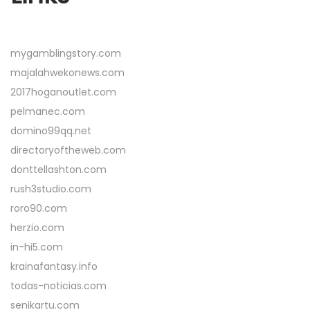
mygamblingstory.com
majalahwekonews.com
2017hoganoutlet.com
pelmanec.com
domino99qq.net
directoryoftheweb.com
donttellashton.com
rush3studio.com
roro90.com
herzio.com
in-hi5.com
krainafantasy.info
todas-noticias.com
senikartu.com