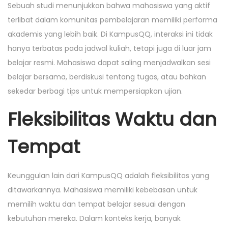
Sebuah studi menunjukkan bahwa mahasiswa yang aktif
terlibat dalam komunitas pembelajaran memiliki performa
akademis yang lebih baik. Di KampusQQ, interaksi ini tidak
hanya terbatas pada jadwal kuliah, tetapi juga di luar jam
belajar resmi. Mahasiswa dapat saling menjadwalkan sesi
belajar bersama, berdiskusi tentang tugas, atau bahkan
sekedar berbagi tips untuk mempersiapkan ujian.
Fleksibilitas Waktu dan
Tempat
Keunggulan lain dari KampusQQ adalah fleksibilitas yang
ditawarkannya. Mahasiswa memiliki kebebasan untuk
memilih waktu dan tempat belajar sesuai dengan
kebutuhan mereka. Dalam konteks kerja, banyak