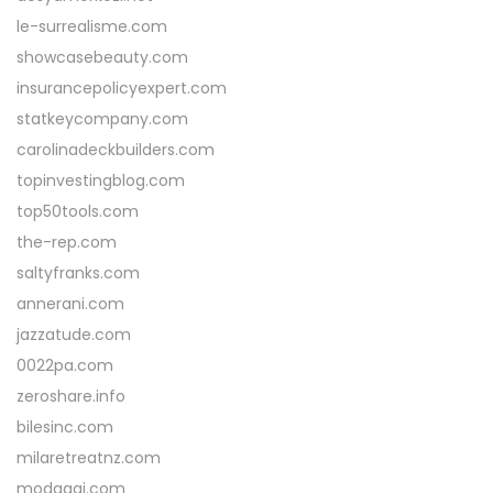
le-surrealisme.com
showcasebeauty.com
insurancepolicyexpert.com
statkeycompany.com
carolinadeckbuilders.com
topinvestingblog.com
top50tools.com
the-rep.com
saltyfranks.com
annerani.com
jazzatude.com
0022pa.com
zeroshare.info
bilesinc.com
milaretreatnz.com
modaagi.com