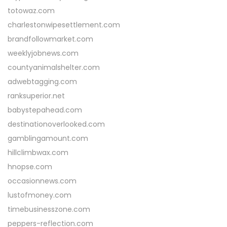
totowaz.com
charlestonwipesettlement.com
brandfollowmarket.com
weeklyjobnews.com
countyanimalshelter.com
adwebtagging.com
ranksuperior.net
babystepahead.com
destinationoverlooked.com
gamblingamount.com
hillclimbwax.com
hnopse.com
occasionnews.com
lustofmoney.com
timebusinesszone.com
peppers-reflection.com