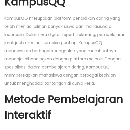
KampusQQ
i
o
i
o
n
n
n
KampusQQ merupakan platform pendidikan daring yang
telah menjadi pilihan banyak siswa dan mahasiswa di
Indonesia. Dalam era digital seperti sekarang, pembelajaran
jarak jauh menjadi semakin penting. KampusQQ
menawarkan berbagai keunggulan yang membuatnya
menonjol dibandingkan dengan platform sejenis. Dengan
spesialisasi dalam pembelajaran daring, KampusQQ
mempersiapkan mahasiswa dengan berbagai keahlian
untuk menghadapi tantangan di dunia kerja.
Metode Pembelajaran
Interaktif