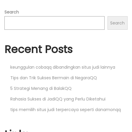
e
n
m
Search
b
Search
e
l
a
Recent Posts
j
a
keunggulan cobaqq dibandingkan situs judi lainnya
r
a
Tips dan Trik Sukses Bermain di NegaraQQ
n
5 Strategi Menang di BalakQQ
D
Rahasia Sukses di JadiQQ yang Perlu Diketahui
a
tips memilih situs judi terpercaya seperti danamonqq
r
i
n