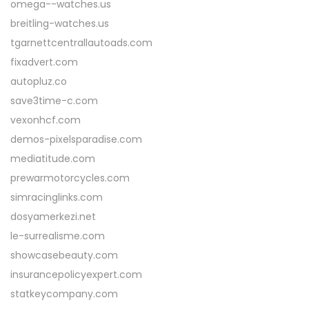
omega--watches.us
e
breitling-watches.us
n
tgarnettcentrallautoads.com
g
fixadvert.com
g
autopluz.co
e
save3time-c.com
m
vexonhcf.com
a
demos-pixelsparadise.com
r
mediatitude.com
B
prewarmotorcycles.com
u
simracinglinks.com
r
dosyamerkezi.net
u
le-surrealisme.com
n
showcasebeauty.com
g
insurancepolicyexpert.com
statkeycompany.com