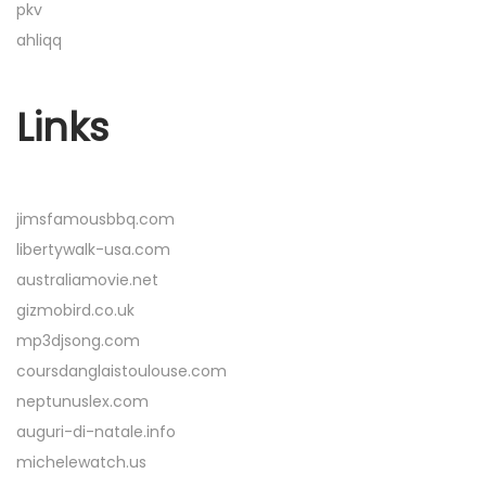
pkv
e
ahliqq
r
k
u
Links
m
p
u
jimsfamousbbq.com
l
libertywalk-usa.com
n
australiamovie.net
y
gizmobird.co.uk
a
mp3djsong.com
P
coursdanglaistoulouse.com
a
neptunuslex.com
r
auguri-di-natale.info
a
michelewatch.us
P