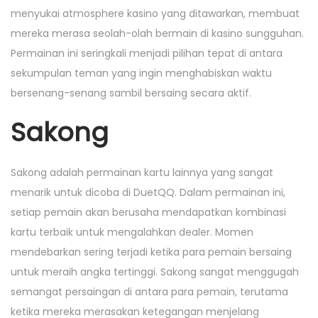
menyukai atmosphere kasino yang ditawarkan, membuat
mereka merasa seolah-olah bermain di kasino sungguhan.
Permainan ini seringkali menjadi pilihan tepat di antara
sekumpulan teman yang ingin menghabiskan waktu
bersenang-senang sambil bersaing secara aktif.
Sakong
Sakong adalah permainan kartu lainnya yang sangat
menarik untuk dicoba di DuetQQ. Dalam permainan ini,
setiap pemain akan berusaha mendapatkan kombinasi
kartu terbaik untuk mengalahkan dealer. Momen
mendebarkan sering terjadi ketika para pemain bersaing
untuk meraih angka tertinggi. Sakong sangat menggugah
semangat persaingan di antara para pemain, terutama
ketika mereka merasakan ketegangan menjelang