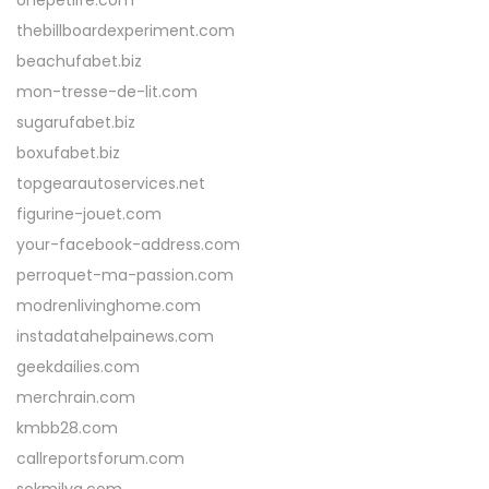
onepetlife.com
thebillboardexperiment.com
beachufabet.biz
mon-tresse-de-lit.com
sugarufabet.biz
boxufabet.biz
topgearautoservices.net
figurine-jouet.com
your-facebook-address.com
perroquet-ma-passion.com
modrenlivinghome.com
instadatahelpainews.com
geekdailies.com
merchrain.com
kmbb28.com
callreportsforum.com