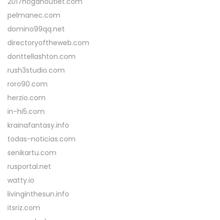
2017hoganoutlet.com
pelmanec.com
domino99qq.net
directoryoftheweb.com
donttellashton.com
rush3studio.com
roro90.com
herzio.com
in-hi5.com
krainafantasy.info
todas-noticias.com
senikartu.com
rusportal.net
watty.io
livinginthesun.info
itsriz.com