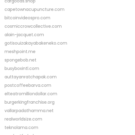
cargoods.shop
capetownacupuncture.com
bitcoinvideospro.com
cosmiccrowcollective.com
alain-jacquet.com
gotisouizakayabakeneko.com
meshpoint.me
spongebob.net
busyboxintl.com
auttayanratchapak.com
postcoffeebarva.com
elteatromilliondollar.com
burgerkingfranchise.org
vallarpadathamma.net
realworldsize.com
teknolama.com