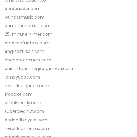
amuldistribution.com
borobuddur.com
wundermusic.com
gamefungames.com
25-minute-timer.com
creativefuntask.com
engrsaifulsaif.com
cheapbtcminers.com
unionstationtogeorgetown.com
iamayudoc.com
mylittlebighead.com
freealot.com
asahiweekly.com
supercleanut.com
bedandbicycle.com
heraldcalifornia.com