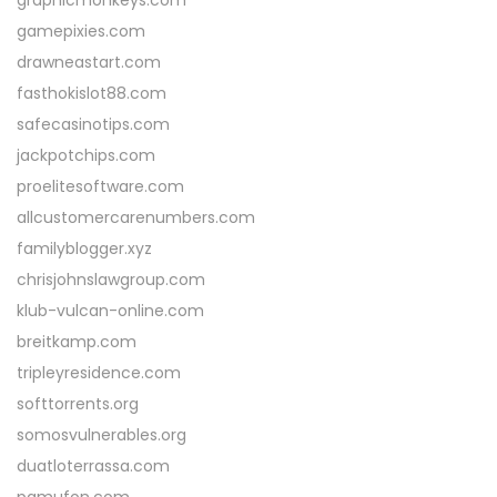
graphicmonkeys.com
gamepixies.com
drawneastart.com
fasthokislot88.com
safecasinotips.com
jackpotchips.com
proelitesoftware.com
allcustomercarenumbers.com
familyblogger.xyz
chrisjohnslawgroup.com
klub-vulcan-online.com
breitkamp.com
tripleyresidence.com
softtorrents.org
somosvulnerables.org
duatloterrassa.com