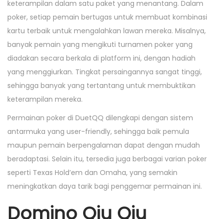
keterampilan dalam satu paket yang menantang. Dalam
poker, setiap pemain bertugas untuk membuat kombinasi
kartu terbaik untuk mengalahkan lawan mereka. Misalnya,
banyak pemain yang mengikuti turnamen poker yang
diadakan secara berkala di platform ini, dengan hadiah
yang menggiurkan. Tingkat persaingannya sangat tinggi,
sehingga banyak yang tertantang untuk membuktikan
keterampilan mereka.
Permainan poker di DuetQQ dilengkapi dengan sistem
antarmuka yang user-friendly, sehingga baik pemula
maupun pemain berpengalaman dapat dengan mudah
beradaptasi. Selain itu, tersedia juga berbagai varian poker
seperti Texas Hold’em dan Omaha, yang semakin
meningkatkan daya tarik bagi penggemar permainan ini.
Domino Qiu Qiu