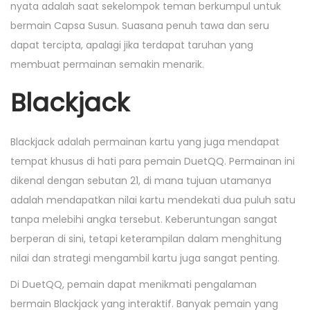
nyata adalah saat sekelompok teman berkumpul untuk
bermain Capsa Susun. Suasana penuh tawa dan seru
dapat tercipta, apalagi jika terdapat taruhan yang
membuat permainan semakin menarik.
Blackjack
Blackjack adalah permainan kartu yang juga mendapat
tempat khusus di hati para pemain DuetQQ. Permainan ini
dikenal dengan sebutan 21, di mana tujuan utamanya
adalah mendapatkan nilai kartu mendekati dua puluh satu
tanpa melebihi angka tersebut. Keberuntungan sangat
berperan di sini, tetapi keterampilan dalam menghitung
nilai dan strategi mengambil kartu juga sangat penting.
Di DuetQQ, pemain dapat menikmati pengalaman
bermain Blackjack yang interaktif. Banyak pemain yang