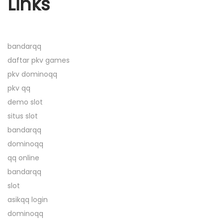
Links
g
N
K
e
i
bandarqq
x
c
daftar pkv games
t
a
pkv dominoqq
p
u
pkv qq
o
Q
demo slot
s
Q
situs slot
t
:
bandarqq
:
T
dominoqq
e
qq online
m
bandarqq
p
slot
a
asikqq login
t
dominoqq
B