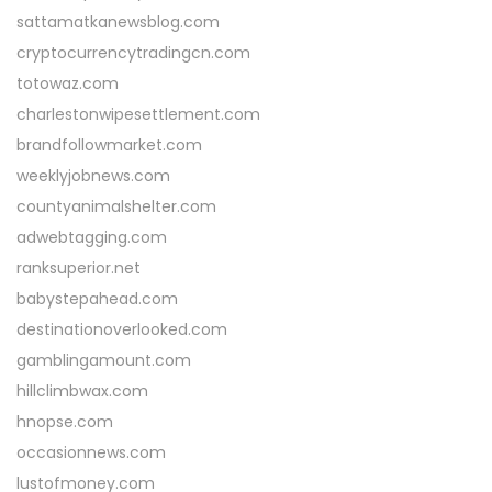
sattamatkanewsblog.com
cryptocurrencytradingcn.com
totowaz.com
charlestonwipesettlement.com
brandfollowmarket.com
weeklyjobnews.com
countyanimalshelter.com
adwebtagging.com
ranksuperior.net
babystepahead.com
destinationoverlooked.com
gamblingamount.com
hillclimbwax.com
hnopse.com
occasionnews.com
lustofmoney.com