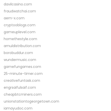
davilcasino.com
fraudwatchai.com
aem-x.com
cryptooblogs.com
gameuplevel.com
homethestyle.com
amuldistribution.com
borobuddur.com
wundermusic.com
gamefungames.com
25-minute-timer.com
creativefuntask.com
engrsaifulsaif.com
cheapbtcminers.com
unionstationtogeorgetown.com
iamayudoc.com