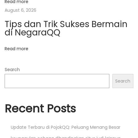
o
Read more
r
t
August 6, 2026
i
Tips dan Trik Sukses Bermain
t
i
di NegaraQQ
d
o
i
Read more
D
n
u
e
Search
t
Search
Q
Q
N
L
Recent Posts
e
a
x
g
Update Terbaru di PojokQQ: Peluang Menang Besar
t
u