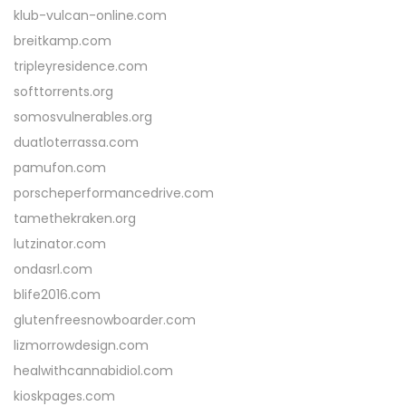
klub-vulcan-online.com
breitkamp.com
tripleyresidence.com
softtorrents.org
somosvulnerables.org
duatloterrassa.com
pamufon.com
porscheperformancedrive.com
tamethekraken.org
lutzinator.com
ondasrl.com
blife2016.com
glutenfreesnowboarder.com
lizmorrowdesign.com
healwithcannabidiol.com
kioskpages.com