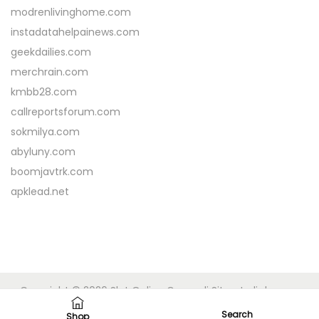
modrenlivinghome.com
instadatahelpainews.com
geekdailies.com
merchrain.com
kmbb28.com
callreportsforum.com
sokmilya.com
abyluny.com
boomjavtrk.com
apklead.net
Copyright © 2026
Slot Online Gacor di Situs Judi dengan
Fitur Deposit Pulsa DANA
| Powered by
Woostify
Search
Shop