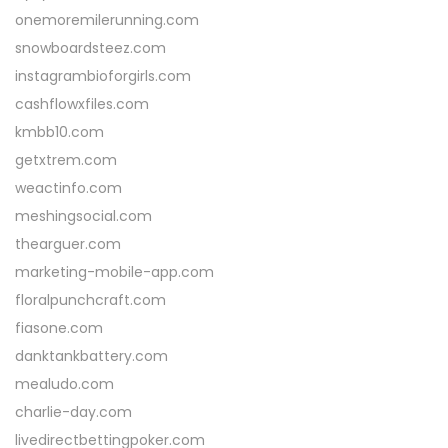
onemoremilerunning.com
snowboardsteez.com
instagrambioforgirls.com
cashflowxfiles.com
kmbb10.com
getxtrem.com
weactinfo.com
meshingsocial.com
thearguer.com
marketing-mobile-app.com
floralpunchcraft.com
fiasone.com
danktankbattery.com
mealudo.com
charlie-day.com
livedirectbettingpoker.com