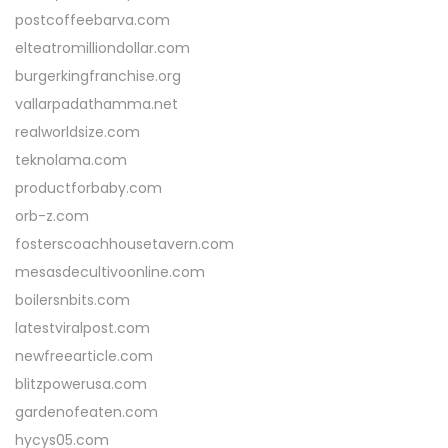
postcoffeebarva.com
elteatromilliondollar.com
burgerkingfranchise.org
vallarpadathamma.net
realworldsize.com
teknolama.com
productforbaby.com
orb-z.com
fosterscoachhousetavern.com
mesasdecultivoonline.com
boilersnbits.com
latestviralpost.com
newfreearticle.com
blitzpowerusa.com
gardenofeaten.com
hycys05.com