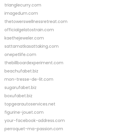
trianglecurry.com
imagedum.com
thetowerswellnessretreat.com
officialgelatostrain.com
kaethejeweler.com
sattamatkasattaking.com
onepetlife.com
thebillboardexperiment.com
beachufabet.biz
mon-tresse-de-lit.com
sugarufabet.biz
boxufabet.biz
topgearautoservices.net
figurine-jouet.com
your-facebook-address.com
perroquet-ma-passion.com