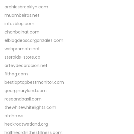
archiesbrooklyn.com
muambeiros.net
infozblog.com
chonbaihat.com
elblogdeoscargonzalez.com
webpromote.net
steroids-store.co
arteydecoracion.net
fithog.com
bestlaptopbestmonitor.com
georginaryland.com
roseandbasil.com
thewhitewhitelights.com
atdhe.ws
heckrodtwetland.org
halfheardinthestillness.com