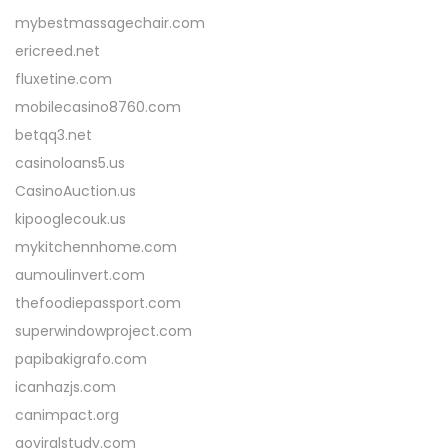
mybestmassagechair.com
ericreed.net
fluxetine.com
mobilecasino8760.com
betqq3.net
casinoloans5.us
CasinoAuction.us
kipooglecouk.us
mykitchennhome.com
aumoulinvert.com
thefoodiepassport.com
superwindowproject.com
papibakigrafo.com
icanhazjs.com
canimpact.org
goviralstudy.com