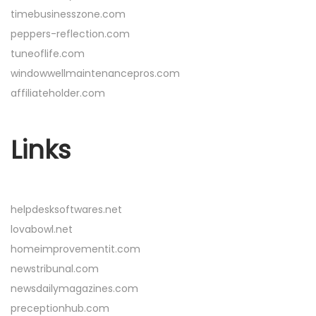
timebusinesszone.com
peppers-reflection.com
tuneoflife.com
windowwellmaintenancepros.com
affiliateholder.com
Links
helpdesksoftwares.net
lovabowl.net
homeimprovementit.com
newstribunal.com
newsdailymagazines.com
preceptionhub.com