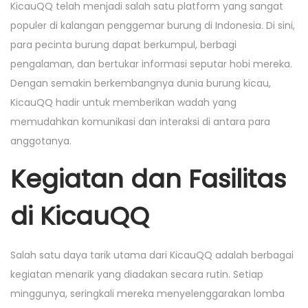
i
KicauQQ telah menjadi salah satu platform yang sangat
o
i
o
populer di kalangan penggemar burung di Indonesia. Di sini,
n
n
n
para pecinta burung dapat berkumpul, berbagi
pengalaman, dan bertukar informasi seputar hobi mereka.
Dengan semakin berkembangnya dunia burung kicau,
KicauQQ hadir untuk memberikan wadah yang
memudahkan komunikasi dan interaksi di antara para
anggotanya.
Kegiatan dan Fasilitas
di KicauQQ
Salah satu daya tarik utama dari KicauQQ adalah berbagai
kegiatan menarik yang diadakan secara rutin. Setiap
minggunya, seringkali mereka menyelenggarakan lomba