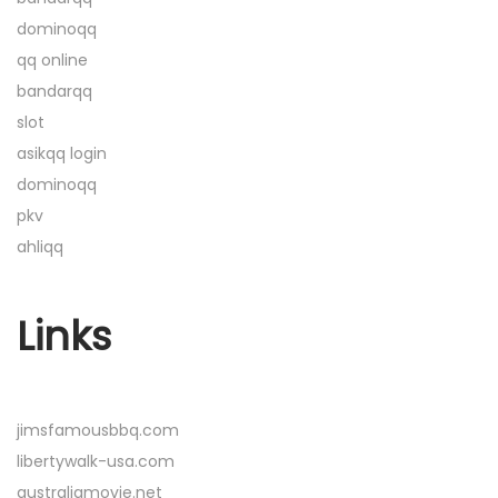
u
dominoqq
n
qq online
t
bandarqq
u
slot
k
asikqq login
S
dominoqq
e
pkv
m
ahliqq
u
a
O
Links
r
a
n
jimsfamousbbq.com
g
libertywalk-usa.com
australiamovie.net