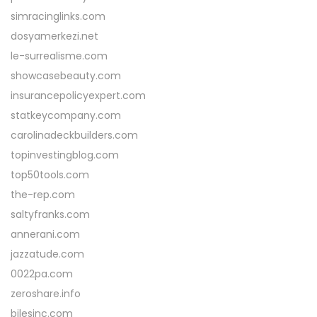
simracinglinks.com
dosyamerkezi.net
le-surrealisme.com
showcasebeauty.com
insurancepolicyexpert.com
statkeycompany.com
carolinadeckbuilders.com
topinvestingblog.com
top50tools.com
the-rep.com
saltyfranks.com
annerani.com
jazzatude.com
0022pa.com
zeroshare.info
bilesinc.com