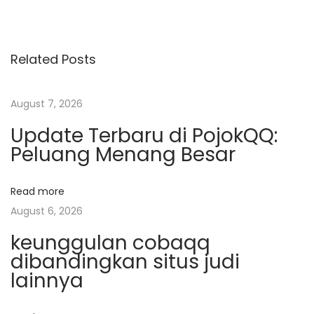
o
e
n
v
a
s
i
l
Related Posts
o
i
t
u
P
s
e
August 7, 2026
n
p
r
Update Terbaru di PojokQQ:
o
m
a
Peluang Menang Besar
s
a
t
i
v
Read more
:
n
August 6, 2026
a
i
n
keunggulan cobaqq
dibandingkan situs judi
F
g
lainnya
a
v
a