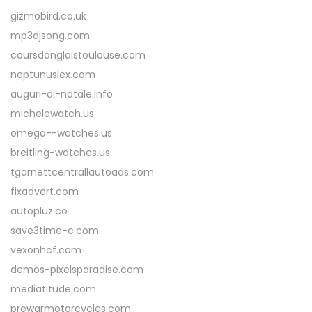
gizmobird.co.uk
mp3djsong.com
coursdanglaistoulouse.com
neptunuslex.com
auguri-di-natale.info
michelewatch.us
omega--watches.us
breitling-watches.us
tgarnettcentrallautoads.com
fixadvert.com
autopluz.co
save3time-c.com
vexonhcf.com
demos-pixelsparadise.com
mediatitude.com
prewarmotorcycles.com