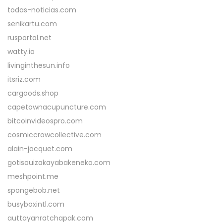
todas-noticias.com
senikartu.com
rusportal.net
watty.io
livinginthesun.info
itsriz.com
cargoods.shop
capetownacupuncture.com
bitcoinvideospro.com
cosmiccrowcollective.com
alain-jacquet.com
gotisouizakayabakeneko.com
meshpoint.me
spongebob.net
busyboxintl.com
auttayanratchapak.com