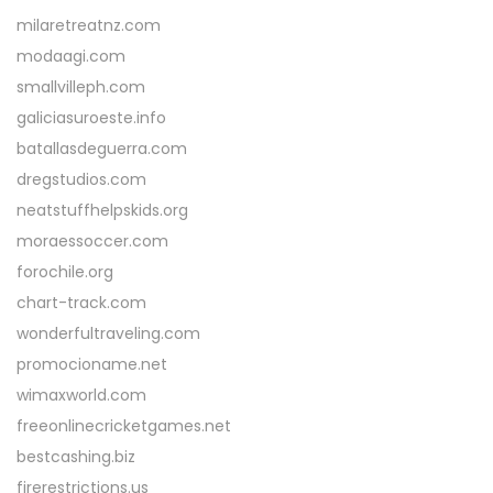
milaretreatnz.com
modaagi.com
smallvilleph.com
galiciasuroeste.info
batallasdeguerra.com
dregstudios.com
neatstuffhelpskids.org
moraessoccer.com
forochile.org
chart-track.com
wonderfultraveling.com
promocioname.net
wimaxworld.com
freeonlinecricketgames.net
bestcashing.biz
firerestrictions.us