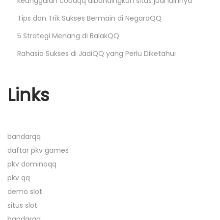
p
q
keunggulan cobaqq dibandingkan situs judi lainnya
o
q
Tips dan Trik Sukses Bermain di NegaraQQ
s
:
5 Strategi Menang di BalakQQ
t
P
Rahasia Sukses di JadiQQ yang Perlu Diketahui
:
l
a
t
Links
f
o
r
bandarqq
m
daftar pkv games
M
pkv dominoqq
u
pkv qq
s
demo slot
i
situs slot
k
bandarqq