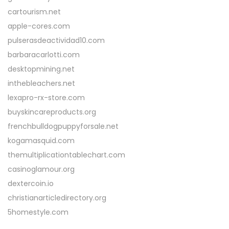
cartourism.net
apple-cores.com
pulserasdeactividad10.com
barbaracarlotti.com
desktopmining.net
inthebleachers.net
lexapro-rx-store.com
buyskincareproducts.org
frenchbulldogpuppyforsale.net
kogamasquid.com
themultiplicationtablechart.com
casinoglamour.org
dextercoin.io
christianarticledirectory.org
5homestyle.com