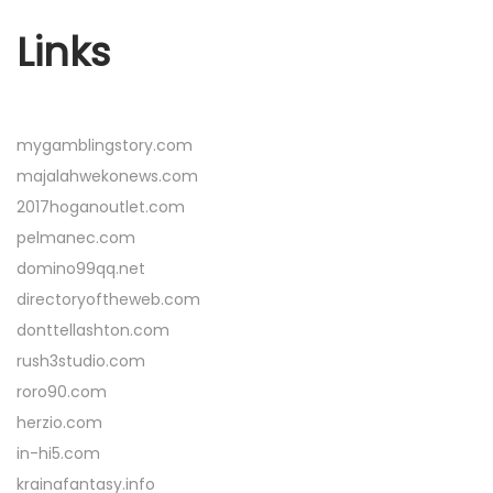
Links
mygamblingstory.com
majalahwekonews.com
2017hoganoutlet.com
pelmanec.com
domino99qq.net
directoryoftheweb.com
donttellashton.com
rush3studio.com
roro90.com
herzio.com
in-hi5.com
krainafantasy.info