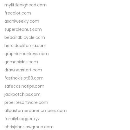
mylittlebighead.com
freealot.com
asahiweekly.com
supercleanut.com
bedandbicycle.com
heraldcalifornia.com
graphicmonkeys.com
gamepixies.com
drawneastart.com
fasthokislot88.com
safecasinotips.com
jackpotchips.com
proelitesoftware.com
allcustomercarenumbers.com
familyblogger.xyz
chrisjohnslawgroup.com