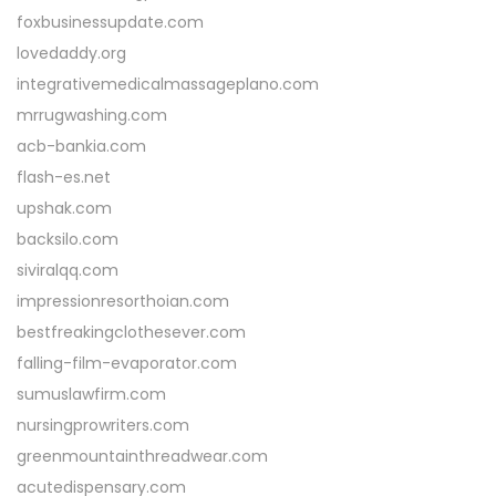
foxbusinessupdate.com
lovedaddy.org
integrativemedicalmassageplano.com
mrrugwashing.com
acb-bankia.com
flash-es.net
upshak.com
backsilo.com
siviralqq.com
impressionresorthoian.com
bestfreakingclothesever.com
falling-film-evaporator.com
sumuslawfirm.com
nursingprowriters.com
greenmountainthreadwear.com
acutedispensary.com