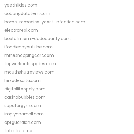
yeezislides.com
aobongdatotem.com
home-remedies-yeast-infection.com
electroreal.com
bestofmiami-dadecounty.com
ifoodieonyoutube.com
mineshoppingcart.com
topworkoutsupplies.com
mouthshutreviews.com
hirzadesalta.com
digitallifeopoly.com
casinobubbles.com
seputargym.com
impiyanamall.com
optguardian.com
totostreet.net