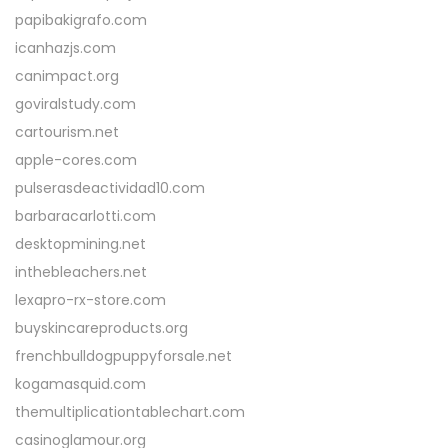
papibakigrafo.com
icanhazjs.com
canimpact.org
goviralstudy.com
cartourism.net
apple-cores.com
pulserasdeactividad10.com
barbaracarlotti.com
desktopmining.net
inthebleachers.net
lexapro-rx-store.com
buyskincareproducts.org
frenchbulldogpuppyforsale.net
kogamasquid.com
themultiplicationtablechart.com
casinoglamour.org