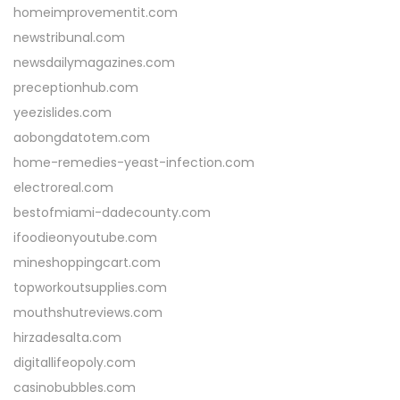
homeimprovementit.com
newstribunal.com
newsdailymagazines.com
preceptionhub.com
yeezislides.com
aobongdatotem.com
home-remedies-yeast-infection.com
electroreal.com
bestofmiami-dadecounty.com
ifoodieonyoutube.com
mineshoppingcart.com
topworkoutsupplies.com
mouthshutreviews.com
hirzadesalta.com
digitallifeopoly.com
casinobubbles.com