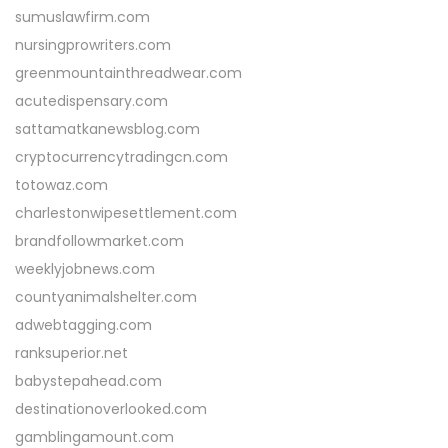
sumuslawfirm.com
nursingprowriters.com
greenmountainthreadwear.com
acutedispensary.com
sattamatkanewsblog.com
cryptocurrencytradingcn.com
totowaz.com
charlestonwipesettlement.com
brandfollowmarket.com
weeklyjobnews.com
countyanimalshelter.com
adwebtagging.com
ranksuperior.net
babystepahead.com
destinationoverlooked.com
gamblingamount.com