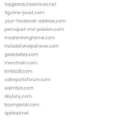
topgearautoservices.net
figurine-jouet.com
your-facebook-address.com
perroquet-ma-passion.com
modrenlivinghome.com
instadatahelpainews.com
geekdailies.com
merchrain.com
kmbb28.com
callreportsforum.com
sokmilya.com
abyluny.com
boomjavtrk.com
apklead.net