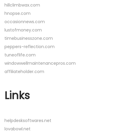
hillclimbwax.com
hnopse.com
occasionnews.com
lustofmoney.com
timebusinesszone.com
peppers-reflection.com
tuneoflife.com
windowwellmaintenancepros.com
affiliateholder.com
Links
helpdesksoftwares.net
lovabowl.net