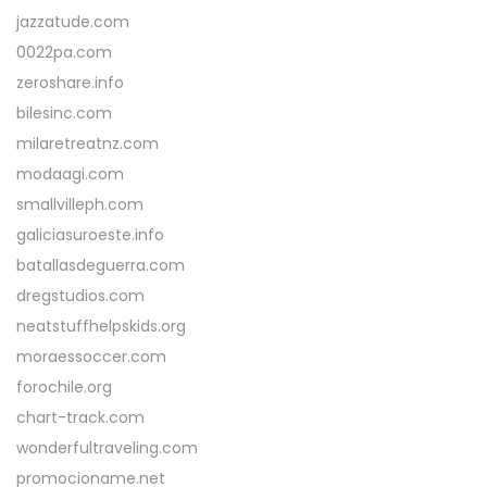
jazzatude.com
0022pa.com
zeroshare.info
bilesinc.com
milaretreatnz.com
modaagi.com
smallvilleph.com
galiciasuroeste.info
batallasdeguerra.com
dregstudios.com
neatstuffhelpskids.org
moraessoccer.com
forochile.org
chart-track.com
wonderfultraveling.com
promocioname.net