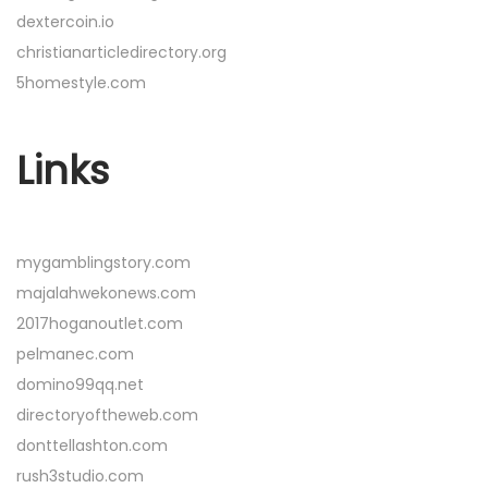
dextercoin.io
christianarticledirectory.org
5homestyle.com
Links
mygamblingstory.com
majalahwekonews.com
2017hoganoutlet.com
pelmanec.com
domino99qq.net
directoryoftheweb.com
donttellashton.com
rush3studio.com