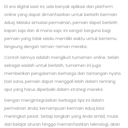
Di era digital saat ini, ada banyak aplikasi dan platform
online yang dapat dimanfaatkan untuk berlatih bermain
Aduq. Melalui simulasi permainan, pemain dapat berlatih
kapan saja dan di mana saja. Ini sangat berguna bagi
pemain yang tidak selalu memiliki waktu untuk bertemu
langsung dengan teman-teman mereka.
Contoh lainnya adalah mengikuti turnamen online. Selain
sebagai wadah untuk berlatih, turnamen ini juga
memberikan pengalaman berharga dan tantangan nyata.
Dari sana, pemain dapat menggali lebih dalam tentang
apa yang harus diperbaiki dalam strategi mereka.
Dengan mengintegrasikan berbagai tips ini dalam
permainan Anda, kemampuan bermain Aduq bisa
meningkat pesat. Setiap langkah yang Anda ambil, mulai
dari belajar aturan hingga memanfaatkan teknologi, akan