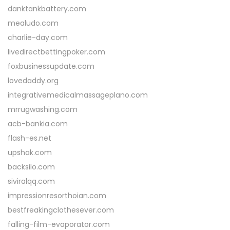
danktankbattery.com
mealudo.com
charlie-day.com
livedirectbettingpoker.com
foxbusinessupdate.com
lovedaddy.org
integrativemedicalmassageplano.com
mrrugwashing.com
acb-bankia.com
flash-es.net
upshak.com
backsilo.com
siviralqq.com
impressionresorthoian.com
bestfreakingclothesever.com
falling-film-evaporator.com