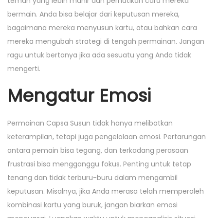
teman yang lebih mahir dan perhatikan cara mereka
bermain. Anda bisa belajar dari keputusan mereka,
bagaimana mereka menyusun kartu, atau bahkan cara
mereka mengubah strategi di tengah permainan. Jangan
ragu untuk bertanya jika ada sesuatu yang Anda tidak
mengerti.
Mengatur Emosi
Permainan Capsa Susun tidak hanya melibatkan
keterampilan, tetapi juga pengelolaan emosi. Pertarungan
antara pemain bisa tegang, dan terkadang perasaan
frustrasi bisa mengganggu fokus. Penting untuk tetap
tenang dan tidak terburu-buru dalam mengambil
keputusan. Misalnya, jika Anda merasa telah memperoleh
kombinasi kartu yang buruk, jangan biarkan emosi