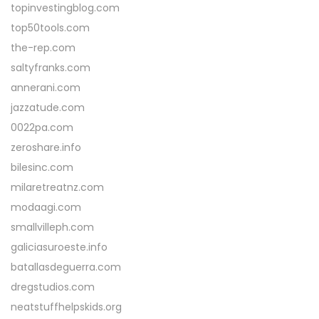
topinvestingblog.com
top50tools.com
the-rep.com
saltyfranks.com
annerani.com
jazzatude.com
0022pa.com
zeroshare.info
bilesinc.com
milaretreatnz.com
modaagi.com
smallvilleph.com
galiciasuroeste.info
batallasdeguerra.com
dregstudios.com
neatstuffhelpskids.org