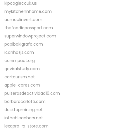
kipooglecouk.us
mykitchennhome.com
aumoulinvert.com
thefoodiepassport.com
superwindowproject.com
papibakigrafo.com
icanhazjs.com
canimpact.org
goviralstudy.com
cartourism.net
apple-cores.com
pulserasdeactividad10.com
barbaracarlotti.com
desktopmining.net
inthebleachers.net
lexapro-rx-store.com