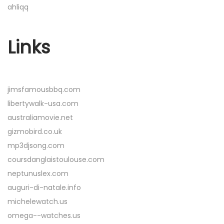
ahliqq
i
n
d
Links
i
B
a
jimsfamousbbq.com
n
libertywalk-usa.com
d
australiamovie.net
a
gizmobird.co.uk
r
mp3djsong.com
6
coursdanglaistoulouse.com
6
neptunuslex.com
p
auguri-di-natale.info
k
michelewatch.us
v
omega--watches.us