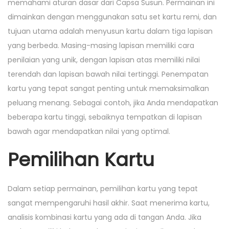
memahami aturan dasar dari Capsa Susun. Permainan ini
dimainkan dengan menggunakan satu set kartu remi, dan
tujuan utama adalah menyusun kartu dalam tiga lapisan
yang berbeda. Masing-masing lapisan memiliki cara
penilaian yang unik, dengan lapisan atas memiliki nilai
terendah dan lapisan bawah nilai tertinggi. Penempatan
kartu yang tepat sangat penting untuk memaksimalkan
peluang menang. Sebagai contoh, jika Anda mendapatkan
beberapa kartu tinggi, sebaiknya tempatkan di lapisan
bawah agar mendapatkan nilai yang optimal.
Pemilihan Kartu
Dalam setiap permainan, pemilihan kartu yang tepat
sangat mempengaruhi hasil akhir. Saat menerima kartu,
analisis kombinasi kartu yang ada di tangan Anda. Jika