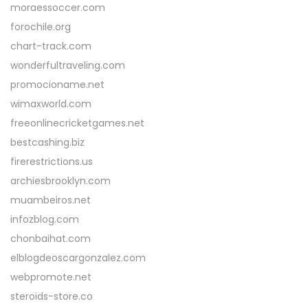
moraessoccer.com
forochile.org
chart-track.com
wonderfultraveling.com
promocioname.net
wimaxworld.com
freeonlinecricketgames.net
bestcashing.biz
firerestrictions.us
archiesbrooklyn.com
muambeiros.net
infozblog.com
chonbaihat.com
elblogdeoscargonzalez.com
webpromote.net
steroids-store.co