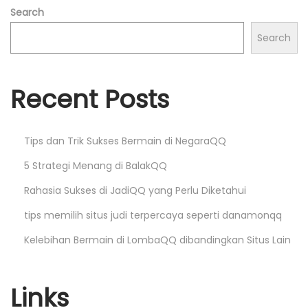
o
a
Search
n
m
Search
p
u
a
Recent Posts
n
B
Tips dan Trik Sukses Bermain di NegaraQQ
e
r
5 Strategi Menang di BalakQQ
m
Rahasia Sukses di JadiQQ yang Perlu Diketahui
a
tips memilih situs judi terpercaya seperti danamonqq
i
Kelebihan Bermain di LombaQQ dibandingkan Situs Lain
n
A
d
Links
u