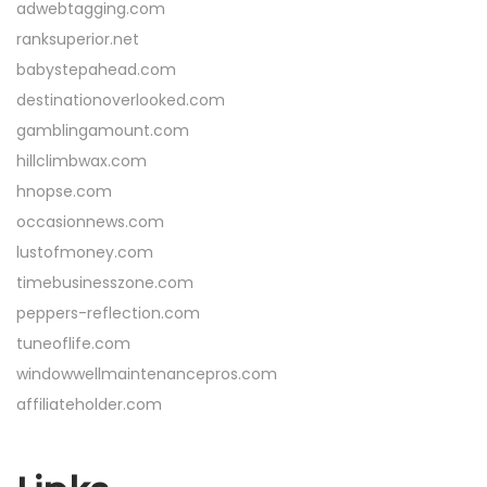
adwebtagging.com
ranksuperior.net
babystepahead.com
destinationoverlooked.com
gamblingamount.com
hillclimbwax.com
hnopse.com
occasionnews.com
lustofmoney.com
timebusinesszone.com
peppers-reflection.com
tuneoflife.com
windowwellmaintenancepros.com
affiliateholder.com