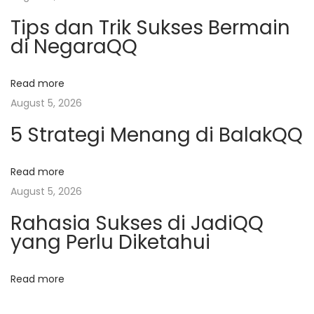
n
p
h
Tips dan Trik Sukses Bermain
o
M
a
di NegaraQQ
s
e
t
n
v
Read more
:
i
August 5, 2026
n
i
g
5 Strategi Menang di BalakQQ
k
g
a
Read more
t
a
August 5, 2026
k
Rahasia Sukses di JadiQQ
a
t
yang Perlu Diketahui
n
K
i
Read more
e
m