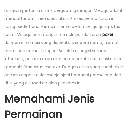
Langkah pertama untuk bergabung dengan Mejaqq adalah
mendaftar dan membuat akun. Proses pendaftaran ini
cukup sederhana. Pemain hanya perlu mengunjungi situs
resmi Mejaqq dan mengisi formulir pendaftaran
poker
dengan informasi yang diperlukan, seperti nama, alamat
email, dan nomor telepon. Setelah mengisi semua
informasi, pemain akan menerima email konfirmasi untuk
mengaktifkan akun mereka. Dengan akun yang sudah aktif,
pemain dapat mulai menjelajahi berbagai permainan dan
fitur yang ditawarkan oleh platform ini.
Memahami Jenis
Permainan