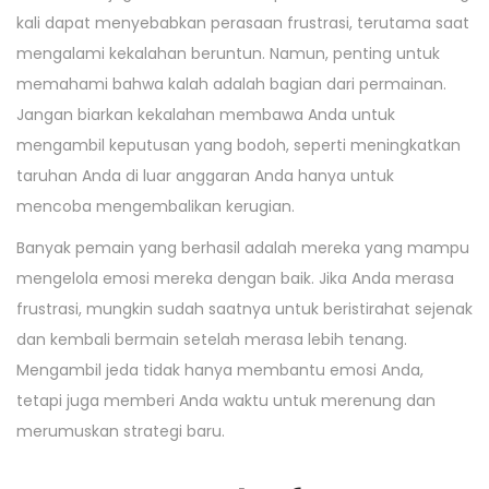
kali dapat menyebabkan perasaan frustrasi, terutama saat
mengalami kekalahan beruntun. Namun, penting untuk
memahami bahwa kalah adalah bagian dari permainan.
Jangan biarkan kekalahan membawa Anda untuk
mengambil keputusan yang bodoh, seperti meningkatkan
taruhan Anda di luar anggaran Anda hanya untuk
mencoba mengembalikan kerugian.
Banyak pemain yang berhasil adalah mereka yang mampu
mengelola emosi mereka dengan baik. Jika Anda merasa
frustrasi, mungkin sudah saatnya untuk beristirahat sejenak
dan kembali bermain setelah merasa lebih tenang.
Mengambil jeda tidak hanya membantu emosi Anda,
tetapi juga memberi Anda waktu untuk merenung dan
merumuskan strategi baru.