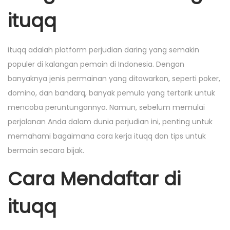
ituqq
ituqq adalah platform perjudian daring yang semakin
populer di kalangan pemain di Indonesia. Dengan
banyaknya jenis permainan yang ditawarkan, seperti poker,
domino, dan bandarq, banyak pemula yang tertarik untuk
mencoba peruntungannya. Namun, sebelum memulai
perjalanan Anda dalam dunia perjudian ini, penting untuk
memahami bagaimana cara kerja ituqq dan tips untuk
bermain secara bijak.
Cara Mendaftar di
ituqq