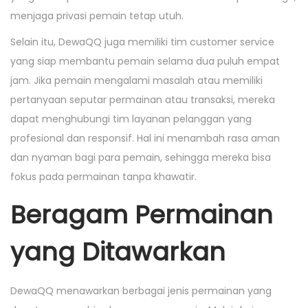
menjaga privasi pemain tetap utuh.
Selain itu, DewaQQ juga memiliki tim customer service
yang siap membantu pemain selama dua puluh empat
jam. Jika pemain mengalami masalah atau memiliki
pertanyaan seputar permainan atau transaksi, mereka
dapat menghubungi tim layanan pelanggan yang
profesional dan responsif. Hal ini menambah rasa aman
dan nyaman bagi para pemain, sehingga mereka bisa
fokus pada permainan tanpa khawatir.
Beragam Permainan
yang Ditawarkan
DewaQQ menawarkan berbagai jenis permainan yang