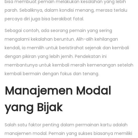
bisa membuat pemain melakukan kesalahan yang lebih
parah. Sebaliknya, dalam kondisi menang, merasa terlalu
percaya diri juga bisa berakibat fatal.
Sebagai contoh, ada seorang pemain yang sering
mengalami kekalahan beruntun. Alih-alih kehilangan
kendali, ia memilih untuk beristirahat sejenak dan kembali
dengan pikiran yang lebih jernih. Pendekatan ini
membantunya untuk kembali meraih kemenangan setelah
kembali bermain dengan fokus dan tenang.
Manajemen Modal
yang Bijak
Salah satu faktor penting dalam permainan kartu adalah
manajemen modal. Pemain yang sukses biasanya memiliki