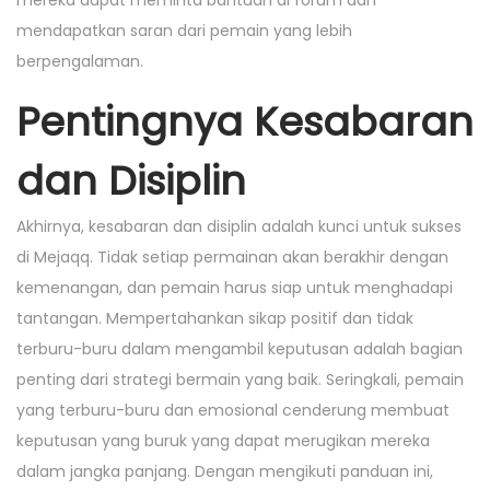
mereka dapat meminta bantuan di forum dan
mendapatkan saran dari pemain yang lebih
berpengalaman.
Pentingnya Kesabaran
dan Disiplin
Akhirnya, kesabaran dan disiplin adalah kunci untuk sukses
di Mejaqq. Tidak setiap permainan akan berakhir dengan
kemenangan, dan pemain harus siap untuk menghadapi
tantangan. Mempertahankan sikap positif dan tidak
terburu-buru dalam mengambil keputusan adalah bagian
penting dari strategi bermain yang baik. Seringkali, pemain
yang terburu-buru dan emosional cenderung membuat
keputusan yang buruk yang dapat merugikan mereka
dalam jangka panjang. Dengan mengikuti panduan ini,