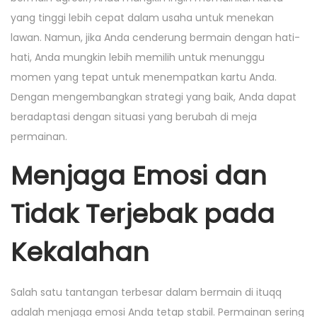
yang tinggi lebih cepat dalam usaha untuk menekan
lawan. Namun, jika Anda cenderung bermain dengan hati-
hati, Anda mungkin lebih memilih untuk menunggu
momen yang tepat untuk menempatkan kartu Anda.
Dengan mengembangkan strategi yang baik, Anda dapat
beradaptasi dengan situasi yang berubah di meja
permainan.
Menjaga Emosi dan
Tidak Terjebak pada
Kekalahan
Salah satu tantangan terbesar dalam bermain di ituqq
adalah menjaga emosi Anda tetap stabil. Permainan sering