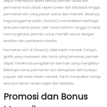
dapat memenuhi selera semua pemain. Mulai dari
permainan kartu klasik seperti poker dan blackjack hingga
permainan slot yang penuh warna dan menarik. Misalnya,
bagi penggemar poker, DewaQQ menyediakan berbagai
jenis permainan poker, dari Texas Hold’em hingga Omaha,
memungkinkan pemain untuk memilih sesuai dengan
keahlian dan preferensi mereka.
Permainan slot di DewaQQ tidak kalah menarik. Dengan
grafik yang menawan dan tema yang bervariasi, pemain
dapat menikmati pengalaman bermain yang menghibur.
Beberapa tema permainan slot terinspirasi oleh budaya
populer dan kisah-kisah menarik. Hal ini menjadikan setiap
sesi permainan terasa segar dan berbeda.
Promosi dan Bonus